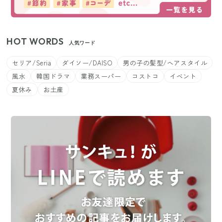
HOT WORDS
人気ワード
セリア/Seria
ダイソー/DAISO
男の子の髪型/ヘアスタイル
風水
韓国ドラマ
業務スーパー
コストコ
イベント
夏休み
お土産