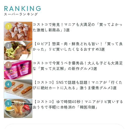
RANKING
スーパーランキング
コストコで発見！マニアも大満足の「買ってよかっ
1
た激推し新商品」3選
【ロピア】惣菜・肉・鮮魚どれも旨い！「買って良
2
かった」リピ買いしたくなるおすすめ3選
コストコで今買うべき優秀品！大人も子ども大満足
3
な「買って大正解」の新作グルメ3選
【コストコ】SNSで話題も話題！マニアが「行くた
4
びに絶対カートに入れる」激うま優秀グルメ3選
【コストコ】ゆで時間40秒！マニアがリピ買いする
5
おうちで手軽に本格派の「韓国冷麺」