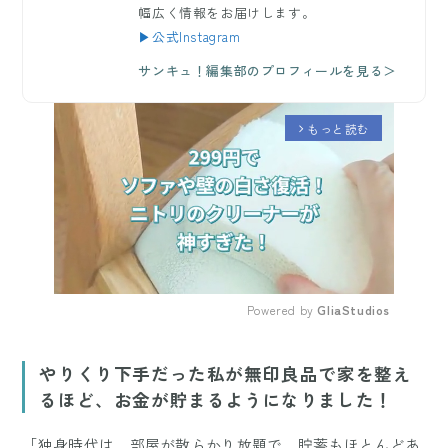
幅広く情報をお届けします。
▶公式Instagram
サンキュ！編集部のプロフィールを見る＞
もっと読む
arrow_forward_ios
Powered by 
GliaStudios
Mute
やりくり下手だった私が無印良品で家を整え
るほど、お金が貯まるようになりました！
「独身時代は、部屋が散らかり放題で、貯蓄もほとんどあ