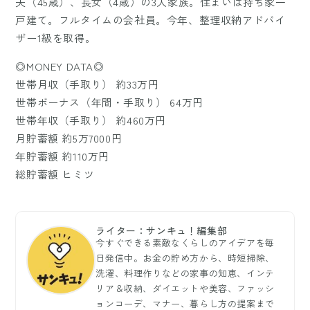
夫（45歳）、長女（4歳）の3人家族。住まいは持ち家一
戸建て。フルタイムの会社員。今年、整理収納アドバイ
ザー1級を取得。
◎MONEY DATA◎
世帯月収（手取り） 約33万円
世帯ボーナス（年間・手取り） 64万円
世帯年収（手取り） 約460万円
月貯蓄額 約5万7000円
年貯蓄額 約110万円
総貯蓄額 ヒミツ
ライター：サンキュ！編集部
今すぐできる素敵なくらしのアイデアを毎
日発信中。お金の貯め方から、時短掃除、
洗濯、料理作りなどの家事の知恵、インテ
リア＆収納、ダイエットや美容、ファッシ
ョンコーデ、マナー、暮らし方の提案まで