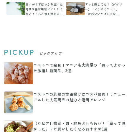
思いがけずぽっかり空いた
ずっと探してた！【ダイソ
時間を絶対無駄ににしたく
ー】「ようやくゲット」
ない！「心と体を整える」
「かわいいだけじゃな
スキマ時間の活用法
い！」実用性重視な人気ア
イテム
PICKUP
ピックアップ
コストコで発見！マニアも大満足の「買ってよかっ
た激推し新商品」3選
コストコの若鶏の竜田揚げはコスパ最強！リニュー
アルした人気商品の魅力と活用アレンジ
【ロピア】惣菜・肉・鮮魚どれも旨い！「買って良
かった」リピ買いしたくなるおすすめ3選