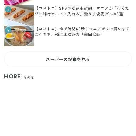
【コストコ】SNSで話題も話題！マニアが「行くた
4
びに絶対カートに入れる」激うま優秀グルメ3選
【コストコ】ゆで時間40秒！マニアがリピ買いする
5
おうちで手軽に本格派の「韓国冷麺」
スーパーの記事を見る
MORE
その他
家族4人で100ギガ3,200円！ 今なら最大6ヵ月割引
（11/4まで）
【2026年夏】日本橋限定の手土産5選！老舗から新ブ
ランドまで
きゅうりが余ったらこれ！火を使わずすぐ作れる簡
単ポリポリ副菜3選