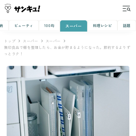
納
ビューティ
100均
料理レシピ
話題
スーパー
トップ
スーパー
スーパー
無印良品で棚を整理したら、お金が貯まるようになった。節約するよりず
っとラク！