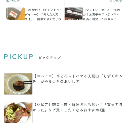
前の記事
次の記事
6.5が便利！【キャンドゥ・
【シャトレーゼ】ALL100円
ダイソー】「考えた人天
台！お菓子のプロがコスパ
才！」「簡単すぎて拍子抜
最高と絶賛した抹茶スイー
け」おうち便利アイテム5選
ツ3選
PICKUP
ピックアップ
【コストコ】辛とろ～！ハマる人続出「もずくキム
チ」がやみつきのおいしさ
【ロピア】惣菜・肉・鮮魚どれも旨い！「買って良
かった」リピ買いしたくなるおすすめ3選