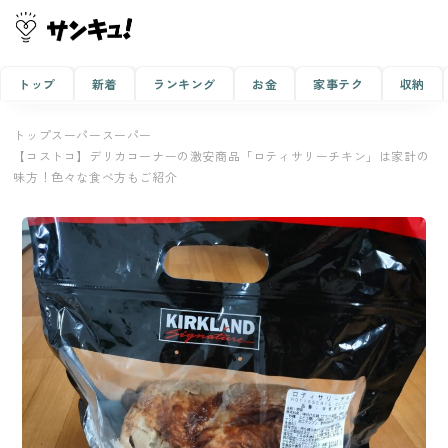
トップ
新着
ランキング
お金
家事テク
収納
トップ
スーパー
スーパー
【コストコ】デリカコーナーの激安商品「ロティサリーチキン」は家計の
味方！色々な食べ方もご紹介