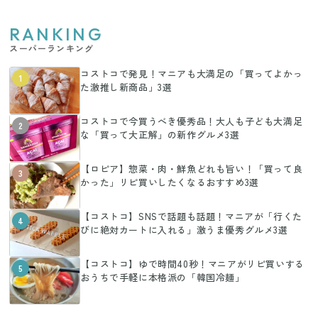
RANKING
スーパーランキング
コストコで発見！マニアも大満足の「買ってよかっ
1
た激推し新商品」3選
コストコで今買うべき優秀品！大人も子ども大満足
2
な「買って大正解」の新作グルメ3選
【ロピア】惣菜・肉・鮮魚どれも旨い！「買って良
3
かった」リピ買いしたくなるおすすめ3選
【コストコ】SNSで話題も話題！マニアが「行くた
4
びに絶対カートに入れる」激うま優秀グルメ3選
【コストコ】ゆで時間40秒！マニアがリピ買いする
5
おうちで手軽に本格派の「韓国冷麺」