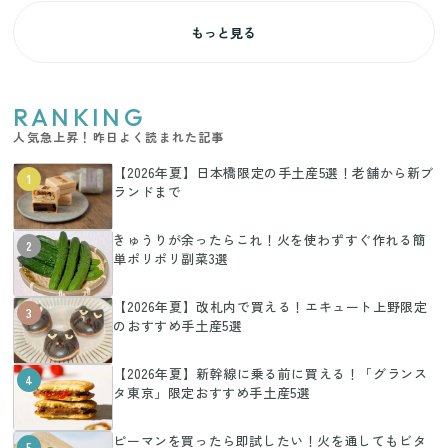
もっと見る
RANKING
人気急上昇！昨日よく読まれた記事
【2026年夏】日本橋限定の手土産5選！老舗から新ブ
1
ランドまで
きゅうりが余ったらこれ！火を使わずすぐ作れる簡
2
単ポリポリ副菜3選
【2026年夏】改札内で買える！エキュート上野限定
3
のおすすめ手土産5選
【2026年夏】新幹線に乗る前に買える！「グランス
4
タ東京」限定おすすめ手土産5選
ピーマンを買ったら即試したい！火を通してもビタ
5