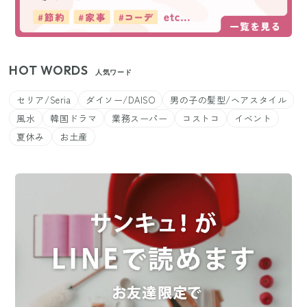
HOT WORDS
人気ワード
セリア/Seria
ダイソー/DAISO
男の子の髪型/ヘアスタイル
風水
韓国ドラマ
業務スーパー
コストコ
イベント
夏休み
お土産