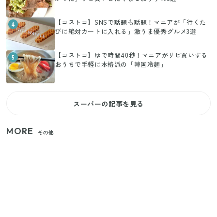
【コストコ】SNSで話題も話題！マニアが「行くた
4
びに絶対カートに入れる」激うま優秀グルメ3選
【コストコ】ゆで時間40秒！マニアがリピ買いする
5
おうちで手軽に本格派の「韓国冷麺」
スーパーの記事を見る
MORE
その他
【2026年夏】日本橋限定の手土産5選！老舗から新ブ
ランドまで
【セリア】「考えた人天才！」使いやすさの工夫が
すごい大人気グッズ
いまが旬の「みょうが」を買ったらやらなきゃ損！