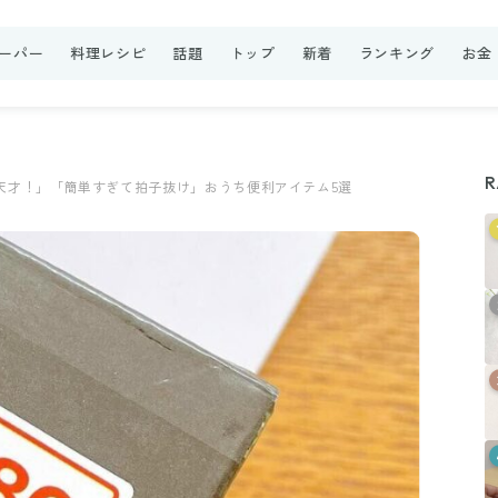
ーパー
料理レシピ
話題
トップ
新着
ランキング
お金
R
人天才！」「簡単すぎて拍子抜け」おうち便利アイテム5選