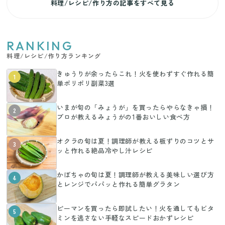
料理/レシピ/作り方の記事をすべて見る
RANKING
料理/レシピ/作り方ランキング
きゅうりが余ったらこれ！火を使わずすぐ作れる簡
1
単ポリポリ副菜3選
いまが旬の「みょうが」を買ったらやらなきゃ損！
2
プロが教えるみょうがの1番おいしい食べ方
オクラの旬は夏！調理師が教える板ずりのコツとサ
3
ッと作れる絶品冷やし汁レシピ
かぼちゃの旬は夏！調理師が教える美味しい選び方
4
とレンジでパパッと作れる簡単グラタン
ピーマンを買ったら即試したい！火を通してもビタ
5
ミンを逃さない手軽なスピードおかずレシピ