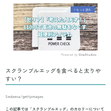
もっと読む
arrow_forward_ios
Powered by 
GliaStudios
Mute
スクランブルエッグを食べると太りや
すい？
Sedaeva/gettyimages
この記事では「スクランブルエッグ」のカロリーについて