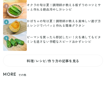
オクラの旬は夏！調理師が教える板ずりのコツとサ
3
ッと作れる絶品冷やし汁レシピ
かぼちゃの旬は夏！調理師が教える美味しい選び方
4
とレンジでパパッと作れる簡単グラタン
ピーマンを買ったら即試したい！火を通してもビタ
5
ミンを逃さない手軽なスピードおかずレシピ
料理/レシピ/作り方の記事を見る
MORE
その他
家族4人で100ギガ3,200円！ 今なら最大6ヵ月割引
（11/4まで）
【2026年夏】日本橋限定の手土産5選！老舗から新ブ
ランドまで