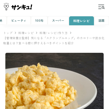
納
ビューティ
100均
スーパー
話題
料理レシピ
トップ
料理レシピ
料理/レシピ/作り方
【管理栄養士監修】気になる「スクランブルエッグ」のカロリーや炭水化
物量とは？食べる際に押さえるべきポイントを紹介