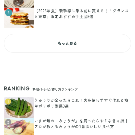
【2026年夏】新幹線に乗る前に買える！「グランス
5
タ東京」限定おすすめ手土産5選
もっと見る
RANKING
料理/レシピ/作り方ランキング
きゅうりが余ったらこれ！火を使わずすぐ作れる簡
1
単ポリポリ副菜3選
いまが旬の「みょうが」を買ったらやらなきゃ損！
2
プロが教えるみょうがの1番おいしい食べ方