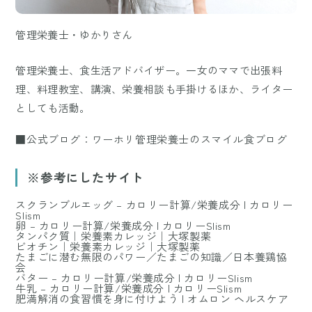
管理栄養士・ゆかりさん
管理栄養士、食生活アドバイザー。一女のママで出張料
理、料理教室、講演、栄養相談も手掛けるほか、ライター
としても活動。
■公式ブログ：ワーホリ管理栄養士のスマイル食ブログ
※参考にしたサイト
スクランブルエッグ – カロリー計算/栄養成分 | カロリー
Slism
卵 – カロリー計算/栄養成分 | カロリーSlism
タンパク質｜栄養素カレッジ｜大塚製薬
ビオチン｜栄養素カレッジ｜大塚製薬
たまごに潜む無限のパワー／たまごの知識／日本養鶏協
会
バター – カロリー計算/栄養成分 | カロリーSlism
牛乳 – カロリー計算/栄養成分 | カロリーSlism
肥満解消の食習慣を身に付けよう | オムロン ヘルスケア