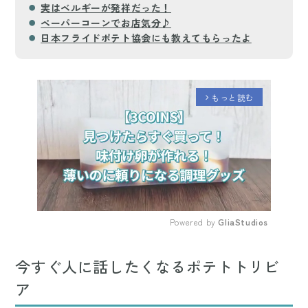
実はベルギーが発祥だった！
ペーパーコーンでお店気分♪
日本フライドポテト協会にも教えてもらったよ
もっと読む
arrow_forward_ios
Powered by 
GliaStudios
Mute
今すぐ人に話したくなるポテトトリビ
ア