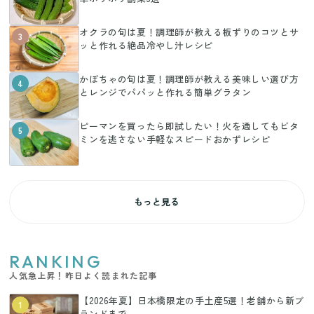
オクラの旬は夏！調理師が教える板ずりのコツとサ
3
ッと作れる絶品冷やし汁レシピ
かぼちゃの旬は夏！調理師が教える美味しい選び方
4
とレンジでパパッと作れる簡単グラタン
ピーマンを買ったら即試したい！火を通してもビタ
5
ミンを逃さない手軽なスピードおかずレシピ
もっと見る
RANKING
人気急上昇！昨日よく読まれた記事
【2026年夏】日本橋限定の手土産5選！老舗から新ブ
1
ランドまで