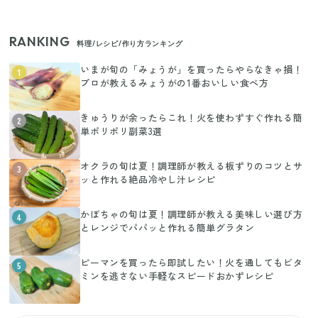
RANKING
料理/レシピ/作り方ランキング
いまが旬の「みょうが」を買ったらやらなきゃ損！
1
プロが教えるみょうがの1番おいしい食べ方
きゅうりが余ったらこれ！火を使わずすぐ作れる簡
2
単ポリポリ副菜3選
オクラの旬は夏！調理師が教える板ずりのコツとサ
3
ッと作れる絶品冷やし汁レシピ
かぼちゃの旬は夏！調理師が教える美味しい選び方
4
とレンジでパパッと作れる簡単グラタン
ピーマンを買ったら即試したい！火を通してもビタ
5
ミンを逃さない手軽なスピードおかずレシピ