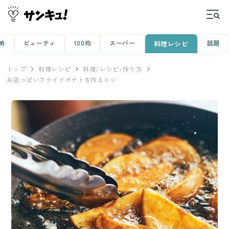
納
ビューティ
100均
スーパー
話題
料理レシピ
トップ
料理レシピ
料理/レシピ/作り方
お店っぽいフライドポテトを作るコツ