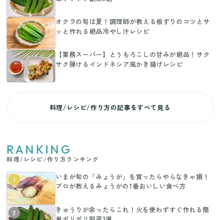
オクラの旬は夏！調理師が教える板ずりのコツとサ
ッと作れる絶品冷やし汁レシピ
【業務スーパー】とうもろこしの甘みが絶品！サク
サク弾けるインドネシア風かき揚げレシピ
料理/レシピ/作り方の記事をすべて見る
RANKING
料理/レシピ/作り方ランキング
いまが旬の「みょうが」を買ったらやらなきゃ損！
1
プロが教えるみょうがの1番おいしい食べ方
きゅうりが余ったらこれ！火を使わずすぐ作れる簡
2
単ポリポリ副菜3選