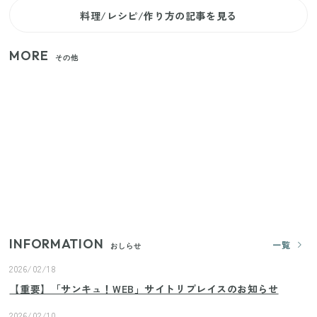
料理/レシピ/作り方の記事を見る
MORE
その他
【2026年夏】日本橋限定の手土産5選！老舗から新ブ
ランドまで
【セリア】「考えた人天才！」使いやすさの工夫が
すごい大人気グッズ
いまが旬の「みょうが」を買ったらやらなきゃ損！
プロが教えるみょうがの1番おいしい食べ方
INFORMATION
一覧
おしらせ
2026/02/18
【重要】「サンキュ！WEB」サイトリプレイスのお知らせ
2026/02/10