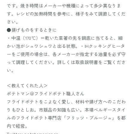
です。焼き時間はメーカーや機種によって多少異なりま
す。レシピの加熱時間を参考に、様子をみて調節してくだ
さい。
●揚げものをするときに
・中温（170℃）＝乾いた菜箸の先を鍋底に当てると、細
かい泡がシュワシュワと出る状態。・IHクッキングヒータ
ーをご使用の場合は、各メーカーが指定する油量を必ず守
って調理してください。詳しくは取扱説明書をご覧くださ
い。
＜教えてくれた人＞
ポテトマン＠フライドポテト職人さん
フライドポテトをこよなく愛し、材料や揚げ方へのこだわ
りもひとしお。市販品の知識も広い。本場ベルギースタイ
ルのフライドポテト専門店「フリッツ・ブルージュ」を都
内で経営。
Twitter: potatomanjapan