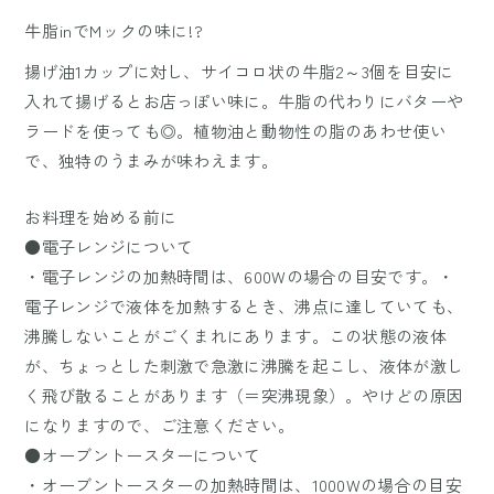
牛脂inでMックの味に!?
揚げ油1カップに対し、サイコロ状の牛脂2～3個を目安に
入れて揚げるとお店っぽい味に。牛脂の代わりにバターや
ラードを使っても◎。植物油と動物性の脂のあわせ使い
で、独特のうまみが味わえます。
お料理を始める前に
●電子レンジについて
・電子レンジの加熱時間は、600Wの場合の目安です。・
電子レンジで液体を加熱するとき、沸点に達していても、
沸騰しないことがごくまれにあります。この状態の液体
が、ちょっとした刺激で急激に沸騰を起こし、液体が激し
く飛び散ることがあります（＝突沸現象）。やけどの原因
になりますので、ご注意ください。
●オーブントースターについて
・オーブントースターの加熱時間は、1000Wの場合の目安