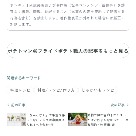
サンキュ！公式発表および著作権（記事コンテンツ・画像等）を許
可なく複製、転載、翻訳すること（記事の内容を要約して配信する
行為を含む）を禁止します。著作権表記が外された場合には厳正に
対処します。
ポテトマン＠フライドポテト職人の記事をもっと見る
関連するキーワード
料理レシピ
料理/レシピ/作り方
じゃがいもレシピ
前の記事
次の記事
「なんとなく」で常温保存
節約主婦が告白！がんばっ
してない？じつは冷蔵庫に
たけど貯まらなかった……失
入れるべき食材3選
敗節約・貯蓄術3選