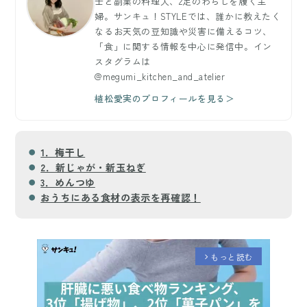
士と副業の料理人、2足のわらじを履く主
婦。サンキュ！STYLEでは、誰かに教えたく
なるお天気の豆知識や災害に備えるコツ、
「食」に関する情報を中心に発信中。イン
スタグラムは
@megumi_kitchen_and_atelier
植松愛実のプロフィールを見る＞
1．梅干し
2．新じゃが・新玉ねぎ
3．めんつゆ
おうちにある食材の表示を再確認！
もっと読む
arrow_forward_ios