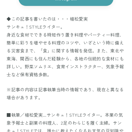
◆この記事を書いたのは・・・植松愛実
サンキュ！STYLEライター。
身近な食材でできる時短作り置き料理やパーティー料理、
簡単に彩りを増やせる料理のコツや、いざという時に備え
る災害食まで、「食」に関する情報を発信。また、東北や
東海、関西にも住んだ経験から、各地の伝統的な食材にも
詳しい。野菜ソムリエ、食育インストラクター、気象予報
士など保有資格多数。
※記事の内容は記事執筆当時の情報であり、現在と異なる
場合があります。
■執筆／植松愛実…サンキュ！STYLEライター。本業の気
象予報士と副業の料理人、2足のわらじを履く主婦。サン
キュ！STYLEでは、誰かに教えたくなるお天気の豆知識や