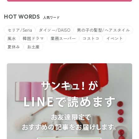
HOT WORDS
人気ワード
セリア/Seria
ダイソー/DAISO
男の子の髪型/ヘアスタイル
風水
韓国ドラマ
業務スーパー
コストコ
イベント
夏休み
お土産