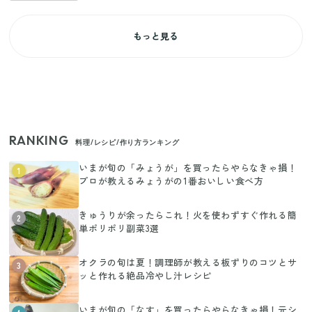
もっと見る
RANKING
料理/レシピ/作り方ランキング
いまが旬の「みょうが」を買ったらやらなきゃ損！
1
プロが教えるみょうがの1番おいしい食べ方
きゅうりが余ったらこれ！火を使わずすぐ作れる簡
2
単ポリポリ副菜3選
オクラの旬は夏！調理師が教える板ずりのコツとサ
3
ッと作れる絶品冷やし汁レシピ
いまが旬の「なす」を買ったらやらなきゃ損！元シ