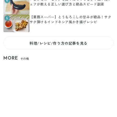
4
ェフが教える正しい選び方と絶品スピード副菜
【業務スーパー】とうもろこしの甘みが絶品！サク
5
サク弾けるインドネシア風かき揚げレシピ
料理/レシピ/作り方の記事を見る
MORE
その他
いまが旬の「みょうが」を買ったらやらなきゃ損！
プロが教えるみょうがの1番おいしい食べ方
【セリア】「考えた人天才！」使いやすさの工夫が
すごい大人気グッズ
【2026年夏】日本橋限定の手土産5選！老舗から新ブ
ランドまで