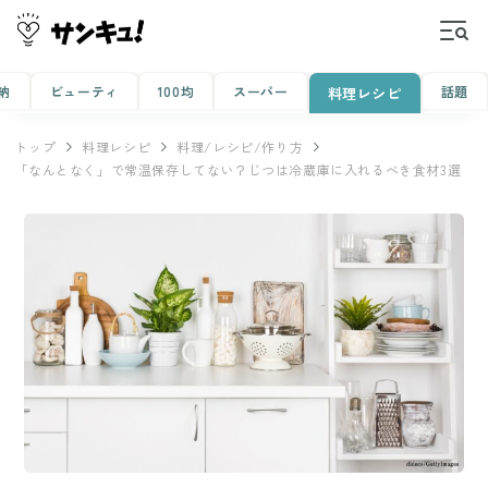
納
ビューティ
100均
スーパー
話題
料理レシピ
トップ
料理レシピ
料理/レシピ/作り方
「なんとなく」で常温保存してない？じつは冷蔵庫に入れるべき食材3選