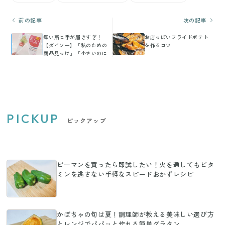
前の記事
次の記事
痒い所に手が届きすぎ！
お店っぽいフライドポテト
【ダイソー】「私のための
を作るコツ
商品見っけ」「小さいのに
超強力」便利すぎるアイデ
アグッズ7選
PICKUP
ピックアップ
ピーマンを買ったら即試したい！火を通してもビタ
ミンを逃さない手軽なスピードおかずレシピ
かぼちゃの旬は夏！調理師が教える美味しい選び方
とレンジでパパッと作れる簡単グラタン