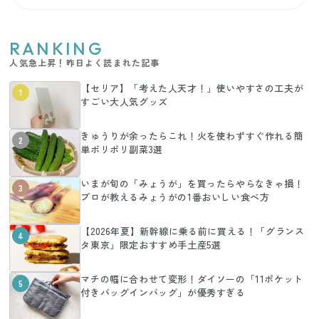
RANKING
人気急上昇！昨日よく読まれた記事
【セリア】「考えた人天才！」使いやすさの工夫が
1
すごい大人気グッズ
きゅうりが余ったらこれ！火を使わずすぐ作れる簡
2
単ポリポリ副菜3選
いまが旬の「みょうが」を買ったらやらなきゃ損！
3
プロが教えるみょうがの1番おいしい食べ方
【2026年夏】新幹線に乗る前に買える！「グランス
4
タ東京」限定おすすめ手土産5選
マチの幅に合わせて変形！ダイソーの「11ポケット
5
付きバッグインバッグ」が優秀すぎる