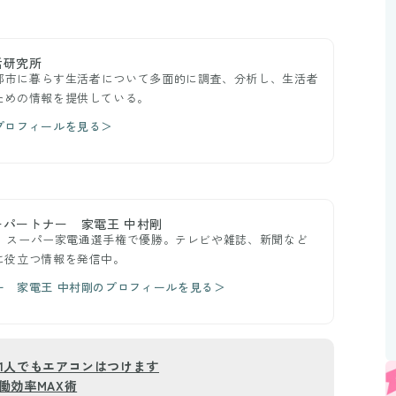
活研究所
や都市に暮らす生活者について多面的に調査、分析し、生活者
ための情報を提供している。
プロフィールを見る＞
パートナー 家電王 中村剛
オン」スーパー家電通選手権で優勝。テレビや雑誌、新聞など
に役立つ情報を発信中。
ー 家電王 中村剛のプロフィールを見る＞
1人でもエアコンはつけます
働効率MAX術