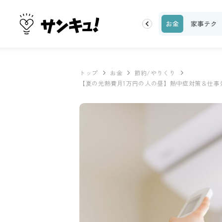
理レシピ
話題
トップ
新着
ランキング
お金
家事テク
トップ
お金
節約/やりくり
【夏の光熱費月1万円の人の昼】熱中症対策＆仕事