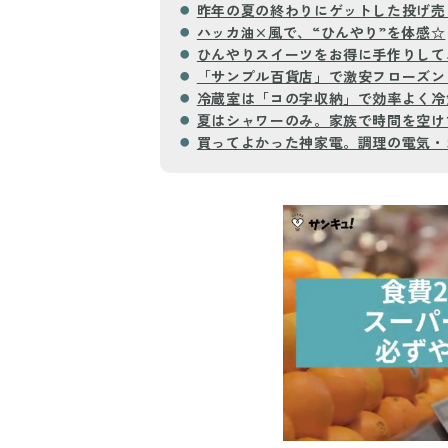
昨年の夏の終わりにゲットした投げ売
ハッカ油×風で、“ひんやり”を体感☆
ひんやりスイーツをお得に手作りして
「サンプル百貨店」で激安フローズン
冷蔵室は「コの字収納」で効率よく冷
夏はシャワーのみ。家族で時間を空け
買ってよかった神家電。調理の電気・