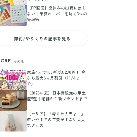
【FP直伝】夏休みの出費に焦ら
5
ない！予算オーバーを防ぐ3つの
管理術
節約/やりくりの記事を見る
ORE
その他
家族4人で100ギガ3,200円！ 今
なら最大6ヵ月割引（11/4ま
で）
【2026年夏】日本橋限定の手土
産5選！老舗から新ブランドまで
【セリア】「考えた人天才！」
使いやすさの工夫がすごい大人
気グッズ