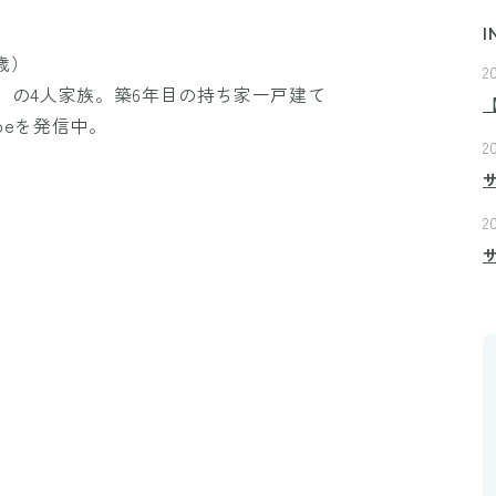
I
歳）
2
歳）の4人家族。築6年目の持ち家一戸建て
ubeを発信中。
2
2
円