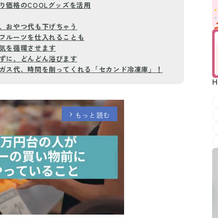
り価格のCOOLグッズを活用
、おやつ代も下げちゃう
フルーツを仕入れることも
気を循環させます
ずに、どんどん浴びます
ガス代、時間を削ってくれる「セカンド冷凍庫」！
H
もっと読む
arrow_forward_ios