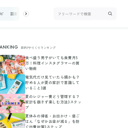
ピ
話題
トップ
新着
ランキング
お金
家事テク
収
ANKING
節約/やりくりランキング
食べ盛り男子がいても食費月5
1
万！料理インスタグラマーの買
い物術
電気代だけ見ていたら損かも？
2
貯める人が夏の家計で意識して
いること3選
夏のレジャー費どう管理する？
3
家計を崩さず楽しむ方法3ステッ
プ
夏休みの帰省・お出かけ・昼ご
4
はん「なぜかお金が減る」を防
ぐ出費対策3ステップ