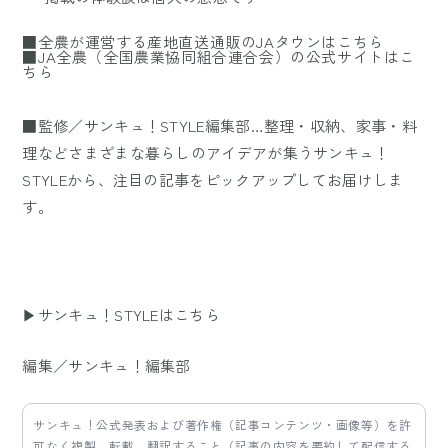
■全農が運営する産地直送通販のJAタウンはこちら
■JA全農（全国農業協同組合連合会）の公式サイトはこ
ちら
■監修／サンキュ！STYLE編集部…整理・収納、家事・料
理などさまざまな暮らしのアイデアが集うサンキュ！
STYLEから、注目の記事をピックアップしてお届けしま
す。
▶サンキュ！STYLEはこちら
編集／サンキュ！編集部
サンキュ！公式発表および著作権（記事コンテンツ・画像等）を許
可なく複製、転載、翻訳すること（記事の内容を要約して配信する