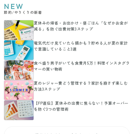
NEW
節約/やりくりの新着
夏休みの帰省・お出かけ・昼ごはん「なぜかお金が
減る」を防ぐ出費対策3ステップ
電気代だけ見ていたら損かも？貯める人が夏の家計
で意識していること3選
食べ盛り男子がいても食費月5万！料理インスタグラ
マーの買い物術
夏のレジャー費どう管理する？家計を崩さず楽しむ
方法3ステップ
【FP直伝】夏休みの出費に焦らない！予算オーバー
を防ぐ3つの管理術