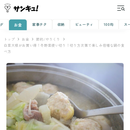
グ
家事テク
収納
ビューティ
100均
ス
お金
トップ
お金
節約/やりくり
白菜大根がお買い得！冬野菜使い切り！切り方次第で楽しみ倍増な鍋の食
べ方