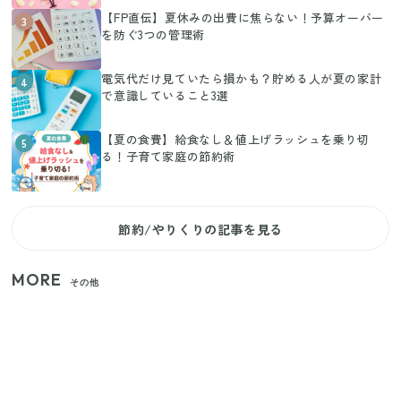
【FP直伝】夏休みの出費に焦らない！予算オーバー
3
を防ぐ3つの管理術
電気代だけ見ていたら損かも？貯める人が夏の家計
4
で意識していること3選
【夏の食費】給食なし＆値上げラッシュを乗り切
5
る！子育て家庭の節約術
節約/やりくりの記事を見る
MORE
その他
いまが旬の「みょうが」を買ったらやらなきゃ損！
プロが教えるみょうがの1番おいしい食べ方
【セリア】「考えた人天才！」使いやすさの工夫が
すごい大人気グッズ