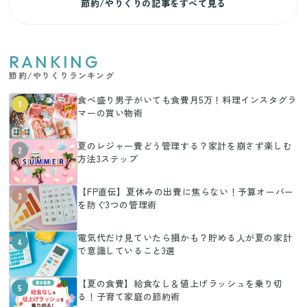
節約/やりくりの記事をすべて見る
RANKING
節約/やりくりランキング
食べ盛り男子がいても食費月5万！料理インスタグラ
1
マーの買い物術
夏のレジャー費どう管理する？家計を崩さず楽しむ
2
方法3ステップ
【FP直伝】夏休みの出費に焦らない！予算オーバー
3
を防ぐ3つの管理術
電気代だけ見ていたら損かも？貯める人が夏の家計
4
で意識していること3選
【夏の食費】給食なし＆値上げラッシュを乗り切
5
る！子育て家庭の節約術