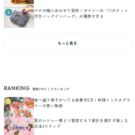
マチの幅に合わせて変形！ダイソーの「11ポケット
5
付きバッグインバッグ」が優秀すぎる
もっと見る
RANKING
節約/やりくりランキング
食べ盛り男子がいても食費月5万！料理インスタグラ
1
マーの買い物術
夏のレジャー費どう管理する？家計を崩さず楽しむ
2
方法3ステップ