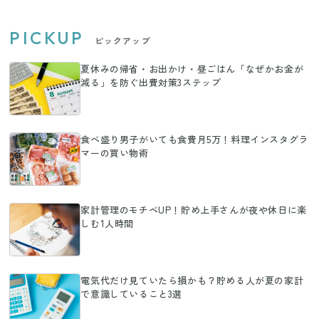
PICKUP
ピックアップ
夏休みの帰省・お出かけ・昼ごはん「なぜかお金が
減る」を防ぐ出費対策3ステップ
食べ盛り男子がいても食費月5万！料理インスタグラ
マーの買い物術
家計管理のモチベUP！貯め上手さんが夜や休日に楽
しむ1人時間
電気代だけ見ていたら損かも？貯める人が夏の家計
で意識していること3選