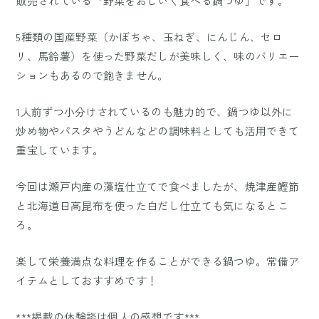
販売されている「野菜をおしいく食べる鍋つゆ」です。
5種類の国産野菜（かぼちゃ、玉ねぎ、にんじん、セロ
リ、馬鈴薯）を使った野菜だしが美味しく、味のバリエー
ションもあるので飽きません。
1人前ずつ小分けされているのも魅力的で、鍋つゆ以外に
炒め物やパスタやうどんなどの調味料としても活用できて
重宝しています。
今回は瀬戸内産の藻塩仕立てで食べましたが、焼津産鰹節
と北海道日高昆布を使った白だし仕立ても気になるとこ
ろ。
楽して栄養満点な料理を作ることができる鍋つゆ。常備ア
イテムとしておすすめです！
***掲載の体験談は個人の感想です***