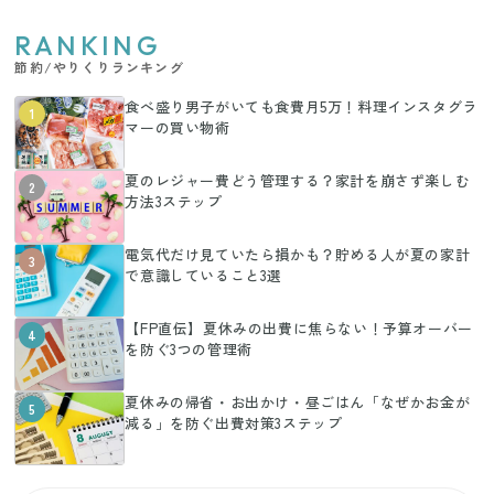
RANKING
節約/やりくりランキング
食べ盛り男子がいても食費月5万！料理インスタグラ
1
マーの買い物術
夏のレジャー費どう管理する？家計を崩さず楽しむ
2
方法3ステップ
電気代だけ見ていたら損かも？貯める人が夏の家計
3
で意識していること3選
【FP直伝】夏休みの出費に焦らない！予算オーバー
4
を防ぐ3つの管理術
夏休みの帰省・お出かけ・昼ごはん「なぜかお金が
5
減る」を防ぐ出費対策3ステップ