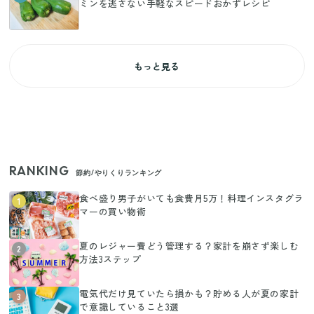
ミンを逃さない手軽なスピードおかずレシピ
もっと見る
RANKING
節約/やりくりランキング
食べ盛り男子がいても食費月5万！料理インスタグラ
1
マーの買い物術
夏のレジャー費どう管理する？家計を崩さず楽しむ
2
方法3ステップ
電気代だけ見ていたら損かも？貯める人が夏の家計
3
で意識していること3選