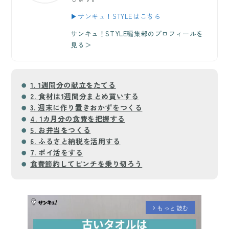
▶サンキュ！STYLEはこちら
サンキュ！STYLE編集部のプロフィールを
見る＞
1. 1週間分の献立をたてる
2. 食材は1週間分まとめ買いする
3. 週末に作り置きおかずをつくる
4. 1カ月分の食費を把握する
5. お弁当をつくる
6. ふるさと納税を活用する
7. ポイ活をする
食費節約してピンチを乗り切ろう
もっと読む
arrow_forward_ios