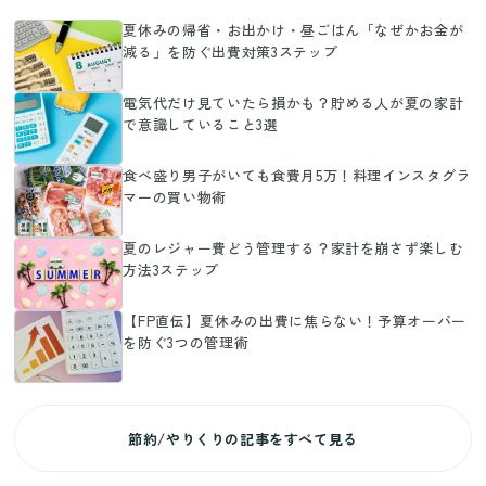
夏休みの帰省・お出かけ・昼ごはん「なぜかお金が
減る」を防ぐ出費対策3ステップ
電気代だけ見ていたら損かも？貯める人が夏の家計
で意識していること3選
食べ盛り男子がいても食費月5万！料理インスタグラ
マーの買い物術
夏のレジャー費どう管理する？家計を崩さず楽しむ
方法3ステップ
【FP直伝】夏休みの出費に焦らない！予算オーバー
を防ぐ3つの管理術
節約/やりくりの記事をすべて見る