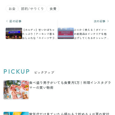
お金
節約/やりくり
食費
前の記事
次の記事
【カルディ】甘いかぼちゃ
とにかく映える！ダイソー
たっぷり！アーモンド香る
の新商品はインテリアを格
おしゃれな「スイーツサラ
上げしてくれるオシャレア
ダ」が新登場！
イテム
PICKUP
ピックアップ
食べ盛り男子がいても食費月5万！料理インスタグラ
マーの買い物術
電気代だけ見ていたら損かも？貯める人が夏の家計