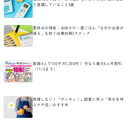
で意識していること3選
夏休みの帰省・お出かけ・昼ごはん「なぜかお金が
減る」を防ぐ出費対策3ステップ
家族4人で100ギガ3,200円！ 今なら最大6ヵ月割引
（11/4まで）
我慢しない！『サンキュ！』読者に学ぶ「幸せを呼
ぶケチ活」のすすめ