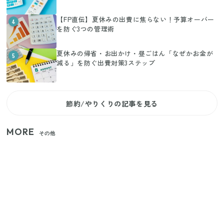
【FP直伝】夏休みの出費に焦らない！予算オーバー
4
を防ぐ3つの管理術
夏休みの帰省・お出かけ・昼ごはん「なぜかお金が
5
減る」を防ぐ出費対策3ステップ
節約/やりくりの記事を見る
MORE
その他
【セリア】「考えた人天才！」使いやすさの工夫が
すごい大人気グッズ
【2026年夏】日本橋限定の手土産5選！老舗から新ブ
ランドまで
いまが旬の「みょうが」を買ったらやらなきゃ損！