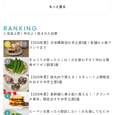
もっと見る
RANKING
人気急上昇！昨日よく読まれた記事
【2026年夏】日本橋限定の手土産5選！老舗から新ブ
1
ランドまで
きゅうりが余ったらこれ！火を使わずすぐ作れる簡
2
単ポリポリ副菜3選
【2026年夏】改札内で買える！エキュート上野限定
3
のおすすめ手土産5選
【2026年夏】新幹線に乗る前に買える！「グランス
4
タ東京」限定おすすめ手土産5選
ピーマンを買ったら即試したい！火を通してもビタ
5