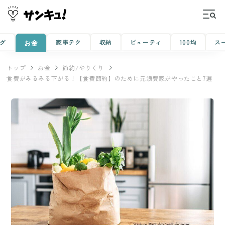
グ
家事テク
収納
ビューティ
100均
ス
お金
トップ
お金
節約/やりくり
食費がみるみる下がる！【食費節約】のために元浪費家がやったこと7選