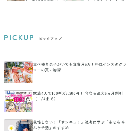
ツ！「ショコラもち」
ールケーキ」はご褒美級
PICKUP
ピックアップ
食べ盛り男子がいても食費月5万！料理インスタグラ
マーの買い物術
家族4人で100ギガ3,200円！ 今なら最大6ヵ月割引
（11/4まで）
我慢しない！『サンキュ！』読者に学ぶ「幸せを呼
ぶケチ活」のすすめ