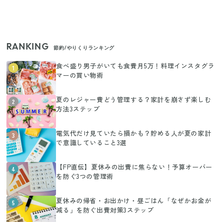
RANKING
節約/やりくりランキング
食べ盛り男子がいても食費月5万！料理インスタグラ
1
マーの買い物術
夏のレジャー費どう管理する？家計を崩さず楽しむ
2
方法3ステップ
電気代だけ見ていたら損かも？貯める人が夏の家計
3
で意識していること3選
【FP直伝】夏休みの出費に焦らない！予算オーバー
4
を防ぐ3つの管理術
夏休みの帰省・お出かけ・昼ごはん「なぜかお金が
5
減る」を防ぐ出費対策3ステップ