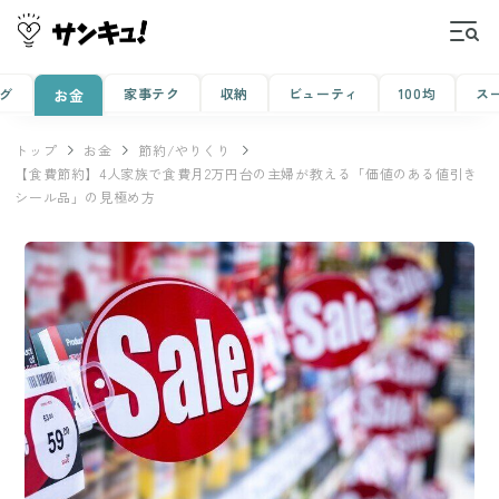
グ
家事テク
収納
ビューティ
100均
ス
お金
トップ
お金
節約/やりくり
【食費節約】4人家族で食費月2万円台の主婦が教える「価値のある値引き
シール品」の見極め方