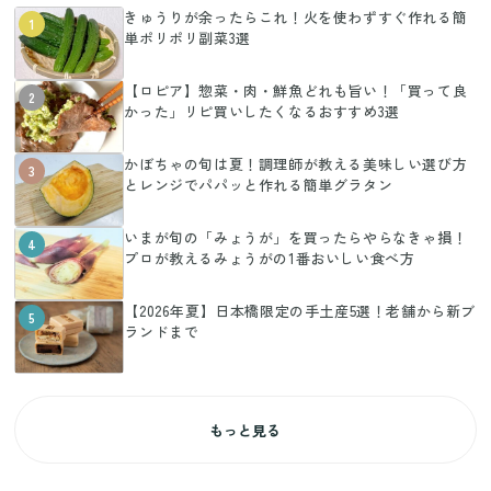
きゅうりが余ったらこれ！火を使わずすぐ作れる簡
1
単ポリポリ副菜3選
【ロピア】惣菜・肉・鮮魚どれも旨い！「買って良
2
かった」リピ買いしたくなるおすすめ3選
かぼちゃの旬は夏！調理師が教える美味しい選び方
3
とレンジでパパッと作れる簡単グラタン
いまが旬の「みょうが」を買ったらやらなきゃ損！
4
プロが教えるみょうがの1番おいしい食べ方
【2026年夏】日本橋限定の手土産5選！老舗から新ブ
5
ランドまで
もっと見る