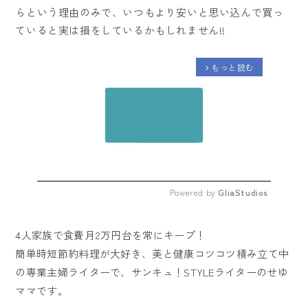
らという理由のみで、いつもより安いと思い込んで買っ
ていると実は損をしているかもしれません!!
もっと読む
arrow_forward_ios
Powered by 
GliaStudios
Mute
4人家族で食費月2万円台を常にキープ！
簡単時短節約料理が大好き、美と健康コツコツ積み立て中
の専業主婦ライターで、サンキュ！STYLEライターのせゆ
ママです。