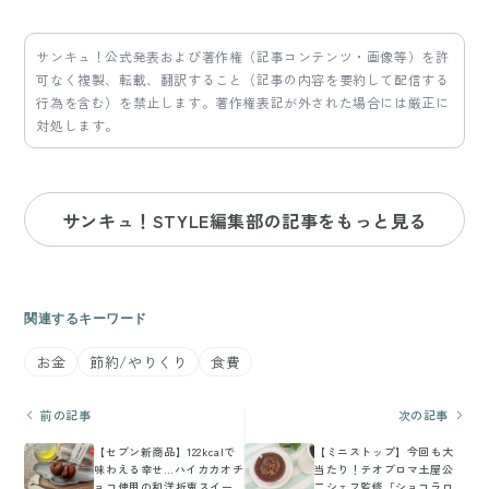
サンキュ！公式発表および著作権（記事コンテンツ・画像等）を許
可なく複製、転載、翻訳すること（記事の内容を要約して配信する
行為を含む）を禁止します。著作権表記が外された場合には厳正に
対処します。
サンキュ！STYLE編集部の記事をもっと見る
関連するキーワード
お金
節約/やりくり
食費
前の記事
次の記事
【セブン新商品】122kcalで
【ミニストップ】今回も大
味わえる幸せ…ハイカカオチ
当たり！テオブロマ土屋公
ョコ使用の和洋折衷スイー
二シェフ監修「ショコラロ