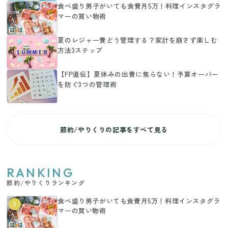
食べ盛り男子がいても食費月5万！料理インスタグラ
マーの買い物術
夏のレジャー費どう管理する？家計を崩さず楽しむ
方法3ステップ
【FP直伝】夏休みの出費に焦らない！予算オーバー
を防ぐ3つの管理術
節約/やりくりの記事をすべて見る
RANKING
節約/やりくりランキング
食べ盛り男子がいても食費月5万！料理インスタグラ
1
マーの買い物術