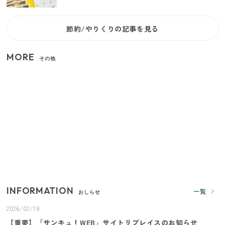
節約/やりくりの記事を見る
MORE
その他
【セリア】「考えた人天才！」使いやすさの工夫が
すごい大人気グッズ
【2026年夏】日本橋限定の手土産5選！老舗から新ブ
ランドまで
いまが旬の「みょうが」を買ったらやらなきゃ損！
プロが教えるみょうがの1番おいしい食べ方
INFORMATION
一覧
おしらせ
2026/02/18
【重要】「サンキュ！WEB」サイトリプレイスのお知らせ