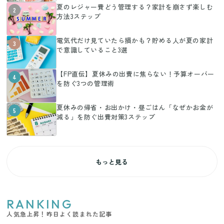
夏のレジャー費どう管理する？家計を崩さず楽しむ
2
方法3ステップ
電気代だけ見ていたら損かも？貯める人が夏の家計
3
で意識していること3選
【FP直伝】夏休みの出費に焦らない！予算オーバー
4
を防ぐ3つの管理術
夏休みの帰省・お出かけ・昼ごはん「なぜかお金が
5
減る」を防ぐ出費対策3ステップ
もっと見る
RANKING
人気急上昇！昨日よく読まれた記事