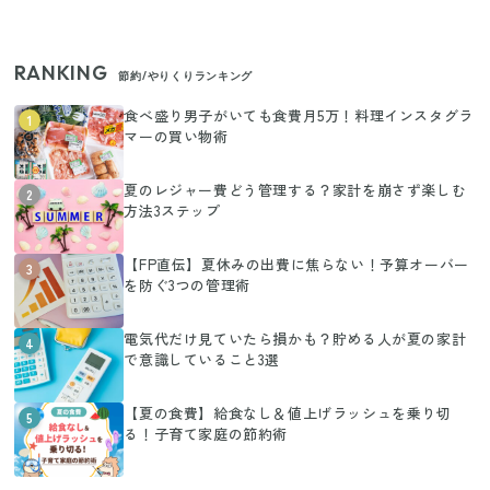
RANKING
節約/やりくりランキング
食べ盛り男子がいても食費月5万！料理インスタグラ
1
マーの買い物術
夏のレジャー費どう管理する？家計を崩さず楽しむ
2
方法3ステップ
【FP直伝】夏休みの出費に焦らない！予算オーバー
3
を防ぐ3つの管理術
電気代だけ見ていたら損かも？貯める人が夏の家計
4
で意識していること3選
【夏の食費】給食なし＆値上げラッシュを乗り切
5
る！子育て家庭の節約術