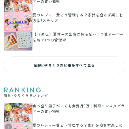
マーの買い物術
夏のレジャー費どう管理する？家計を崩さず楽しむ
方法3ステップ
【FP直伝】夏休みの出費に焦らない！予算オーバー
を防ぐ3つの管理術
節約/やりくりの記事をすべて見る
RANKING
節約/やりくりランキング
食べ盛り男子がいても食費月5万！料理インスタグラ
1
マーの買い物術
夏のレジャー費どう管理する？家計を崩さず楽しむ
2