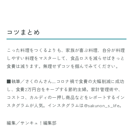
コツまとめ
こった料理をつくるよりも、家族が喜ぶ料理、自分が料理
しやすい料理をマスターして、食品ロスを減らせばきっと
食費は減ります。無理せずコツを掴んでみてください。
■執筆／さくのんさん…コロナ禍で食費の大幅削減に成功
し、食費2万円台をキープする節約主婦。家計管理術や、
コストコ、カルディの一押し商品などをレポートするイン
スタグラムが人気。インスタグラムは@sakunon_s_life。
編集／サンキュ！編集部