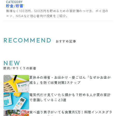
CATEGORY
貯金/貯蓄
無理なく100万円、500万円を貯めるための家計簿のつけ方、ポイ活の
コツ、NISAなど初心者向け投資をご紹介。
RECOMMEND
おすすめ記事
NEW
節約/やりくりの新着
夏休みの帰省・お出かけ・昼ごはん「なぜかお金が
減る」を防ぐ出費対策3ステップ
電気代だけ見ていたら損かも？貯める人が夏の家計
で意識していること3選
食べ盛り男子がいても食費月5万！料理インスタグラ