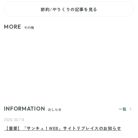
節約/やりくりの記事を見る
MORE
その他
いまが旬の「みょうが」を買ったらやらなきゃ損！
プロが教えるみょうがの1番おいしい食べ方
【セリア】「考えた人天才！」使いやすさの工夫が
すごい大人気グッズ
【2026年夏】日本橋限定の手土産5選！老舗から新ブ
ランドまで
INFORMATION
一覧
おしらせ
2026/02/18
【重要】「サンキュ！WEB」サイトリプレイスのお知らせ