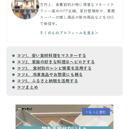
万円と、食費節約が特に得意なマネーリテ
ラシー高めのFP主婦。家計管理術や、業務
スーパーの推し商品や新作商品などをSNS
で発信中。
さくのんのプロフィールを見る＞
コツ1．安い食材料理をマスターする
コツ2．家族の好きな料理はヘビロテする
コツ3． 食材別のレシピ検索を活用する
コツ4．冷凍食品やお惣菜にも頼る
コツ5．ふるさと納税を活用する
コツまとめ
もっと読む
arrow_forward_ios