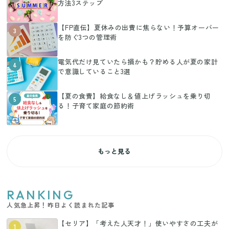
方法3ステップ
【FP直伝】夏休みの出費に焦らない！予算オーバー
3
を防ぐ3つの管理術
電気代だけ見ていたら損かも？貯める人が夏の家計
4
で意識していること3選
【夏の食費】給食なし＆値上げラッシュを乗り切
5
る！子育て家庭の節約術
もっと見る
RANKING
人気急上昇！昨日よく読まれた記事
【セリア】「考えた人天才！」使いやすさの工夫が
1