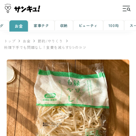
グ
家事テク
収納
ビューティ
100均
ス
お金
トップ
お金
節約/やりくり
料理下手でも問題なし！食費を減らす5つのコツ