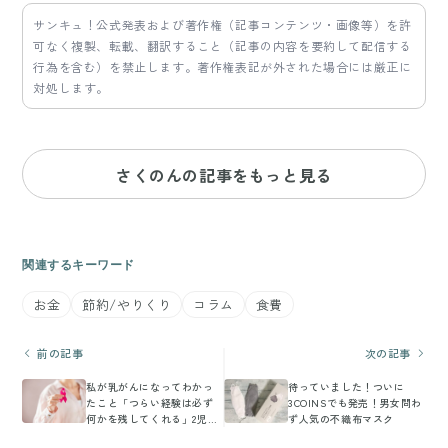
サンキュ！公式発表および著作権（記事コンテンツ・画像等）を許
可なく複製、転載、翻訳すること（記事の内容を要約して配信する
行為を含む）を禁止します。著作権表記が外された場合には厳正に
対処します。
さくのんの記事をもっと見る
関連するキーワード
お金
節約/やりくり
コラム
食費
前の記事
次の記事
私が乳がんになってわかっ
待っていました！ついに
たこと「つらい経験は必ず
3COINSでも発売！男女問わ
何かを残してくれる」2児の
ず人気の不織布マスク
ママへのイタンビュー