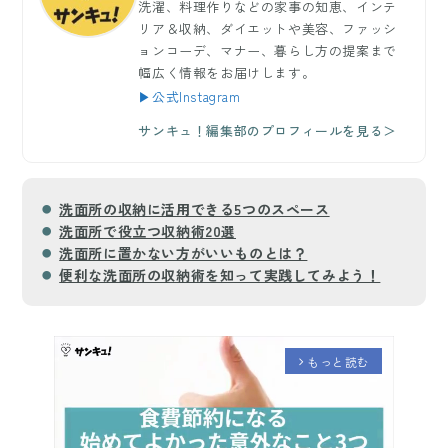
洗濯、料理作りなどの家事の知恵、インテ
リア＆収納、ダイエットや美容、ファッシ
ョンコーデ、マナー、暮らし方の提案まで
幅広く情報をお届けします。
▶公式Instagram
サンキュ！編集部のプロフィールを見る＞
洗面所の収納に活用できる5つのスペース
洗面所で役立つ収納術20選
洗面所に置かない方がいいものとは？
便利な洗面所の収納術を知って実践してみよう！
もっと読む
arrow_forward_ios