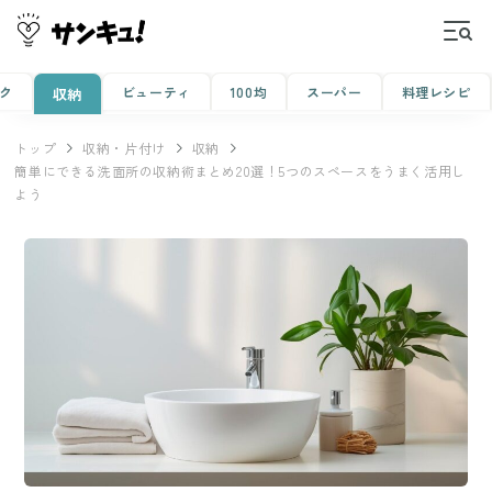
ク
ビューティ
100均
スーパー
料理レシピ
収納
トップ
収納・片付け
収納
簡単にできる洗面所の収納術まとめ20選！5つのスペースをうまく活用し
よう