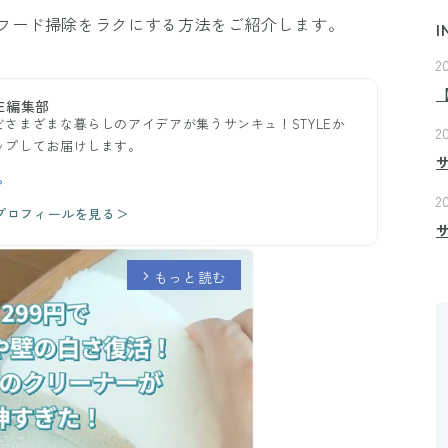
フード掃除をラクにする方法をご紹介します。
I
2
E編集部
さまざまな暮らしのアイデアが集うサンキュ！STYLEか
2
ップしてお届けします。
ら
2
のプロフィールを見る＞
もっと読む
arrow_forward_ios