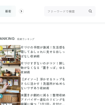
新着
ランキング
お金
家事テク
収納・片付け
ビュー
ANKING
収納ランキング
片づけの手間が激減！生活感を
1
隠しておしゃれに見せる出しっ
ぱなし収納術
片づけすぎないのがコツ！探し
2
物がなくなる「置きっぱ」ゆる
収納術
【ダイソー】浮かせるコップを
3
さらに活かす！洗面所がぬめら
ないワザあり収納術
床置きが劇的に減る！整理収納
4
アドバイザー直伝のリビングを
綺麗に保つ「1日1回」片付け仕