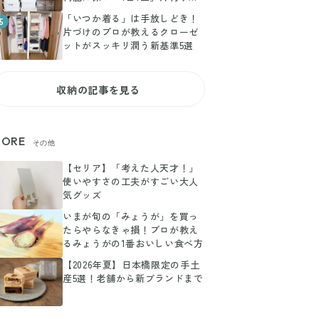
組み術
「いつか着る」は手放しどき！
5
片づけのプロが教えるクローゼ
ットがスッキリ潤う新基準5選
収納の記事を見る
ORE
その他
【セリア】「考えた人天才！」
使いやすさの工夫がすごい大人
気グッズ
いまが旬の「みょうが」を買っ
たらやらなきゃ損！プロが教え
るみょうがの1番おいしい食べ方
【2026年夏】日本橋限定の手土
産5選！老舗から新ブランドまで