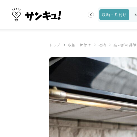
トップ
新着
ランキング
お金
家事テク
収納・片付け
トップ
収納・片付け
収納
高い所の掃除