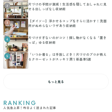
片づけの手間が激減！生活感を隠しておしゃれに見
2
せる出しっぱなし収納術
【ダイソー】浮かせるコップをさらに活かす！洗面
3
所がぬめらないワザあり収納術
片づけすぎないのがコツ！探し物がなくなる「置き
4
っぱ」ゆる収納術
「いつか着る」は手放しどき！片づけのプロが教え
5
るクローゼットがスッキリ潤う新基準5選
もっと見る
RANKING
人気急上昇！昨日よく読まれた記事