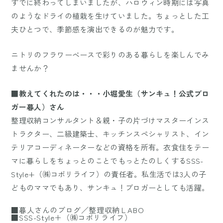
すでに終わってしまいましたが、ハロウィン時期には写真
のようなドライの植栽を生けていました。ちょっとした工
夫ひとつで、季節感を演出できるのが魅力です。
ニトリのフラワーベースで彩りのある暮らしを楽しんでみ
ませんか？
■教えてくれたのは・・・小堀愛生（サンキュ！公式ブロ
ガー暮人）さん
整理収納コンサルタント＆親・子の片づけマスターインス
トラクター、二級建築士、キッチンスペシャリスト、イン
テリアコーディネーターなどの資格を所有。衣食住をテー
マに暮らしをちょっとのことでもっとたのしくするSSS-
Style+（㈱コボリライフ）の責任者。私生活では3人の子
どものママでもあり、サンキュ！ブロガーとしても活躍。
■暮人さんのブログ／整理収納ＬABO
■SSS-Style＋（㈱コボリライフ）