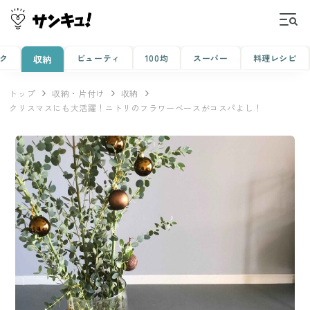
ク
ビューティ
100均
スーパー
料理レシピ
収納
トップ
収納・片付け
収納
クリスマスにも大活躍！ニトリのフラワーベースがコスパよし！