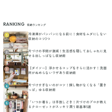
RANKING
収納ランキング
冷凍庫がパンパンになる前に！食材をムダにしない
1
収納のコツ3つ
片づけの手間が激減！生活感を隠しておしゃれに見
2
せる出しっぱなし収納術
【ダイソー】浮かせるコップをさらに活かす！洗面
3
所がぬめらないワザあり収納術
片づけすぎないのがコツ！探し物がなくなる「置き
4
っぱ」ゆる収納術
「いつか着る」は手放しどき！片づけのプロが教え
5
るクローゼットがスッキリ潤う新基準5選