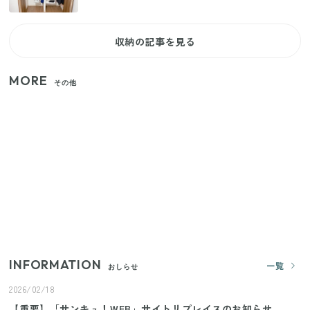
収納の記事を見る
MORE
その他
家族4人で100ギガ3,200円！ 今なら最大6ヵ月割引
（11/4まで）
【2026年夏】日本橋限定の手土産5選！老舗から新ブ
ランドまで
きゅうりが余ったらこれ！火を使わずすぐ作れる簡
単ポリポリ副菜3選
INFORMATION
一覧
おしらせ
2026/02/18
【重要】「サンキュ！WEB」サイトリプレイスのお知らせ