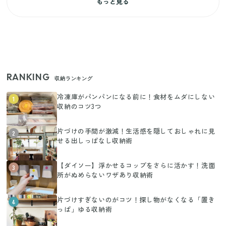
もっと見る
RANKING
収納ランキング
冷凍庫がパンパンになる前に！食材をムダにしない
1
収納のコツ3つ
片づけの手間が激減！生活感を隠しておしゃれに見
2
せる出しっぱなし収納術
【ダイソー】浮かせるコップをさらに活かす！洗面
3
所がぬめらないワザあり収納術
片づけすぎないのがコツ！探し物がなくなる「置き
4
っぱ」ゆる収納術