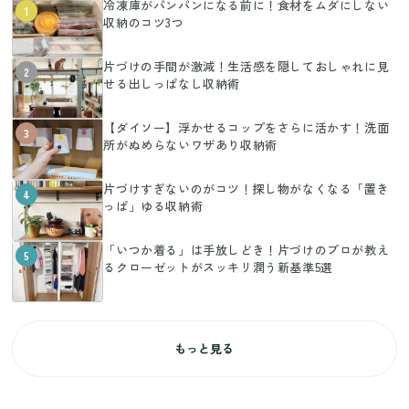
冷凍庫がパンパンになる前に！食材をムダにしない
1
収納のコツ3つ
片づけの手間が激減！生活感を隠しておしゃれに見
2
せる出しっぱなし収納術
【ダイソー】浮かせるコップをさらに活かす！洗面
3
所がぬめらないワザあり収納術
片づけすぎないのがコツ！探し物がなくなる「置き
4
っぱ」ゆる収納術
「いつか着る」は手放しどき！片づけのプロが教え
5
るクローゼットがスッキリ潤う新基準5選
もっと見る