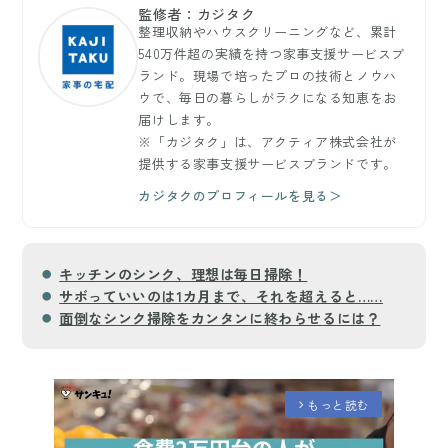
監修者：カジタク
整理収納やハウスクリーニングなど、累計
540万件超の実績を持つ家事支援サービスブ
ランド。現場で培ったプロの技術とノウハ
ウで、毎日の暮らしがラクになる知恵をお
届けします。
※「カジタク」は、アクティア株式会社が
提供する家事支援サービスブランドです。
カジタクのプロフィールを見る＞
キッチンのシンク、理想は毎日掃除！
サボっていいのは1カ月まで、それを超えると……
面倒なシンク掃除をカンタンに終わらせるには？
もっと読む
arrow_forward_ios