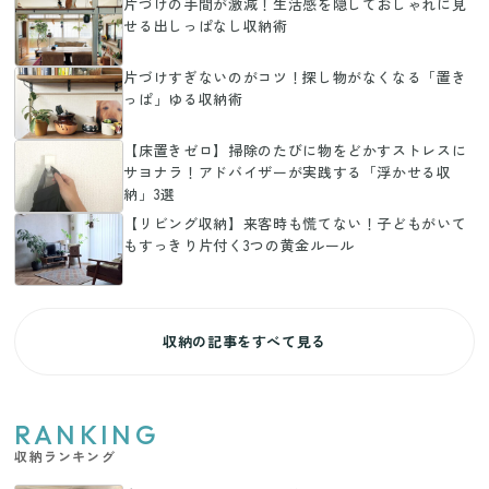
片づけの手間が激減！生活感を隠しておしゃれに見
せる出しっぱなし収納術
片づけすぎないのがコツ！探し物がなくなる「置き
っぱ」ゆる収納術
【床置きゼロ】掃除のたびに物をどかすストレスに
サヨナラ！アドバイザーが実践する「浮かせる収
納」3選
【リビング収納】来客時も慌てない！子どもがいて
もすっきり片付く3つの黄金ルール
収納の記事をすべて見る
RANKING
収納ランキング