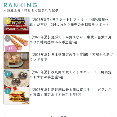
RANKING
人気急上昇！昨日よく読まれた記事
【2026年8月4日スタート】ファミマ「45%増量作
1
戦」が再び！2週にわたり発売の全13種をレポート
【2026年夏】池袋でしか買えない！東武・西武で見
2
つけた特別感のある手土産5選
【2026年夏】日本橋限定の手土産5選！老舗から新ブ
3
ランドまで
【2026年夏】改札内で買える！エキュート上野限定
4
のおすすめ手土産5選
【2026年夏】新幹線に乗る前に買える！「グランス
5
タ東京」限定おすすめ手土産5選