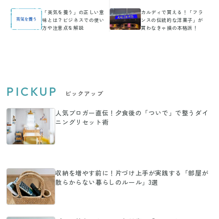
「英気を養う」の正しい意
カルディで買える！「フラ
味とは？ビジネスでの使い
ンスの伝統的な洋菓子」が
方や注意点を解説
買わなきゃ損の本格派！
PICKUP
ピックアップ
人気ブロガー直伝！夕食後の「ついで」で整うダイ
ニングリセット術
収納を増やす前に！片づけ上手が実践する「部屋が
散らからない暮らしのルール」3選