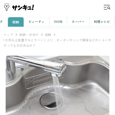
ク
ビューティ
100均
スーパー
料理レシピ
収納
トップ
収納・片付け
収納
1カ月以上放置するとヤバいことに…キッチンのシンク掃除はどれくらいサ
ボっても大丈夫なの？