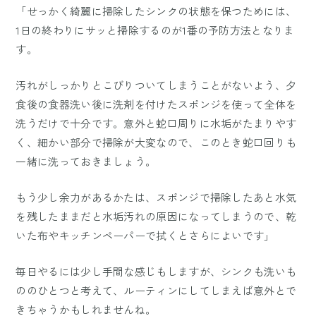
「せっかく綺麗に掃除したシンクの状態を保つためには、
1日の終わりにサッと掃除するのが1番の予防方法となりま
す。
汚れがしっかりとこびりついてしまうことがないよう、夕
食後の食器洗い後に洗剤を付けたスポンジを使って全体を
洗うだけで十分です。意外と蛇口周りに水垢がたまりやす
く、細かい部分で掃除が大変なので、このとき蛇口回りも
一緒に洗っておきましょう。
もう少し余力があるかたは、スポンジで掃除したあと水気
を残したままだと水垢汚れの原因になってしまうので、乾
いた布やキッチンペーパーで拭くとさらによいです」
毎日やるには少し手間な感じもしますが、シンクも洗いも
ののひとつと考えて、ルーティンにしてしまえば意外とで
きちゃうかもしれませんね。