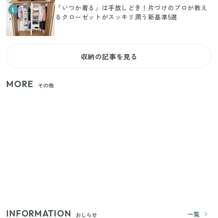
「いつか着る」は手放しどき！片づけのプロが教え
5
るクローゼットがスッキリ潤う新基準5選
収納の記事を見る
MORE
その他
家族4人で100ギガ3,200円！ 今なら最大6ヵ月割引
（11/4まで）
【2026年夏】日本橋限定の手土産5選！老舗から新ブ
ランドまで
きゅうりが余ったらこれ！火を使わずすぐ作れる簡
単ポリポリ副菜3選
INFORMATION
一覧
おしらせ