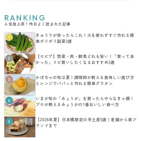
RANKING
人気急上昇！昨日よく読まれた記事
きゅうりが余ったらこれ！火を使わずすぐ作れる簡
1
単ポリポリ副菜3選
【ロピア】惣菜・肉・鮮魚どれも旨い！「買って良
2
かった」リピ買いしたくなるおすすめ3選
かぼちゃの旬は夏！調理師が教える美味しい選び方
3
とレンジでパパッと作れる簡単グラタン
いまが旬の「みょうが」を買ったらやらなきゃ損！
4
プロが教えるみょうがの1番おいしい食べ方
【2026年夏】日本橋限定の手土産5選！老舗から新ブ
5
ランドまで