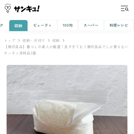
ク
ビューティ
100均
スーパー
料理レシピ
収納
トップ
収納・片付け
収納
【無印良品】暮らしの達人が厳選！良すぎてもう無印良品でしか買えない
キッチン消耗品3選