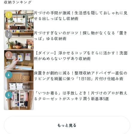
収納ランキング
片づけの手間が激減！生活感を隠しておしゃれに見
1
せる出しっぱなし収納術
片づけすぎないのがコツ！探し物がなくなる「置き
2
っぱ」ゆる収納術
【ダイソー】浮かせるコップをさらに活かす！洗面
3
所がぬめらないワザあり収納術
床置きが劇的に減る！整理収納アドバイザー直伝の
4
リビングを綺麗に保つ「1日1回」片付け仕組み術
「いつか着る」は手放しどき！片づけのプロが教え
5
るクローゼットがスッキリ潤う新基準5選
もっと見る