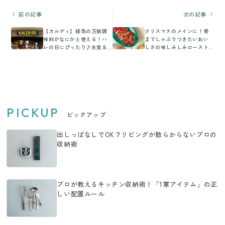
前の記事
次の記事
【カルディ】緑色の万能調
クリスマスのメインに！骨
味料がなにかと使える！ハ
までしゃぶりつきたいおい
レの日にぴったり♪主食＆
しさの味しみしみロースト
主菜アレンジレシピ
チキン＆鶏手羽のジューシ
ー焼きのレシピ
PICKUP
ピックアップ
出しっぱなしでOK？リビングが散らからないプロの
収納術
プロが教えるキッチン収納術！「1軍アイテム」の正
しい配置ルール