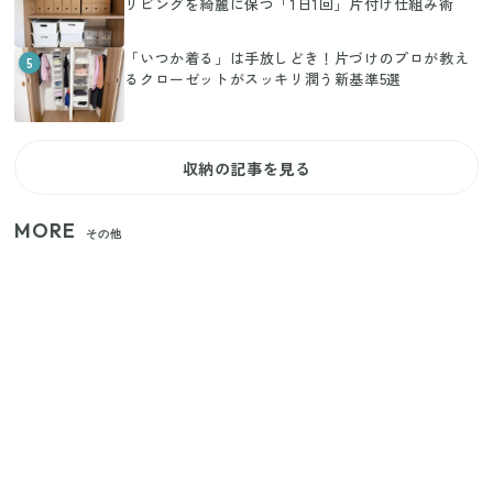
リビングを綺麗に保つ「1日1回」片付け仕組み術
「いつか着る」は手放しどき！片づけのプロが教え
5
るクローゼットがスッキリ潤う新基準5選
収納の記事を見る
MORE
その他
【セリア】「考えた人天才！」使いやすさの工夫が
すごい大人気グッズ
いまが旬の「みょうが」を買ったらやらなきゃ損！
プロが教えるみょうがの1番おいしい食べ方
【2026年夏】日本橋限定の手土産5選！老舗から新ブ
ランドまで