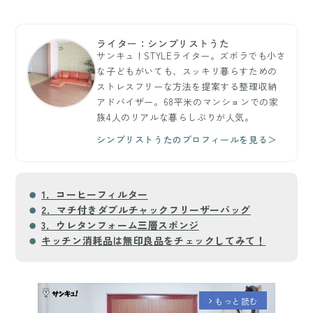
ライター：シンプリストうた
サンキュ！STYLEライター。ズボラでも小さ
な子どもがいても、スッキリ暮らすための
ストレスフリーな方法を提案する整理収納
アドバイザー。68平米のマンションでの家
族4人のリアルな暮らしぶりが人気。
シンプリストうたのプロフィールを見る＞
1．コーヒーフィルター
2．マチ付きダブルチャックフリーザーバッグ
3．ウレタンフォーム三層スポンジ
キッチン消耗品は無印良品をチェックしてみて！
もっと読む
arrow_forward_ios