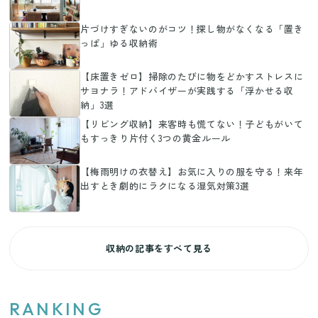
片づけすぎないのがコツ！探し物がなくなる「置き
っぱ」ゆる収納術
【床置きゼロ】掃除のたびに物をどかすストレスに
サヨナラ！アドバイザーが実践する「浮かせる収
納」3選
【リビング収納】来客時も慌てない！子どもがいて
もすっきり片付く3つの黄金ルール
【梅雨明けの衣替え】お気に入りの服を守る！来年
出すとき劇的にラクになる湿気対策3選
収納の記事をすべて見る
RANKING