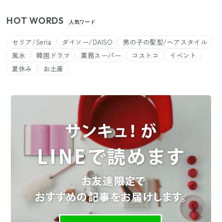
HOT WORDS
人気ワード
セリア/Seria
ダイソー/DAISO
男の子の髪型/ヘアスタイル
風水
韓国ドラマ
業務スーパー
コストコ
イベント
夏休み
お土産