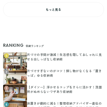
もっと見る
RANKING
収納ランキング
片づけの手間が激減！生活感を隠しておしゃれに見
1
せる出しっぱなし収納術
片づけすぎないのがコツ！探し物がなくなる「置き
2
っぱ」ゆる収納術
【ダイソー】浮かせるコップをさらに活かす！洗面
3
所がぬめらないワザあり収納術
床置きが劇的に減る！整理収納アドバイザー直伝の
4