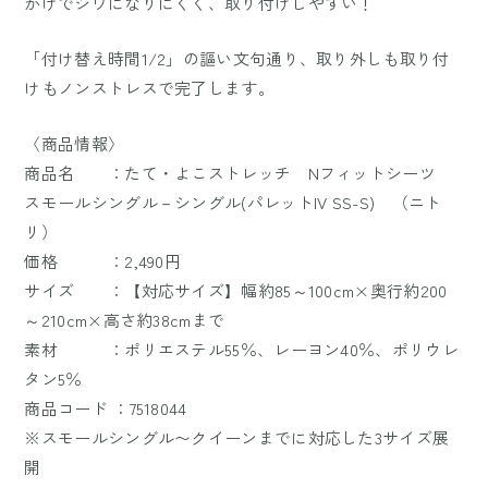
かげでシワになりにくく、取り付けしやすい！
「付け替え時間1/2」の謳い文句通り、取り外しも取り付
けもノンストレスで完了します。
〈商品情報〉
商品名 ：たて・よこストレッチ Nフィットシーツ
スモールシングル－シングル(パレットIV SS-S) （ニト
リ）
価格 ：2,490円
サイズ ：【対応サイズ】幅約85～100cm×奥行約200
～210cm×高さ約38cmまで
素材 ：ポリエステル55％、レーヨン40％、ポリウレ
タン5％
商品コード ：7518044
※スモールシングル〜クイーンまでに対応した3サイズ展
開