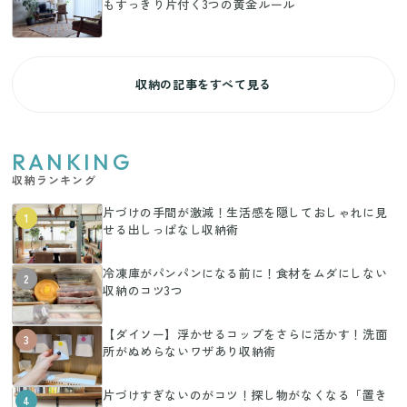
もすっきり片付く3つの黄金ルール
収納の記事をすべて見る
RANKING
収納ランキング
片づけの手間が激減！生活感を隠しておしゃれに見
1
せる出しっぱなし収納術
冷凍庫がパンパンになる前に！食材をムダにしない
2
収納のコツ3つ
【ダイソー】浮かせるコップをさらに活かす！洗面
3
所がぬめらないワザあり収納術
片づけすぎないのがコツ！探し物がなくなる「置き
4