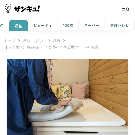
ク
ビューティ
100均
スーパー
料理レシピ
収納
トップ
収納・片付け
収納
【ラク家事】名品揃い！“収納のプロ愛用“ニトリの寝具