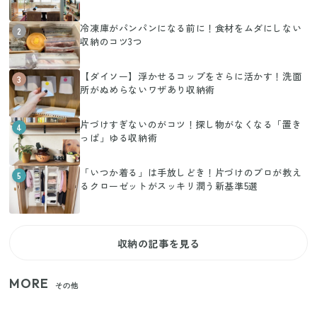
冷凍庫がパンパンになる前に！食材をムダにしない
2
収納のコツ3つ
【ダイソー】浮かせるコップをさらに活かす！洗面
3
所がぬめらないワザあり収納術
片づけすぎないのがコツ！探し物がなくなる「置き
4
っぱ」ゆる収納術
「いつか着る」は手放しどき！片づけのプロが教え
5
るクローゼットがスッキリ潤う新基準5選
収納の記事を見る
MORE
その他
【セリア】「考えた人天才！」使いやすさの工夫が