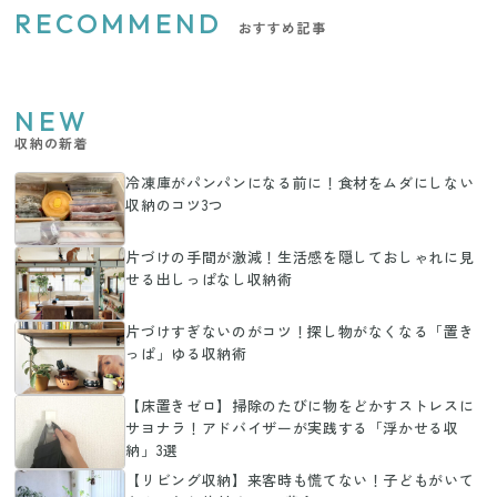
RECOMMEND
おすすめ記事
NEW
収納の新着
冷凍庫がパンパンになる前に！食材をムダにしない
収納のコツ3つ
片づけの手間が激減！生活感を隠しておしゃれに見
せる出しっぱなし収納術
片づけすぎないのがコツ！探し物がなくなる「置き
っぱ」ゆる収納術
【床置きゼロ】掃除のたびに物をどかすストレスに
サヨナラ！アドバイザーが実践する「浮かせる収
納」3選
【リビング収納】来客時も慌てない！子どもがいて