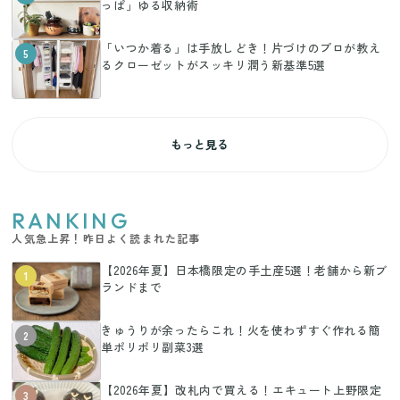
っぱ」ゆる収納術
「いつか着る」は手放しどき！片づけのプロが教え
5
るクローゼットがスッキリ潤う新基準5選
もっと見る
RANKING
人気急上昇！昨日よく読まれた記事
【2026年夏】日本橋限定の手土産5選！老舗から新ブ
1
ランドまで
きゅうりが余ったらこれ！火を使わずすぐ作れる簡
2
単ポリポリ副菜3選
【2026年夏】改札内で買える！エキュート上野限定
3