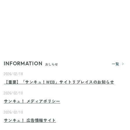
すごい大人気グッズ
【2026年夏】日本橋限定の手土産5選！老舗から新ブ
ランドまで
いまが旬の「みょうが」を買ったらやらなきゃ損！
プロが教えるみょうがの1番おいしい食べ方
INFORMATION
一覧
おしらせ
2026/02/18
【重要】「サンキュ！WEB」サイトリプレイスのお知らせ
2026/02/10
サンキュ！ メディアポリシー
2026/02/10
サンキュ！ 広告情報サイト