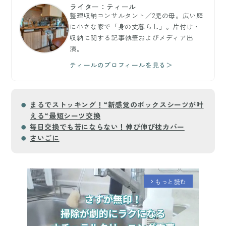
ライター：ティール
整理収納コンサルタント／2児の母。広い庭
に小さな家で「身の丈暮らし」。片付け・
収納に関する記事執筆およびメディア出
演。
ティールのプロフィールを見る＞
まるでストッキング！“新感覚のボックスシーツが叶
える“最短シーツ交換
毎日交換でも苦にならない！伸び伸び枕カバー
さいごに
もっと読む
arrow_forward_ios