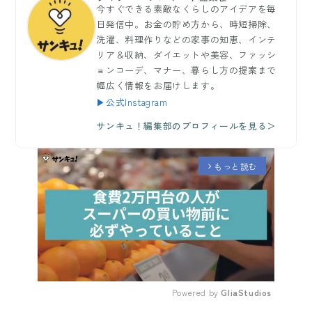
今すぐできる素敵なくらしのアイデアを毎
日発信中。お金の貯め方から、時短掃除、
洗濯、料理作りなどの家事の知恵、インテ
リア＆収納、ダイエットや美容、ファッシ
ョンコーデ、マナー、暮らし方の提案まで
幅広く情報をお届けします。
▶公式Instagram
サンキュ！編集部のプロフィールを見る＞
もっと読む
arrow_forward_ios
Powered by 
GliaStudios