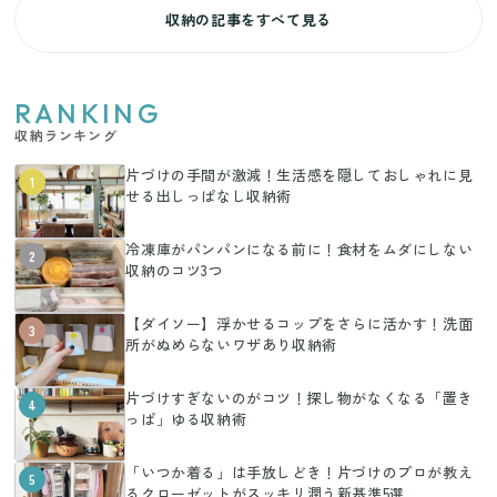
収納の記事をすべて見る
RANKING
収納ランキング
片づけの手間が激減！生活感を隠しておしゃれに見
1
せる出しっぱなし収納術
冷凍庫がパンパンになる前に！食材をムダにしない
2
収納のコツ3つ
【ダイソー】浮かせるコップをさらに活かす！洗面
3
所がぬめらないワザあり収納術
片づけすぎないのがコツ！探し物がなくなる「置き
4
っぱ」ゆる収納術
「いつか着る」は手放しどき！片づけのプロが教え
5
るクローゼットがスッキリ潤う新基準5選