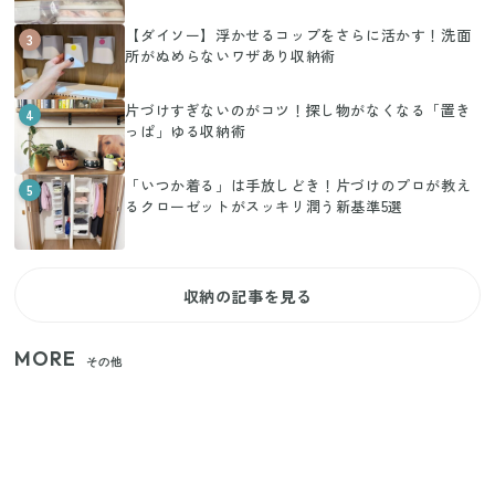
【ダイソー】浮かせるコップをさらに活かす！洗面
3
所がぬめらないワザあり収納術
片づけすぎないのがコツ！探し物がなくなる「置き
4
っぱ」ゆる収納術
「いつか着る」は手放しどき！片づけのプロが教え
5
るクローゼットがスッキリ潤う新基準5選
収納の記事を見る
MORE
その他
【セリア】「考えた人天才！」使いやすさの工夫が
すごい大人気グッズ
【2026年夏】日本橋限定の手土産5選！老舗から新ブ