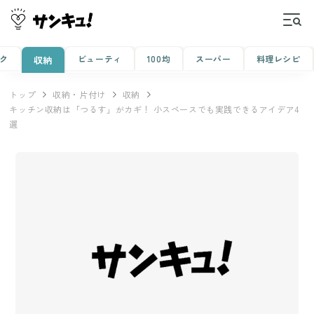
ク
ビューティ
100均
スーパー
料理レシピ
収納
トップ
収納・片付け
収納
キッチン収納は「つるす」がカギ！ 小スペースでも実践できるアイデア4
選