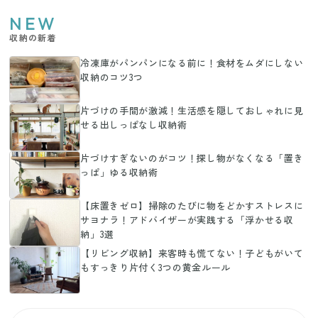
NEW
収納の新着
冷凍庫がパンパンになる前に！食材をムダにしない
収納のコツ3つ
片づけの手間が激減！生活感を隠しておしゃれに見
せる出しっぱなし収納術
片づけすぎないのがコツ！探し物がなくなる「置き
っぱ」ゆる収納術
【床置きゼロ】掃除のたびに物をどかすストレスに
サヨナラ！アドバイザーが実践する「浮かせる収
納」3選
【リビング収納】来客時も慌てない！子どもがいて
もすっきり片付く3つの黄金ルール