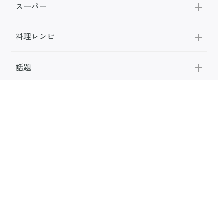
スーパー
料理レシピ
話題
FOLLOW US
公式SNS
お問い合わせ
広告掲載
利用規約
メディアポリシー
利用者情報の取り扱い
お知らせ
サンキュ！について
専門家・執筆者一覧
サンキュ！STYLEライター一覧
会社案内
個人情報保護の取り組み