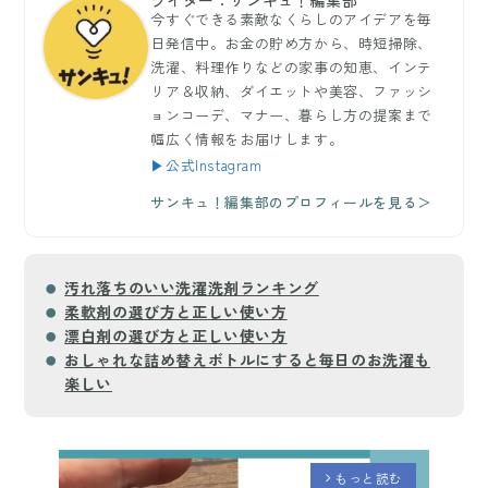
ライター：サンキュ！編集部
今すぐできる素敵なくらしのアイデアを毎
日発信中。お金の貯め方から、時短掃除、
洗濯、料理作りなどの家事の知恵、インテ
リア＆収納、ダイエットや美容、ファッシ
ョンコーデ、マナー、暮らし方の提案まで
幅広く情報をお届けします。
▶公式Instagram
サンキュ！編集部のプロフィールを見る＞
汚れ落ちのいい洗濯洗剤ランキング
柔軟剤の選び方と正しい使い方
漂白剤の選び方と正しい使い方
おしゃれな詰め替えボトルにすると毎日のお洗濯も
楽しい
もっと読む
arrow_forward_ios