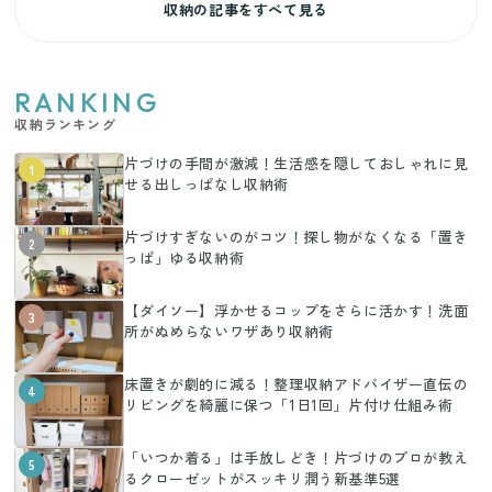
収納の記事をすべて見る
RANKING
収納ランキング
片づけの手間が激減！生活感を隠しておしゃれに見
1
せる出しっぱなし収納術
片づけすぎないのがコツ！探し物がなくなる「置き
2
っぱ」ゆる収納術
【ダイソー】浮かせるコップをさらに活かす！洗面
3
所がぬめらないワザあり収納術
床置きが劇的に減る！整理収納アドバイザー直伝の
4
リビングを綺麗に保つ「1日1回」片付け仕組み術
「いつか着る」は手放しどき！片づけのプロが教え
5
るクローゼットがスッキリ潤う新基準5選