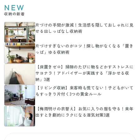
NEW
収納の新着
片づけの手間が激減！生活感を隠しておしゃれに見
せる出しっぱなし収納術
片づけすぎないのがコツ！探し物がなくなる「置き
っぱ」ゆる収納術
【床置きゼロ】掃除のたびに物をどかすストレスに
サヨナラ！アドバイザーが実践する「浮かせる収
納」3選
【リビング収納】来客時も慌てない！子どもがいて
もすっきり片付く3つの黄金ルール
【梅雨明けの衣替え】お気に入りの服を守る！来年
出すとき劇的にラクになる湿気対策3選