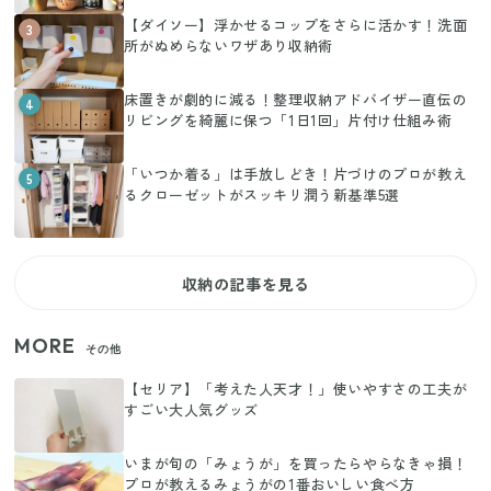
【ダイソー】浮かせるコップをさらに活かす！洗面
3
所がぬめらないワザあり収納術
床置きが劇的に減る！整理収納アドバイザー直伝の
4
リビングを綺麗に保つ「1日1回」片付け仕組み術
「いつか着る」は手放しどき！片づけのプロが教え
5
るクローゼットがスッキリ潤う新基準5選
収納の記事を見る
MORE
その他
【セリア】「考えた人天才！」使いやすさの工夫が
すごい大人気グッズ
いまが旬の「みょうが」を買ったらやらなきゃ損！
プロが教えるみょうがの1番おいしい食べ方