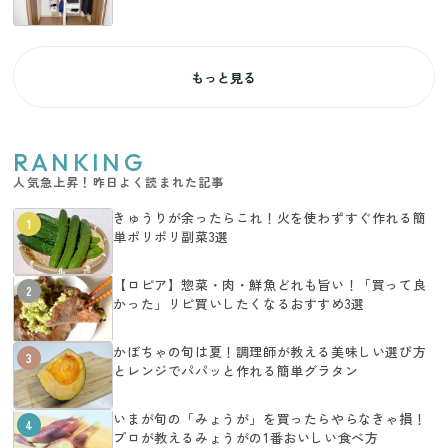
もっと見る
RANKING
人気急上昇！昨日よく読まれた記事
きゅうりが余ったらこれ！火を使わずすぐ作れる簡
1
単ポリポリ副菜3選
【ロピア】惣菜・肉・鮮魚どれも旨い！「買って良
2
かった」リピ買いしたくなるおすすめ3選
かぼちゃの旬は夏！調理師が教える美味しい選び方
3
とレンジでパパッと作れる簡単グラタン
いまが旬の「みょうが」を買ったらやらなきゃ損！
4
プロが教えるみょうがの1番おいしい食べ方