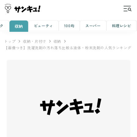
ク
ビューティ
100均
スーパー
料理レシピ
収納
トップ
収納・片付け
収納
【画像つき】洗濯洗剤の汚れ落ち比較＆液体・粉末洗剤の人気ランキング