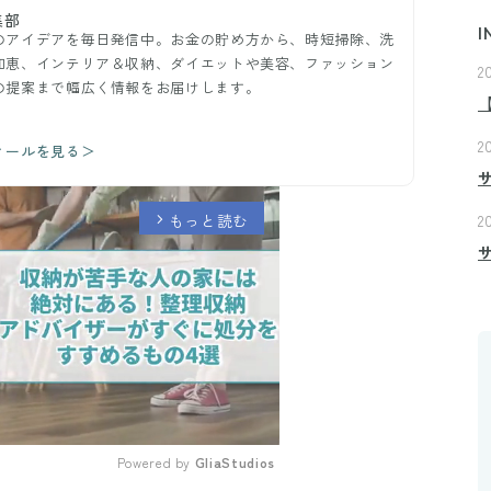
集部
I
のアイデアを毎日発信中。お金の貯め方から、時短掃除、洗
知恵、インテリア＆収納、ダイエットや美容、ファッション
2
の提案まで幅広く情報をお届けします。
2
ィールを見る＞
もっと読む
2
arrow_forward_ios
Powered by 
GliaStudios