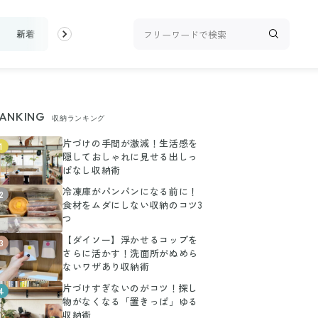
新着
ランキング
お金
家事テク
収納・片付け
ビュー
ANKING
収納ランキング
片づけの手間が激減！生活感を
1
隠しておしゃれに見せる出しっ
ぱなし収納術
冷凍庫がパンパンになる前に！
2
食材をムダにしない収納のコツ3
つ
【ダイソー】浮かせるコップを
3
さらに活かす！洗面所がぬめら
ないワザあり収納術
片づけすぎないのがコツ！探し
4
物がなくなる「置きっぱ」ゆる
収納術