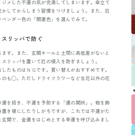
メジメした不運の気が充満してしまいます。傘立て
乾かしてからしまう習慣をつけましょう。また、厄
ラベンダー色の「開運色」を選んでみて。
＆スリッパで防ぐ
ちます。また、玄関ホールと土間に高低差がないと
とスリッパを置いて厄の侵入を防ぎましょう。
古したものはＮＧです。買い替えがおすすめです。
るのも◯。ただしドライフラワーなど生花以外の花
。
幸運を招き、不運を予防する「運の関所」。物を飾
時置き場にしたりしがちですが、これでは不運がた
た玄関で、金運をはじめとする幸運を呼び込みまし