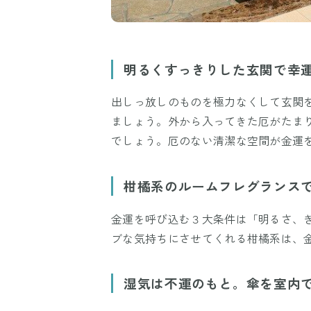
明るくすっきりした玄関で幸
出しっ放しのものを極力なくして玄関
ましょう。外から入ってきた厄がたま
でしょう。厄のない清潔な空間が金運
柑橘系のルームフレグランス
金運を呼び込む３大条件は「明るさ、
ブな気持ちにさせてくれる柑橘系は、
湿気は不運のもと。傘を室内