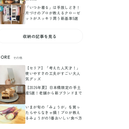
「いつか着る」は手放しどき！
5
片づけのプロが教えるクローゼ
ットがスッキリ潤う新基準5選
収納の記事を見る
ORE
その他
【セリア】「考えた人天才！」
使いやすさの工夫がすごい大人
気グッズ
【2026年夏】日本橋限定の手土
産5選！老舗から新ブランドまで
いまが旬の「みょうが」を買っ
たらやらなきゃ損！プロが教え
るみょうがの1番おいしい食べ方