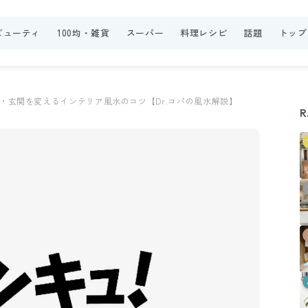
ビューティ
100均・雑貨
スーパー
料理レシピ
話題
トップ
・玄関を変えるインテリア風水のコツ【Dr.コパの風水解説】
R