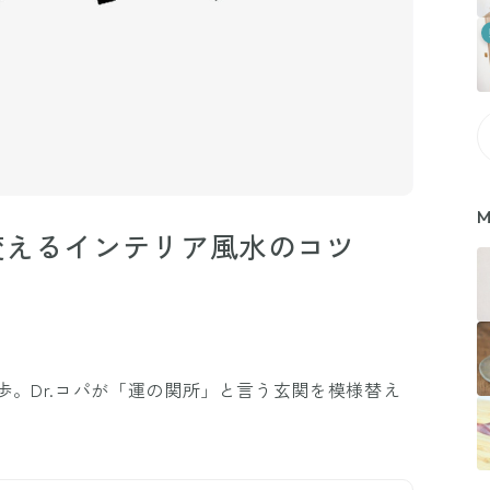
M
変えるインテリア風水のコツ
。Dr.コパが「運の関所」と言う玄関を模様替え