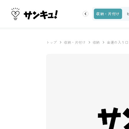
トップ
新着
ランキング
お金
家事テク
収納・片付け
トップ
収納・片付け
収納
金運の入り口