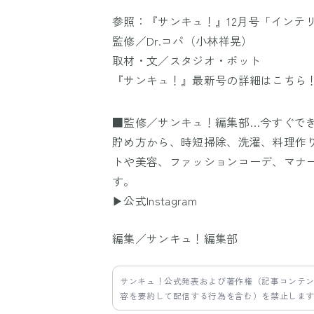
参照：『サンキュ！』12月号「インテ
監修／Dr.コパ（小林祥晃）
取材・文／スタジオ・ポット
『サンキュ！』最新号の詳細は
こちら
■監修／サンキュ！編集部…今すぐで
貯め方から、時短掃除、洗濯、料理作
トや美容、ファッションコーデ、マナ
す。
▶公式Instagram
編集／サンキュ！編集部
サンキュ！公式発表および著作権（記事コンテ
容を要約して配信する行為を含む）を禁止しま