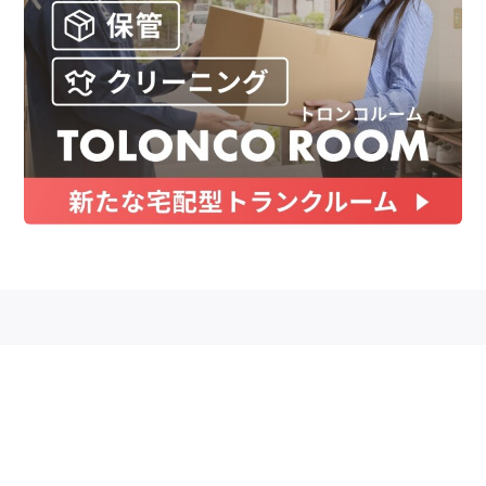
お金
家事テク