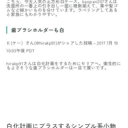
こちら、今大人気の正方形白ケース。kaopan207さんは
洗面所の一番上の引き出し一面に複数揃えて、薬や髪ゴ
ムなど細かいものを分けています。ラベリングしてある
と家族にもわかりやすい。
歯ブラシホルダーも白
Ｋ(ケー）さん(@hirakp91)がシェアした投稿
–
2017 7月 19
10:03午後 PDT
hirakp91さんは白化計画をするためにセリアへ。衛生的に
もよさそうな歯ブラシホルダーは一目で買いです。
白化計画にプラスするシンプル系小物