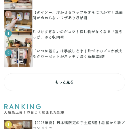
【ダイソー】浮かせるコップをさらに活かす！洗面
3
所がぬめらないワザあり収納術
片づけすぎないのがコツ！探し物がなくなる「置き
4
っぱ」ゆる収納術
「いつか着る」は手放しどき！片づけのプロが教え
5
るクローゼットがスッキリ潤う新基準5選
もっと見る
RANKING
人気急上昇！昨日よく読まれた記事
【2026年夏】日本橋限定の手土産5選！老舗から新ブ
1
ランドまで