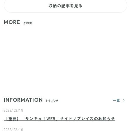
収納の記事を見る
MORE
その他
【セリア】「考えた人天才！」使いやすさの工夫が
すごい大人気グッズ
【2026年夏】日本橋限定の手土産5選！老舗から新ブ
ランドまで
いまが旬の「みょうが」を買ったらやらなきゃ損！
プロが教えるみょうがの1番おいしい食べ方
INFORMATION
一覧
おしらせ
2026/02/18
【重要】「サンキュ！WEB」サイトリプレイスのお知らせ
2026/02/10