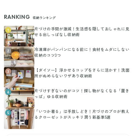
RANKING
収納ランキング
片づけの手間が激減！生活感を隠しておしゃれに見
1
せる出しっぱなし収納術
冷凍庫がパンパンになる前に！食材をムダにしない
2
収納のコツ3つ
【ダイソー】浮かせるコップをさらに活かす！洗面
3
所がぬめらないワザあり収納術
片づけすぎないのがコツ！探し物がなくなる「置き
4
っぱ」ゆる収納術
「いつか着る」は手放しどき！片づけのプロが教え
5
るクローゼットがスッキリ潤う新基準5選