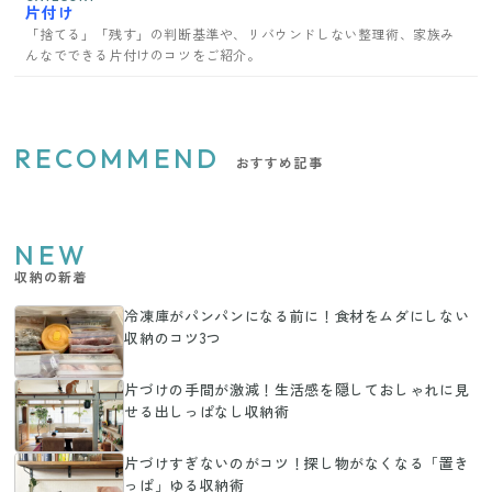
片付け
「捨てる」「残す」の判断基準や、リバウンドしない整理術、家族み
んなでできる片付けのコツをご紹介。
RECOMMEND
おすすめ記事
NEW
収納の新着
冷凍庫がパンパンになる前に！食材をムダにしない
収納のコツ3つ
片づけの手間が激減！生活感を隠しておしゃれに見
せる出しっぱなし収納術
片づけすぎないのがコツ！探し物がなくなる「置き
っぱ」ゆる収納術