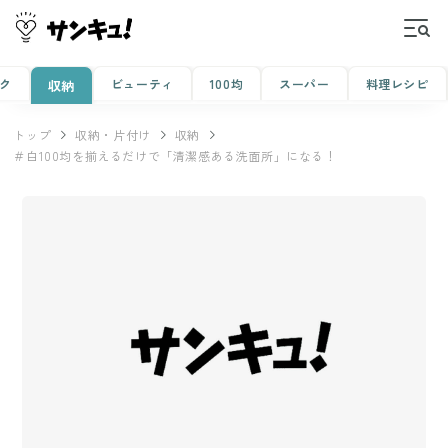
ク
ビューティ
100均
スーパー
料理レシピ
収納
トップ
収納・片付け
収納
＃白100均を揃えるだけで「清潔感ある洗面所」になる！