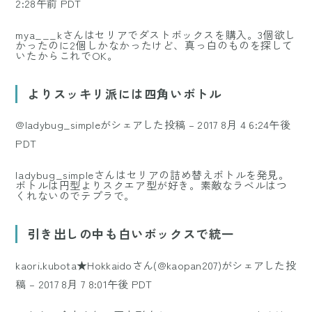
2:28午前 PDT
mya___kさんはセリアでダストボックスを購入。3個欲し
かったのに2個しかなかったけど、真っ白のものを探して
いたからこれでOK。
よりスッキリ派には四角いボトル
@ladybug_simpleがシェアした投稿
–
2017 8月 4 6:24午後
PDT
ladybug_simpleさんはセリアの詰め替えボトルを発見。
ボトルは円型よりスクエア型が好き。素敵なラベルはつ
くれないのでテプラで。
引き出しの中も白いボックスで統一
kaori.kubota★Hokkaidoさん(@kaopan207)がシェアした投
稿
–
2017 8月 7 8:01午後 PDT