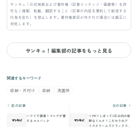
サンキュ！公式発表および著作権（記事コンテンツ・画像等）を許
可なく複製、転載、翻訳すること（記事の内容を要約して配信する
行為を含む）を禁止します。著作権表記が外された場合には厳正に
対処します。
サンキュ！編集部の記事をもっと見る
関連するキーワード
収納・片付け
収納
洗面所
前の記事
次の記事
ハワイで調達！マニアが愛
＜PR＞しぼって3日以内の新
するエコバック
鮮なミルク！こだわりのア
イスクリームでリラックス
♪