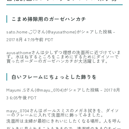
こまめ掃除用のガーゼハンカチ
sato.home ◡̈♡さん(@ayusathome)がシェアした投稿
–
2017 8月 4 7:19午前 PDT
ayusathomeさんは少しずつ理想の洗面所に近づけていま
す。水はねするところをこまめにするためにダイソーで
買ったボーダーのガーゼハンカチが大活躍します。
白いフレームにちょっとした飾りを
Mayumi .Sさん(@mayu_0704)がシェアした投稿
–
2017 8月
3 6:05午後 PDT
mayu_0704さんはポールスミスのメガネ拭きを、ダイソ
ーのフレームに入れて洗面所に飾ってみました。
洗面所は主婦が最初にきれいにしたくなる場所。人を呼ん
だときに見られることもあるので、清潔感のある白をベー