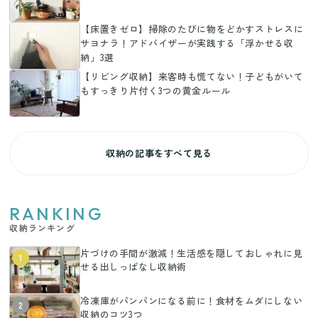
【床置きゼロ】掃除のたびに物をどかすストレスに
サヨナラ！アドバイザーが実践する「浮かせる収
納」3選
【リビング収納】来客時も慌てない！子どもがいて
もすっきり片付く3つの黄金ルール
収納の記事をすべて見る
RANKING
収納ランキング
片づけの手間が激減！生活感を隠しておしゃれに見
1
せる出しっぱなし収納術
冷凍庫がパンパンになる前に！食材をムダにしない
2
収納のコツ3つ