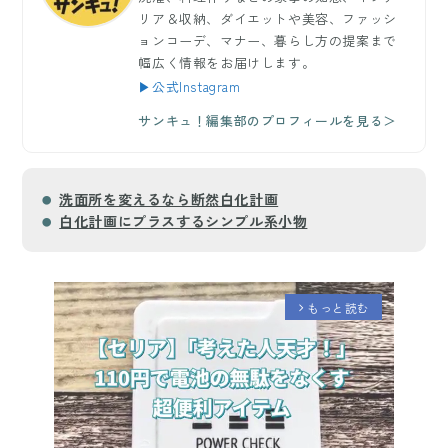
リア＆収納、ダイエットや美容、ファッシ
ョンコーデ、マナー、暮らし方の提案まで
幅広く情報をお届けします。
▶公式Instagram
サンキュ！編集部のプロフィールを見る＞
洗面所を変えるなら断然白化計画
白化計画にプラスするシンプル系小物
もっと読む
arrow_forward_ios