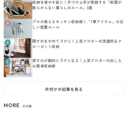
収納を増やす前に！片づけ上手が実践する「部屋が
2
散らからない暮らしのルール」3選
プロが教えるキッチン収納術！「1軍アイテム」の正
3
しい配置ルール
隠すのをやめてラクに！人気ブロガーの洗面所＆ク
4
ローゼット収納
戻すのが劇的にラクになる！人気ブロガーの出し入
5
れ簡単収納術
片付けの記事を見る
MORE
その他
【2026年夏】日本橋限定の手土産5選！老舗から新ブ
ランドまで