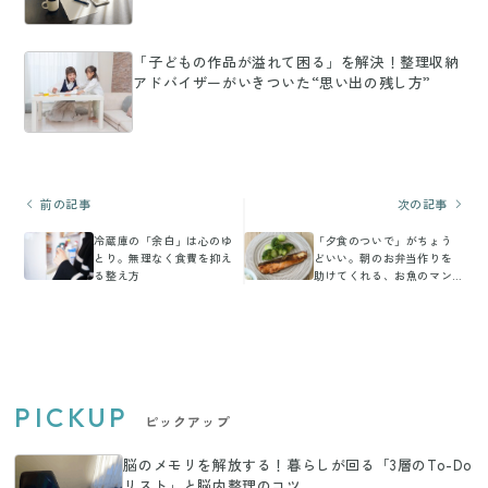
「子どもの作品が溢れて困る」を解決！整理収納
アドバイザーがいきついた“思い出の残し方”
前の記事
次の記事
冷蔵庫の「余白」は心のゆ
「夕食のついで」がちょう
とり。無理なく食費を抑え
どいい。朝のお弁当作りを
る整え方
助けてくれる、お魚のマン
ネリ解消レシピ
PICKUP
ピックアップ
脳のメモリを解放する！暮らしが回る「3層のTo-Do
リスト」と脳内整理のコツ