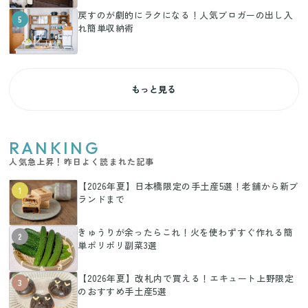
戻すのが劇的にラクになる！人気ブロガーの出し入
5
れ簡単収納術
もっと見る
RANKING
人気急上昇！昨日よく読まれた記事
【2026年夏】日本橋限定の手土産5選！老舗から新ブ
1
ランドまで
きゅうりが余ったらこれ！火を使わずすぐ作れる簡
2
単ポリポリ副菜3選
【2026年夏】改札内で買える！エキュート上野限定
3
のおすすめ手土産5選