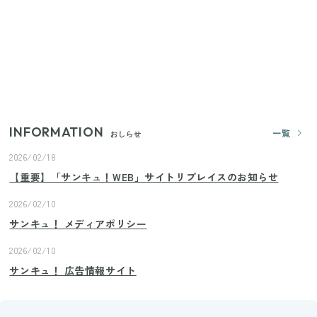
【セリア】「考えた人天才！」使いやすさの工夫が
すごい大人気グッズ
いまが旬の「みょうが」を買ったらやらなきゃ損！
プロが教えるみょうがの1番おいしい食べ方
INFORMATION
一覧
おしらせ
2026/02/18
【重要】「サンキュ！WEB」サイトリプレイスのお知らせ
2026/02/10
サンキュ！ メディアポリシー
2026/02/10
サンキュ！ 広告情報サイト