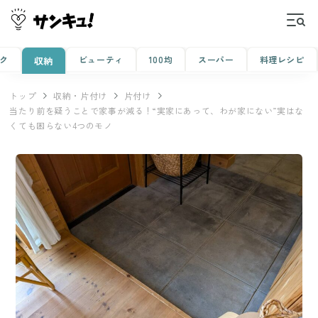
ク
ビューティ
100均
スーパー
料理レシピ
収納
トップ
収納・片付け
片付け
当たり前を疑うことで家事が減る！“実家にあって、わが家にない”実はな
くても困らない4つのモノ