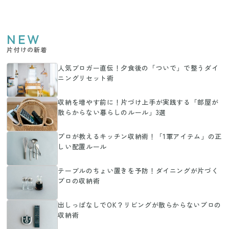
NEW
片付けの新着
人気ブロガー直伝！夕食後の「ついで」で整うダイ
ニングリセット術
収納を増やす前に！片づけ上手が実践する「部屋が
散らからない暮らしのルール」3選
プロが教えるキッチン収納術！「1軍アイテム」の正
しい配置ルール
テーブルのちょい置きを予防！ダイニングが片づく
プロの収納術
出しっぱなしでOK？リビングが散らからないプロの
収納術