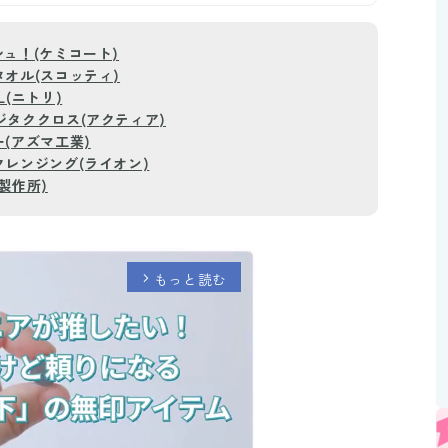
ュ！(ケミコート)
オル(スコッティ)
(ニトリ)
タククロス(アクティア)
(アズマ工業)
レンジング(ライオン)
製作所)
もっと読む
arrow_forward_ios