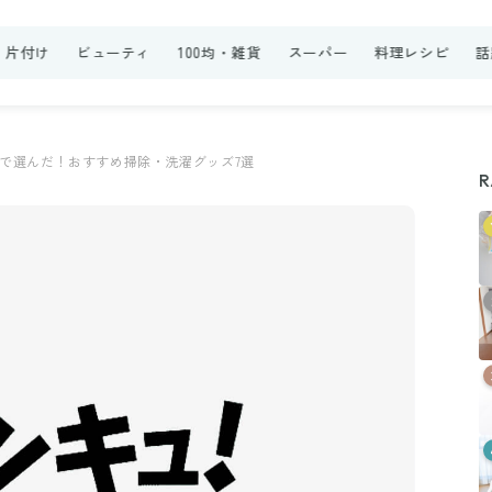
・片付け
ビューティ
100均・雑貨
スーパー
料理レシピ
話
で選んだ！おすすめ掃除・洗濯グッズ7選
R