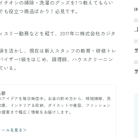
イチオシの掃除・洗濯のグッズを7つ教えてもらい
I
でも役立つ商品ばかり！必見です。
2
スリー勤務などを経て、2017年に株式会社カジタ
2
験を活かし、現在は新人スタッフの教育・研修トレ
バイザー1級をはじめ、調理師、ハウスクリーニン
2
ている。
集部
のアイデアを毎日発信中。お金の貯め方から、時短掃除、洗
知恵、インテリア＆収納、ダイエットや美容、ファッション
の提案まで幅広く情報をお届けします。
ィールを見る＞