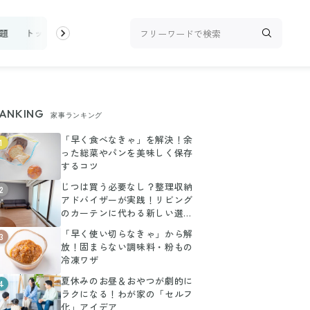
題
トップ
新着
ランキング
お金
家事テク
収納・片付
ANKING
家事ランキング
「早く食べなきゃ」を解決！余
1
った総菜やパンを美味しく保存
するコツ
じつは買う必要なし？整理収納
2
アドバイザーが実践！リビング
のカーテンに代わる新しい選択
肢
「早く使い切らなきゃ」から解
3
放！固まらない調味料・粉もの
冷凍ワザ
夏休みのお昼＆おやつが劇的に
4
ラクになる！わが家の「セルフ
化」アイデア