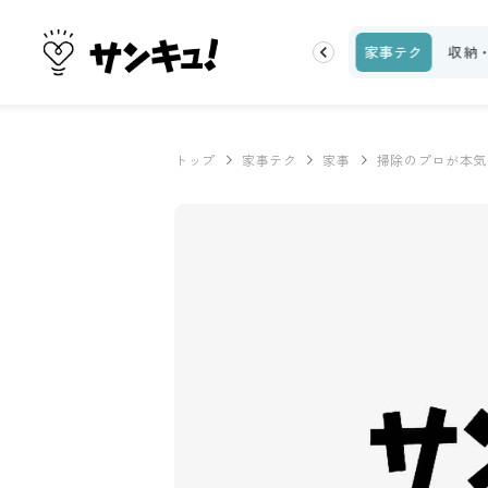
ピ
話題
トップ
新着
ランキング
お金
家事テク
収納
トップ
家事テク
家事
掃除のプロが本気