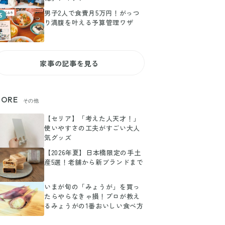
男子2人で食費月5万円！がっつ
5
り満腹を叶える予算管理ワザ
家事の記事を見る
ORE
その他
【セリア】「考えた人天才！」
使いやすさの工夫がすごい大人
気グッズ
【2026年夏】日本橋限定の手土
産5選！老舗から新ブランドまで
いまが旬の「みょうが」を買っ
たらやらなきゃ損！プロが教え
るみょうがの1番おいしい食べ方