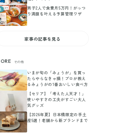
男子2人で食費月5万円！がっつ
5
り満腹を叶える予算管理ワザ
家事の記事を見る
ORE
その他
いまが旬の「みょうが」を買っ
たらやらなきゃ損！プロが教え
るみょうがの1番おいしい食べ方
【セリア】「考えた人天才！」
使いやすさの工夫がすごい大人
気グッズ
【2026年夏】日本橋限定の手土
産5選！老舗から新ブランドまで