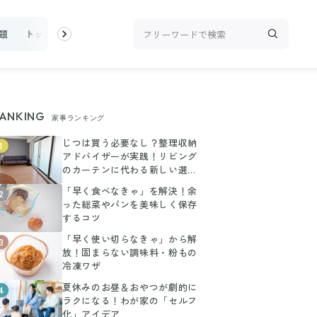
題
トップ
新着
ランキング
お金
家事テク
収納・片付
ANKING
家事ランキング
じつは買う必要なし？整理収納
1
アドバイザーが実践！リビング
のカーテンに代わる新しい選択
肢
「早く食べなきゃ」を解決！余
2
った総菜やパンを美味しく保存
するコツ
「早く使い切らなきゃ」から解
3
放！固まらない調味料・粉もの
冷凍ワザ
夏休みのお昼＆おやつが劇的に
4
ラクになる！わが家の「セルフ
化」アイデア