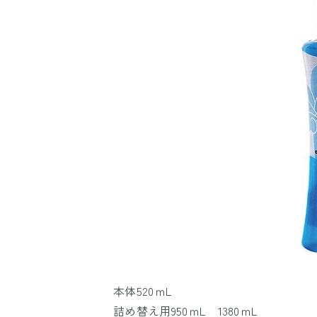
本体520ｍL
詰め替え用950ｍL 1380ｍL