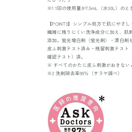
※1 1回の使用量が7.5mL（水30L）のと
【POINT3】シンプル処方で肌にやさ
繊維に残りにくい洗浄成分に加え、肌
添加。蛍光増白剤（蛍光剤）・漂白剤
皮ふ刺激テスト済み・残留刺激テスト
確認テスト）済。
※ すべてのかたに皮ふ刺激がおきない
※2 洗剤除去率99％（サラヤ調べ）