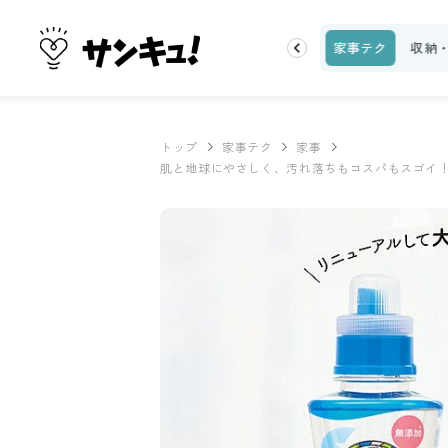
話題
トップ
新着
ランキング
お金
家事テク
収納
トップ
家事テク
家事
肌と地球にやさしく、汚れ落ちもコスパもスゴイ