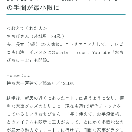
の手間が最小限に
＜教えてくれた人＞
おちびさん（茨城県 34歳 ）
夫、長女（7歳）の3人家族。ニトリマニアとして、テレビ
にも出演。インスタは@ochibi___room。YouTube「おち
びちゅーぶ」も開設。
House Data
持ち家一戸建て／築35年／4SLDK
結婚後、新居の近くにあったニトリに通うようになり、便
利な家事グッズのとりこに。現在も週1で新作チェックを
しているというおちびさん。「長く使えて、お手頃価格。
どのアイテムも随所に工夫があって、とにかく多機能なの
が最大の魅力です！ニトリに行けば、面倒な家事がラクに