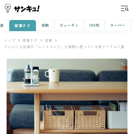
金
収納
ビューティ
100均
スーパー
家事テク
トップ
家事テク
家事
テレビにも出演の「ニトリマニア」が実際に使っている神アイテム11選