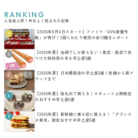
RANKING
人気急上昇！昨日よく読まれた記事
【2026年8月4日スタート】ファミマ「45%増量作
1
戦」が再び！2週にわたり発売の全13種をレポート
【2026年夏】池袋でしか買えない！東武・西武で見
2
つけた特別感のある手土産5選
【2026年夏】日本橋限定の手土産5選！老舗から新ブ
3
ランドまで
【2026年夏】改札内で買える！エキュート上野限定
4
のおすすめ手土産5選
【2026年夏】新幹線に乗る前に買える！「グランス
5
タ東京」限定おすすめ手土産5選