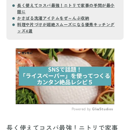
長く使えてコスパ最強！ニトリで家事の手間が最小
限に
かさばる洗濯アイテムをぜ～んぶ収納
料理や片づけが超絶スムーズになる優秀キッチング
ッズ4選
もっと読む
arrow_forward_ios
Powered by 
GliaStudios
Mute
長く使えてコスパ最強！ニトリで家事