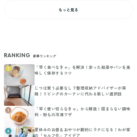
もっと見る
RANKING
家事ランキング
「早く食べなきゃ」を解決！余った総菜やパンを美
1
味しく保存するコツ
じつは買う必要なし？整理収納アドバイザーが実
2
践！リビングのカーテンに代わる新しい選択肢
「早く使い切らなきゃ」から解放！固まらない調味
3
料・粉もの冷凍ワザ
夏休みのお昼＆おやつが劇的にラクになる！わが家
4
の「セルフ化」アイデア