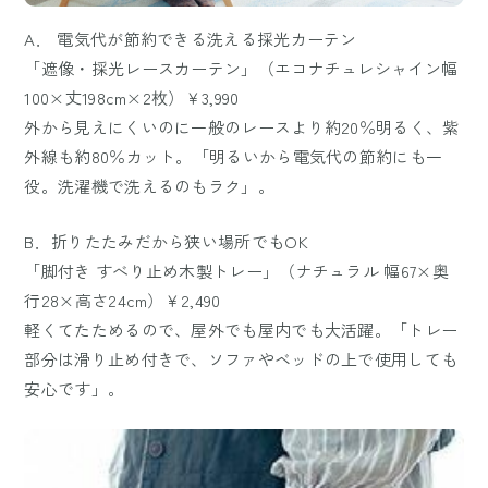
A． 電気代が節約できる洗える採光カーテン
「遮像・採光レースカーテン」（エコナチュレシャイン幅
100×丈198cm×2枚）￥3,990
外から見えにくいのに一般のレースより約20％明るく、紫
外線も約80％カット。「明るいから電気代の節約にも一
役。洗濯機で洗えるのもラク」。
B．折りたたみだから狭い場所でもOK
「脚付き すべり止め木製トレー」（ナチュラル 幅67×奥
行28×高さ24cm）￥2,490
軽くてたためるので、屋外でも屋内でも大活躍。「トレー
部分は滑り止め付きで、ソファやベッドの上で使用しても
安心です」。