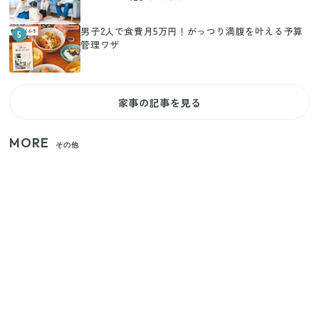
男子2人で食費月5万円！がっつり満腹を叶える予算
5
管理ワザ
家事の記事を見る
MORE
その他
家族4人で100ギガ3,200円！ 今なら最大6ヵ月割引
（11/4まで）
【2026年夏】日本橋限定の手土産5選！老舗から新ブ
ランドまで
【セリア】「考えた人天才！」使いやすさの工夫が
すごい大人気グッズ