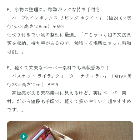
E．小物の整理に。移動がラクな持ち手付き
「ハコブNインボックス リビング ホワイト」（幅24.6×奥
行15.5×高さ17.8cm）￥599
仕切り付きで小物の整理に最適。「ごちゃつく娘の文房具
類を収納。持ち手があるので、勉強する場所にさっと移動
可能」。
F．軽くて丈夫なペーパー素材でも高級感あり！
「バスケット ライラ3 クォーター ナチュラル」（幅19×奥
行26×高さ12cm）￥599
「高級感がある天然素材に見えるけど、実はペーパー素
材。だから値段も手頃で、軽くて扱いやすい！超おすすめ
です」。