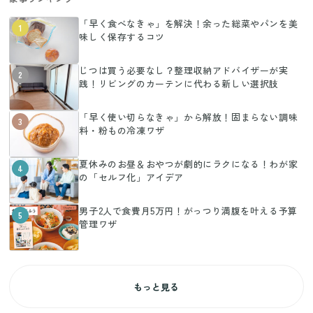
「早く食べなきゃ」を解決！余った総菜やパンを美
1
味しく保存するコツ
じつは買う必要なし？整理収納アドバイザーが実
2
践！リビングのカーテンに代わる新しい選択肢
「早く使い切らなきゃ」から解放！固まらない調味
3
料・粉もの冷凍ワザ
夏休みのお昼＆おやつが劇的にラクになる！わが家
4
の「セルフ化」アイデア
男子2人で食費月5万円！がっつり満腹を叶える予算
5
管理ワザ
もっと見る