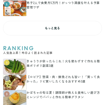
男子2人で食費月5万円！がっつり満腹を叶える予算
5
管理ワザ
もっと見る
RANKING
人気急上昇！昨日よく読まれた記事
きゅうりが余ったらこれ！火を使わずすぐ作れる簡
1
単ポリポリ副菜3選
【ロピア】惣菜・肉・鮮魚どれも旨い！「買って良
2
かった」リピ買いしたくなるおすすめ3選
かぼちゃの旬は夏！調理師が教える美味しい選び方
3
とレンジでパパッと作れる簡単グラタン