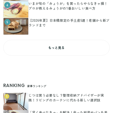
いまが旬の「みょうが」を買ったらやらなきゃ損！
4
プロが教えるみょうがの1番おいしい食べ方
【2026年夏】日本橋限定の手土産5選！老舗から新ブ
5
ランドまで
もっと見る
RANKING
家事ランキング
じつは買う必要なし？整理収納アドバイザーが実
1
践！リビングのカーテンに代わる新しい選択肢
「早く食べなきゃ」を解決！余った総菜やパンを美