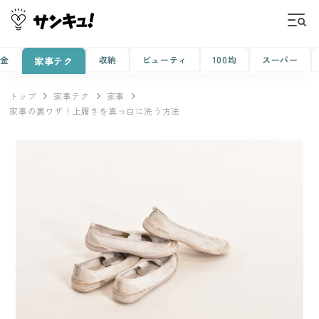
金
収納
ビューティ
100均
スーパー
家事テク
トップ
家事テク
家事
家事の裏ワザ！上履きを真っ白に洗う方法