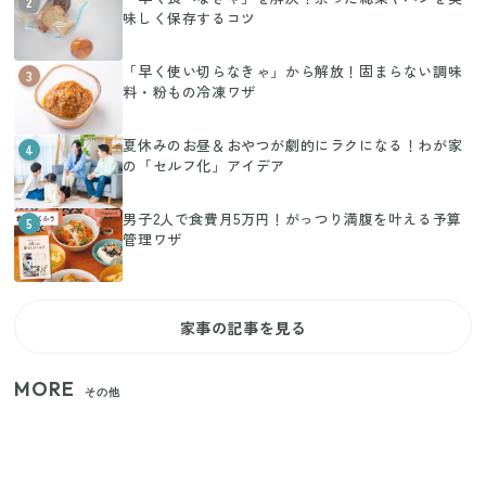
2
味しく保存するコツ
「早く使い切らなきゃ」から解放！固まらない調味
3
料・粉もの冷凍ワザ
夏休みのお昼＆おやつが劇的にラクになる！わが家
4
の「セルフ化」アイデア
男子2人で食費月5万円！がっつり満腹を叶える予算
5
管理ワザ
家事の記事を見る
MORE
その他
【セリア】「考えた人天才！」使いやすさの工夫が
すごい大人気グッズ