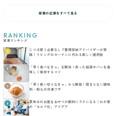
家事の記事をすべて見る
RANKING
家事ランキング
じつは買う必要なし？整理収納アドバイザーが実
1
践！リビングのカーテンに代わる新しい選択肢
「早く食べなきゃ」を解決！余った総菜やパンを美
2
味しく保存するコツ
「早く使い切らなきゃ」から解放！固まらない調味
3
料・粉もの冷凍ワザ
夏休みのお昼＆おやつが劇的にラクになる！わが家
4
の「セルフ化」アイデア