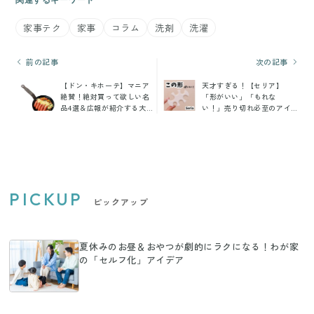
家事テク
家事
コラム
洗剤
洗濯
前の記事
次の記事
【ドン・キホーテ】マニア
天才すぎる！【セリア】
絶賛！絶対買って欲しい名
「形がいい」「もれな
品4選＆広報が紹介する大バ
い！」売り切れ必至のアイ
ズリフード
デア商品6選
PICKUP
ピックアップ
夏休みのお昼＆おやつが劇的にラクになる！わが家
の「セルフ化」アイデア