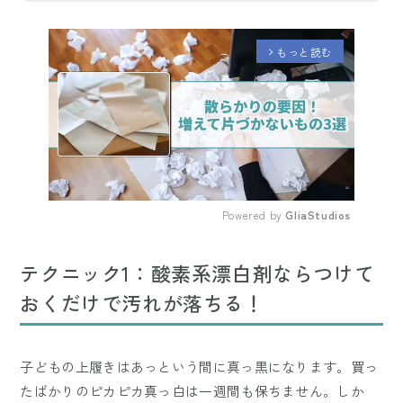
もっと読む
arrow_forward_ios
Powered by 
GliaStudios
Mute
テクニック1：酸素系漂白剤ならつけて
おくだけで汚れが落ちる！
子どもの上履きはあっという間に真っ黒になります。買っ
たばかりのピカピカ真っ白は一週間も保ちません。しか