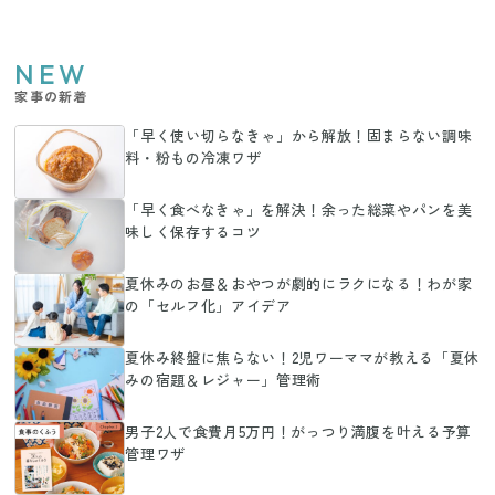
NEW
家事の新着
「早く使い切らなきゃ」から解放！固まらない調味
料・粉もの冷凍ワザ
「早く食べなきゃ」を解決！余った総菜やパンを美
味しく保存するコツ
夏休みのお昼＆おやつが劇的にラクになる！わが家
の「セルフ化」アイデア
夏休み終盤に焦らない！2児ワーママが教える「夏休
みの宿題＆レジャー」管理術
男子2人で食費月5万円！がっつり満腹を叶える予算
管理ワザ