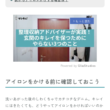
もっと読む
arrow_forward_ios
Powered by 
GliaStudios
Mute
アイロンをかける前に確認しておこう
洗いあがった後のしわくちゃでカチコチなデニム。キレイ
にはきたくても、どうやってアイロンをかければいいのか