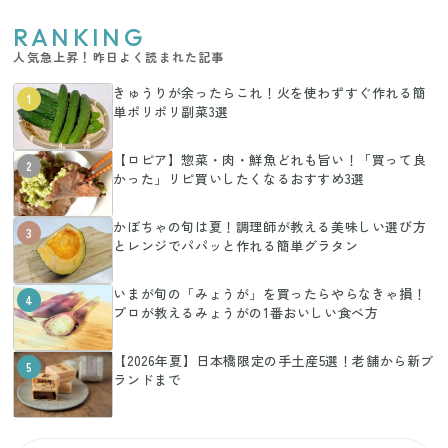
RANKING
人気急上昇！昨日よく読まれた記事
きゅうりが余ったらこれ！火を使わずすぐ作れる簡
1
単ポリポリ副菜3選
【ロピア】惣菜・肉・鮮魚どれも旨い！「買って良
2
かった」リピ買いしたくなるおすすめ3選
かぼちゃの旬は夏！調理師が教える美味しい選び方
3
とレンジでパパッと作れる簡単グラタン
いまが旬の「みょうが」を買ったらやらなきゃ損！
4
プロが教えるみょうがの1番おいしい食べ方
【2026年夏】日本橋限定の手土産5選！老舗から新ブ
5
ランドまで