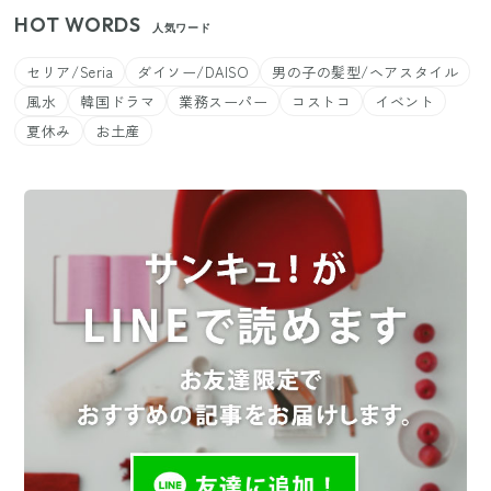
HOT WORDS
人気ワード
セリア/Seria
ダイソー/DAISO
男の子の髪型/ヘアスタイル
風水
韓国ドラマ
業務スーパー
コストコ
イベント
夏休み
お土産