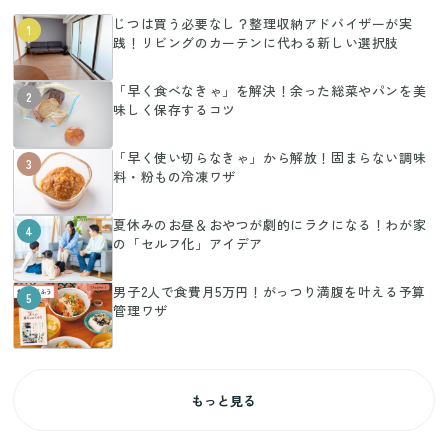
じつは買う必要なし？整理収納アドバイザーが実
1
践！リビングのカーテンに代わる新しい選択肢
「早く食べなきゃ」を解決！余った総菜やパンを美
2
味しく保存するコツ
「早く使い切らなきゃ」から解放！固まらない調味
3
料・粉もの冷凍ワザ
夏休みのお昼＆おやつが劇的にラクになる！わが家
4
の「セルフ化」アイデア
男子2人で食費月5万円！がっつり満腹を叶える予算
5
管理ワザ
もっと見る