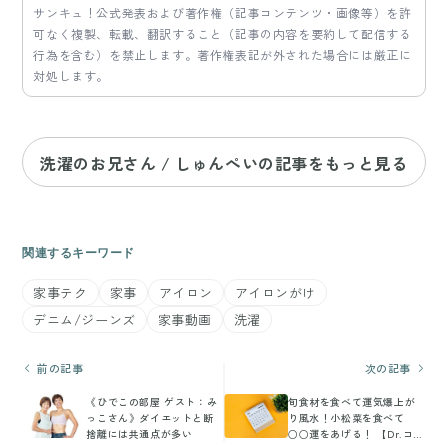
サンキュ！公式発表および著作権（記事コンテンツ・画像等）を許
可なく複製、転載、翻訳すること（記事の内容を要約して配信する
行為を含む）を禁止します。著作権表記が外された場合には厳正に
対処します。
洗濯のお兄さん / しゅんぺいの記事をもっと見る
関連するキーワード
家事テク
家事
アイロン
アイロンがけ
デニム/ジーンズ
家事動画
洗濯
前の記事
次の記事
《ひでこの部屋 ゲスト：み
旬食材を食べて運気爆上が
っこさん》ダイエットと断
り風水！小松菜を食べて
捨離には共通点が多い
○○運をあげる！ 【Dr.コパ