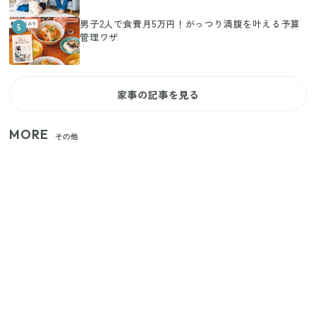
男子2人で食費月5万円！がっつり満腹を叶える予算
5
管理ワザ
家事の記事を見る
MORE
その他
【セリア】「考えた人天才！」使いやすさの工夫が
すごい大人気グッズ
いまが旬の「みょうが」を買ったらやらなきゃ損！
プロが教えるみょうがの1番おいしい食べ方
【2026年夏】日本橋限定の手土産5選！老舗から新ブ
ランドまで