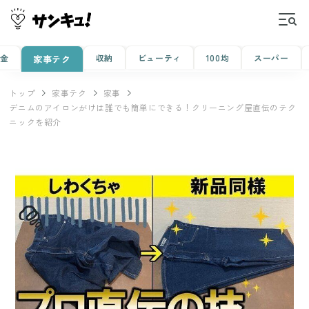
金
収納
ビューティ
100均
スーパー
家事テク
トップ
家事テク
家事
デニムのアイロンがけは誰でも簡単にできる！クリーニング屋直伝のテク
ニックを紹介