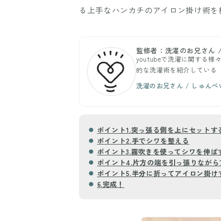
る上手なハンカチのアイロン掛け術を
監修者：洗濯のお兄さん 
youtubeで洗濯に関す
的な洗濯術を紹介している「洗濯
洗濯のお兄さん / しゅん
ポイント1.突っ張る側を上にセットす
ポイント2.手でシワを整える
ポイント3.霧吹きを使ってシワを伸ば
ポイント4.片方の端を引っ張りなが
ポイント5.半分に折ってアイロン掛け
6.完成！