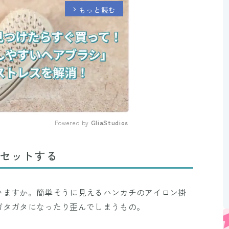
もっと読む
arrow_forward_ios
Powered by 
GliaStudios
Mute
にセットする
いますか。簡単そうに見えるハンカチのアイロン掛
ガタガタになったり歪んでしまうもの。