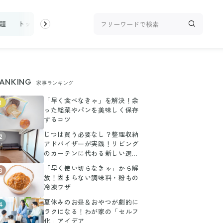
題
トップ
新着
ランキング
お金
家事テク
収納・片付
ANKING
家事ランキング
「早く食べなきゃ」を解決！余
1
った総菜やパンを美味しく保存
するコツ
じつは買う必要なし？整理収納
2
アドバイザーが実践！リビング
のカーテンに代わる新しい選択
肢
「早く使い切らなきゃ」から解
3
放！固まらない調味料・粉もの
冷凍ワザ
夏休みのお昼＆おやつが劇的に
4
ラクになる！わが家の「セルフ
化」アイデア