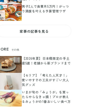
男子2人で食費月5万円！がっつ
5
り満腹を叶える予算管理ワザ
家事の記事を見る
ORE
その他
【2026年夏】日本橋限定の手土
産5選！老舗から新ブランドまで
【セリア】「考えた人天才！」
使いやすさの工夫がすごい大人
気グッズ
いまが旬の「みょうが」を買っ
たらやらなきゃ損！プロが教え
るみょうがの1番おいしい食べ方