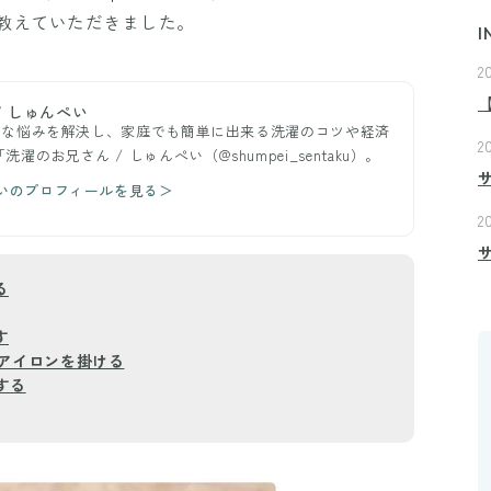
教えていただきました。
I
2
/ しゅんぺい
る様々な悩みを解決し、家庭でも簡単に出来る洗濯のコツや経済
2
のお兄さん / しゅんぺい（@shumpei_sentaku）。
ぺいのプロフィールを見る＞
2
る
す
らアイロンを掛ける
する