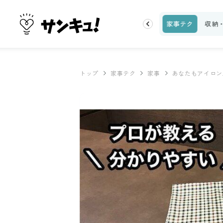
ピ
話題
トップ
新着
ランキング
お金
家事テク
収納
トップ
家事テク
家事
あなたもアイロン