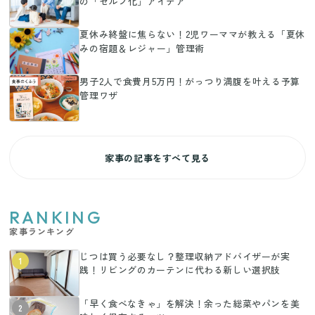
の「セルフ化」アイデア
夏休み終盤に焦らない！2児ワーママが教える「夏休
みの宿題＆レジャー」管理術
男子2人で食費月5万円！がっつり満腹を叶える予算
管理ワザ
家事の記事をすべて見る
RANKING
家事ランキング
じつは買う必要なし？整理収納アドバイザーが実
1
践！リビングのカーテンに代わる新しい選択肢
「早く食べなきゃ」を解決！余った総菜やパンを美
2