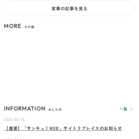
家事の記事を見る
MORE
その他
いまが旬の「みょうが」を買ったらやらなきゃ損！
プロが教えるみょうがの1番おいしい食べ方
【セリア】「考えた人天才！」使いやすさの工夫が
すごい大人気グッズ
【2026年夏】日本橋限定の手土産5選！老舗から新ブ
ランドまで
INFORMATION
一覧
おしらせ
2026/02/18
【重要】「サンキュ！WEB」サイトリプレイスのお知らせ