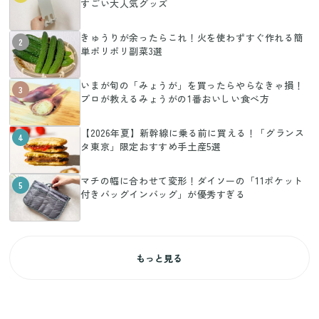
すごい大人気グッズ
きゅうりが余ったらこれ！火を使わずすぐ作れる簡
2
単ポリポリ副菜3選
いまが旬の「みょうが」を買ったらやらなきゃ損！
3
プロが教えるみょうがの1番おいしい食べ方
【2026年夏】新幹線に乗る前に買える！「グランス
4
タ東京」限定おすすめ手土産5選
マチの幅に合わせて変形！ダイソーの「11ポケット
5
付きバッグインバッグ」が優秀すぎる
もっと見る