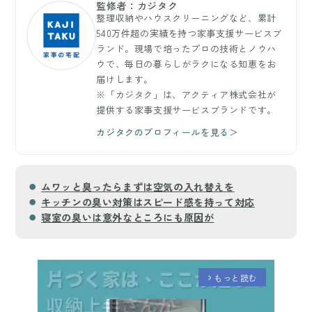
監修者：カジタク
整理収納やハウスクリーニングなど、累計
540万件超の実績を持つ家事支援サービスブ
ランド。現場で培ったプロの技術とノウハ
ウで、毎日の暮らしがラクになる知恵をお
届けします。
※「カジタク」は、アクティア株式会社が
提供する家事支援サービスブランドです。
カジタクのプロフィールを見る＞
ムワッと臭ったらまずは空気の入れ替えを
キッチンの臭い対策はスピード感を持って対応
寝室の臭いは意外なところにも原因が
もっと読む
arrow_forward_ios