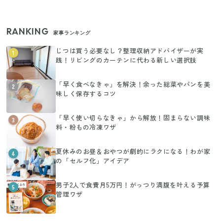
RANKING
家事ランキング
じつは買う必要なし？整理収納アドバイザーが実
1
践！リビングのカーテンに代わる新しい選択肢
「早く食べなきゃ」を解決！余った総菜やパンを美
2
味しく保存するコツ
「早く使い切らなきゃ」から解放！固まらない調味
3
料・粉もの冷凍ワザ
夏休みのお昼＆おやつが劇的にラクになる！わが家
4
の「セルフ化」アイデア
男子2人で食費月5万円！がっつり満腹を叶える予算
5
管理ワザ