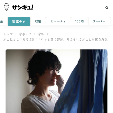
金
収納
ビューティ
100均
スーパー
家事テク
トップ
家事テク
家事
原因はどこにある!?夏にムワッと臭う部屋、考えられる原因と対策を解説