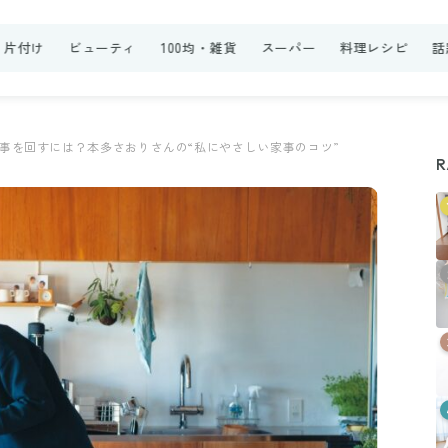
・片付け
ビューティ
100均・雑貨
スーパー
料理レシピ
話
事を回すには？本多さおりさんの“私にやさしい家事のコツ”
R