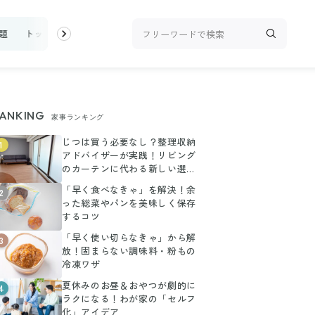
題
トップ
新着
ランキング
お金
家事テク
収納・片付
ANKING
家事ランキング
じつは買う必要なし？整理収納
1
アドバイザーが実践！リビング
のカーテンに代わる新しい選択
肢
「早く食べなきゃ」を解決！余
2
った総菜やパンを美味しく保存
するコツ
「早く使い切らなきゃ」から解
3
放！固まらない調味料・粉もの
冷凍ワザ
夏休みのお昼＆おやつが劇的に
4
ラクになる！わが家の「セルフ
化」アイデア