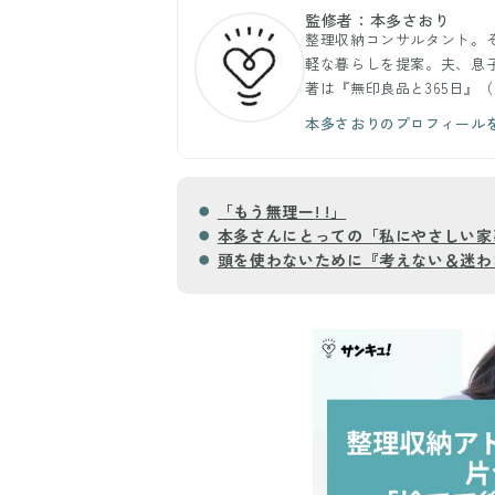
監修者：本多さおり
整理収納コンサルタント。
軽な暮らしを提案。夫、息子
著は『無印良品と365日』
本多さおりのプロフィール
「もう無理ー! !」
本多さんにとっての「私にやさしい家
頭を使わないために『考えない＆迷わ