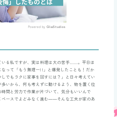
Powered by 
GliaStudios
Mute
ている私ですが、実は料理は大の苦手……。平日ほ
なって「もう無理ー! !」と爆発したことも！だか
少しでもラクに家事を回すには？」と日々考えてい
が多いから、何も考えずに動けるよう、物を置く位
の時間と労力で作業が片づいて、気分もいいんで
じペースでよどみなく進む――そんな工夫が家のあ