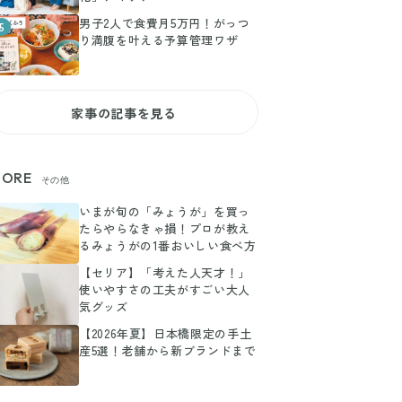
男子2人で食費月5万円！がっつ
5
り満腹を叶える予算管理ワザ
家事の記事を見る
ORE
その他
いまが旬の「みょうが」を買っ
たらやらなきゃ損！プロが教え
るみょうがの1番おいしい食べ方
【セリア】「考えた人天才！」
使いやすさの工夫がすごい大人
気グッズ
【2026年夏】日本橋限定の手土
産5選！老舗から新ブランドまで