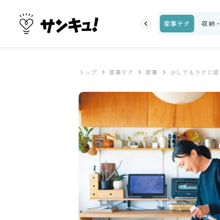
話題
トップ
新着
ランキング
お金
家事テク
収納
トップ
家事テク
家事
少しでもラクに家