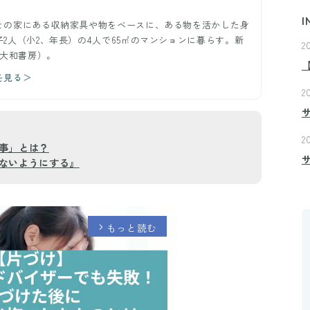
I
その家にある収納家具や物をベースに、ある物を活かした身
2人（小2、年長）の4人で65㎡のマンションに暮らす。新
2
（大和書房）。
を見る＞
2
2
事」とは？
ないようにする』
もっと読む
arrow_forward_ios