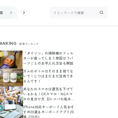
題
トップ
新着
ランキング
お金
家事テク
収納・片付
ANKING
家電ランキング
「ダイソン」の掃除機のフィル
1
ターが臭ってしまう原因は？パ
ーツごとのお手入れ方法も解説
ガムのボトルはそのまま捨てな
2
いで！じつはまだまだ活用でき
るんです！
あなたのスマホは運気を下げて
3
いるかも！OKスマホ・NGスマ
ホの見分け方【Dr.コパの風水解
説】
iPhone対応キーボード人気おす
4
すめ20選＆キーボードアプリ20
選《2025》