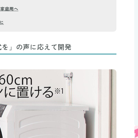
を家庭用へ
に
式を」の声に応えて開発