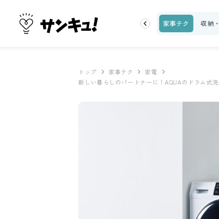
話題
トップ
新着
ランキング
お金
家事テク
収納
トップ
家事テク
家電
新しい暮らしのパートナーに！AQUAのドラム式洗濯乾