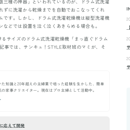
版三種の神器」といわれているのが、ドラム式洗濯
I
れずに洗濯から乾燥までを自動でおこなってくれ
ムです。しかし、ドラム式洗濯乾燥機は縦型洗濯機
2
ンなどでは設置を泣く泣くあきらめる場合も。
置けるサイズのドラム式洗濯乾燥機「まっ直ぐドラム
2
。本記事では、サンキュ！STYLE取材班のマミが、そ
2
いた知識と20年超えの主婦業で培った経験を生かした、簡単
気の家事クリエイター。現在はプロ主婦として活動中。
＞
に応えて開発