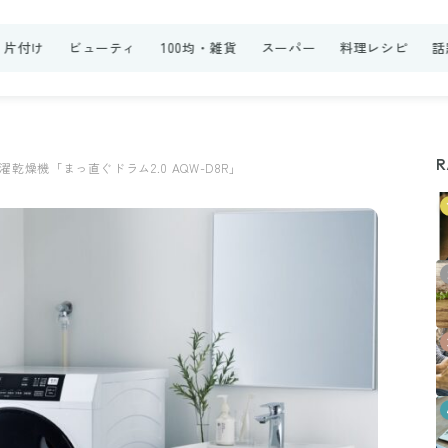
・片付け
ビューティ
100均・雑貨
スーパー
料理レシピ
話
R
燥機「まっ直ぐドラム2.0 AQW-D8R」