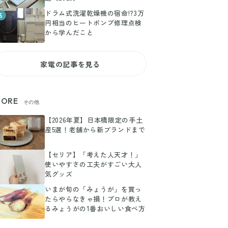
ドラム式洗濯乾燥機の宿命!?3万
5
円相当のヒートポンプ修理点検
から学んだこと
家電の記事を見る
ORE
その他
【2026年夏】日本橋限定の手土
産5選！老舗から新ブランドまで
【セリア】「考えた人天才！」
使いやすさの工夫がすごい大人
気グッズ
いまが旬の「みょうが」を買っ
たらやらなきゃ損！プロが教え
るみょうがの1番おいしい食べ方