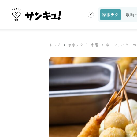
ピ
話題
トップ
新着
ランキング
お金
家事テク
収納
トップ
家事テク
家電
卓上フライヤーの