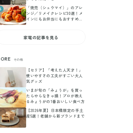
「焼売（シュウマイ）」のアレ
5
ンジ／リメイクレシピ30選！メ
インにもお弁当にもおすすめの
メニュー特集
家電の記事を見る
ORE
その他
【セリア】「考えた人天才！」
使いやすさの工夫がすごい大人
気グッズ
いまが旬の「みょうが」を買っ
たらやらなきゃ損！プロが教え
るみょうがの1番おいしい食べ方
【2026年夏】日本橋限定の手土
産5選！老舗から新ブランドまで