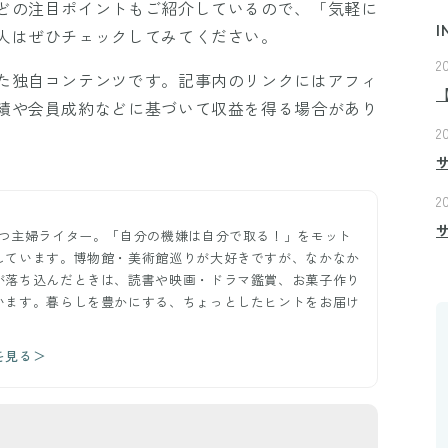
どの注目ポイントもご紹介しているので、「気軽に
I
人はぜひチェックしてみてください。
2
た独自コンテンツです。記事内のリンクにはアフィ
績や会員成約などに基づいて収益を得る場合があり
2
2
持つ主婦ライター。「自分の機嫌は自分で取る！」をモット
しています。博物館・美術館巡りが大好きですが、なかなか
が落ち込んだときは、読書や映画・ドラマ鑑賞、お菓子作り
います。暮らしを豊かにする、ちょっとしたヒントをお届け
を見る＞