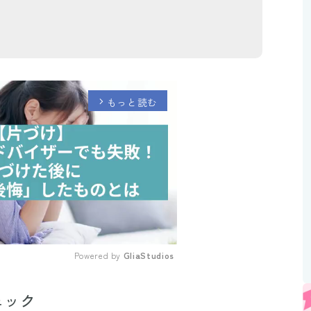
もっと読む
arrow_forward_ios
Powered by 
GliaStudios
Mute
ェック