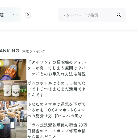
題
トップ
新着
ランキング
お金
家事テク
収納・片付
ANKING
家電ランキング
「ダイソン」の掃除機のフィル
1
ターが臭ってしまう原因は？パ
ーツごとのお手入れ方法も解説
ガムのボトルはそのまま捨てな
2
いで！じつはまだまだ活用でき
るんです！
あなたのスマホは運気を下げて
3
いるかも！OKスマホ・NGスマ
ホの見分け方【Dr.コパの風水解
説】
ドラム式洗濯乾燥機の宿命!?3万
4
円相当のヒートポンプ修理点検
から学んだこと