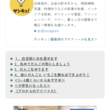
日発信中。お金の貯め方から、時短掃除、
洗濯、料理作りなどの家事の知恵、インテ
リア＆収納、ダイエットや美容、ファッシ
ョンコーデ、マナー、暮らし方の提案まで
幅広く情報をお届けします。
▶公式Instagram
サンキュ！編集部のプロフィールを見る＞
１．白玉粉に水を混ぜます
2．丸めてだんごの形にしましょう
3．だんごをゆでます
4．皿にだんごと いちごを飾ればでき上がり！
＜3～4歳くらいからおすすめ＞
＜小学生になったら＞
【プロからのアドバイス】