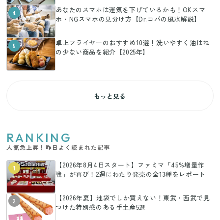
あなたのスマホは運気を下げているかも！OKスマ
4
ホ・NGスマホの見分け方【Dr.コパの風水解説】
卓上フライヤーのおすすめ10選！洗いやすく油はね
5
の少ない商品を紹介【2025年】
もっと見る
RANKING
人気急上昇！昨日よく読まれた記事
【2026年8月4日スタート】ファミマ「45%増量作
1
戦」が再び！2週にわたり発売の全13種をレポート
【2026年夏】池袋でしか買えない！東武・西武で見
2
つけた特別感のある手土産5選