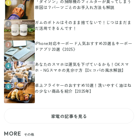
「ダイソン」の掃除機のフィルターが臭ってしまう
1
原因は？パーツごとのお手入れ方法も解説
ガムのボトルはそのまま捨てないで！じつはまだま
2
だ活用できるんです！
iPhone対応キーボード人気おすすめ20選＆キーボー
3
ドアプリ20選《2025》
あなたのスマホは運気を下げているかも！OKスマ
4
ホ・NGスマホの見分け方【Dr.コパの風水解説】
卓上フライヤーのおすすめ10選！洗いやすく油はね
5
の少ない商品を紹介【2025年】
家電の記事を見る
MORE
その他