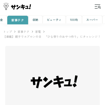
金
収納
ビューティ
100均
スーパー
家事テク
トップ
家事テク
家電
【連載】親子でエプロンの日 「ひな祭りのおやつ作り」にチャレンジ！