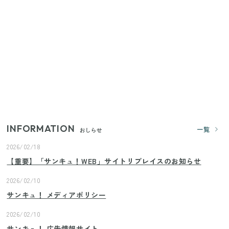
家族4人で100ギガ3,200円！ 今なら最大6ヵ月割引
（11/4まで）
【2026年夏】日本橋限定の手土産5選！老舗から新ブ
ランドまで
【セリア】「考えた人天才！」使いやすさの工夫が
すごい大人気グッズ
INFORMATION
一覧
おしらせ
2026/02/18
【重要】「サンキュ！WEB」サイトリプレイスのお知らせ
2026/02/10
サンキュ！ メディアポリシー
2026/02/10
サンキュ！ 広告情報サイト