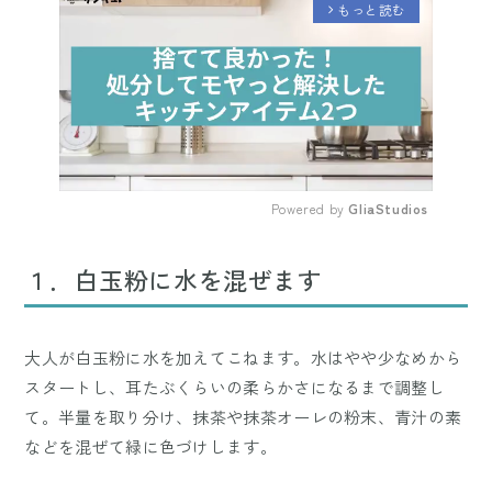
もっと読む
arrow_forward_ios
Powered by 
GliaStudios
Mute
１．白玉粉に水を混ぜます
大人が白玉粉に水を加えてこねます。水はやや少なめから
スタートし、耳たぶくらいの柔らかさになるまで調整し
て。半量を取り分け、抹茶や抹茶オーレの粉末、青汁の素
などを混ぜて緑に色づけします。