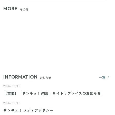
MORE
その他
家族4人で100ギガ3,200円！ 今なら最大6ヵ月割引
（11/4まで）
【2026年夏】日本橋限定の手土産5選！老舗から新ブ
ランドまで
【セリア】「考えた人天才！」使いやすさの工夫が
すごい大人気グッズ
INFORMATION
一覧
おしらせ
2026/02/18
【重要】「サンキュ！WEB」サイトリプレイスのお知らせ
2026/02/10
サンキュ！ メディアポリシー