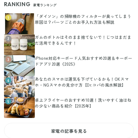
RANKING
家電ランキング
「ダイソン」の掃除機のフィルターが臭ってしまう
1
原因は？パーツごとのお手入れ方法も解説
ガムのボトルはそのまま捨てないで！じつはまだま
2
だ活用できるんです！
iPhone対応キーボード人気おすすめ20選＆キーボー
3
ドアプリ20選《2025》
あなたのスマホは運気を下げているかも！OKスマ
4
ホ・NGスマホの見分け方【Dr.コパの風水解説】
卓上フライヤーのおすすめ10選！洗いやすく油はね
5
の少ない商品を紹介【2025年】
家電の記事を見る