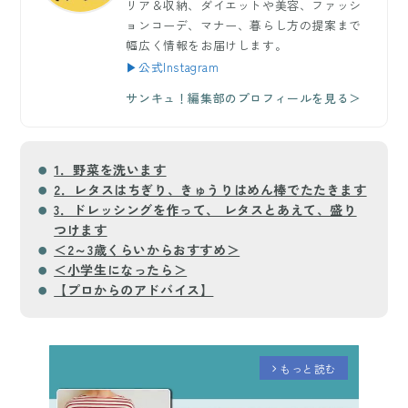
リア＆収納、ダイエットや美容、ファッシ
ョンコーデ、マナー、暮らし方の提案まで
幅広く情報をお届けします。
▶公式Instagram
サンキュ！編集部のプロフィールを見る＞
1．野菜を洗います
2．レタスはちぎり、きゅうりはめん棒でたたきます
3．ドレッシングを作って、 レタスとあえて、盛り
つけます
＜2～3歳くらいからおすすめ＞
＜小学生になったら＞
【プロからのアドバイス】
もっと読む
arrow_forward_ios