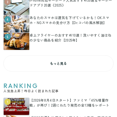
iPhone対応キーボード人気おすすめ20選＆キーボー
3
ドアプリ20選《2025》
あなたのスマホは運気を下げているかも！OKスマ
4
ホ・NGスマホの見分け方【Dr.コパの風水解説】
卓上フライヤーのおすすめ10選！洗いやすく油はね
5
の少ない商品を紹介【2025年】
もっと見る
RANKING
人気急上昇！昨日よく読まれた記事
【2026年8月4日スタート】ファミマ「45%増量作
1
戦」が再び！2週にわたり発売の全13種をレポート