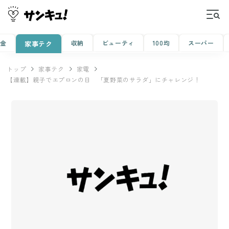
金
収納
ビューティ
100均
スーパー
家事テク
トップ
家事テク
家電
【連載】親子でエプロンの日 「夏野菜のサラダ」にチャレンジ！