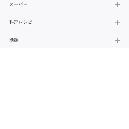
スーパー
料理レシピ
話題
FOLLOW US
公式SNS
お問い合わせ
広告掲載
利用規約
メディアポリシー
利用者情報の取り扱い
お知らせ
サンキュ！について
専門家・執筆者一覧
サンキュ！STYLEライター一覧
会社案内
個人情報保護の取り組み