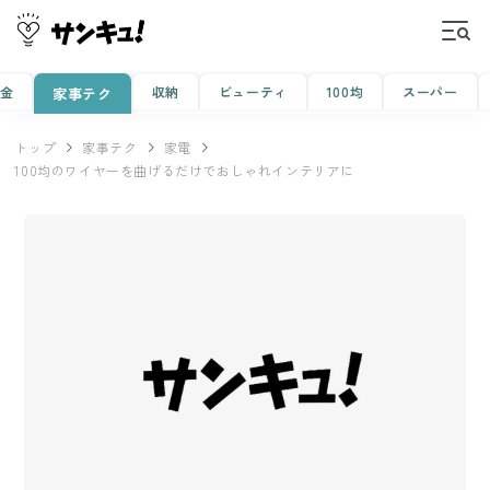
金
収納
ビューティ
100均
スーパー
家事テク
トップ
家事テク
家電
100均のワイヤーを曲げるだけでおしゃれインテリアに