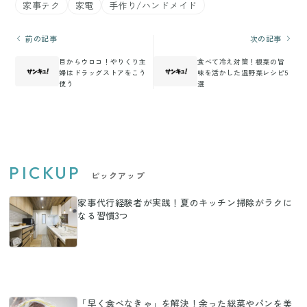
家事テク
家電
手作り/ハンドメイド
前の記事
次の記事
目からウロコ！やりくり主
食べて冷え対策！根菜の旨
婦はドラッグストアをこう
味を活かした温野菜レシピ5
使う
選
PICKUP
ピックアップ
家事代行経験者が実践！夏のキッチン掃除がラクに
なる習慣3つ
「早く食べなきゃ」を解決！余った総菜やパンを美