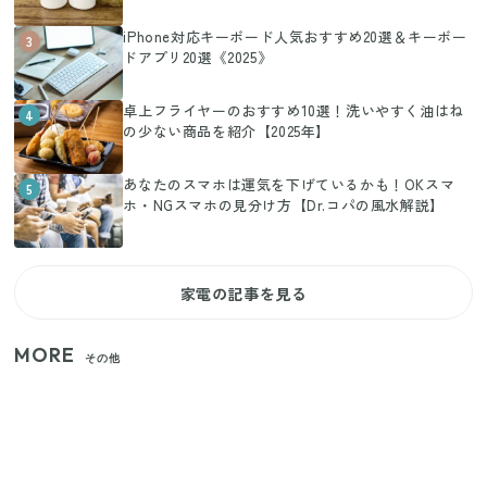
iPhone対応キーボード人気おすすめ20選＆キーボー
3
ドアプリ20選《2025》
卓上フライヤーのおすすめ10選！洗いやすく油はね
4
の少ない商品を紹介【2025年】
あなたのスマホは運気を下げているかも！OKスマ
5
ホ・NGスマホの見分け方【Dr.コパの風水解説】
家電の記事を見る
MORE
その他
家族4人で100ギガ3,200円！ 今なら最大6ヵ月割引
（11/4まで）
【2026年8月4日スタート】ファミマ「45%増量作