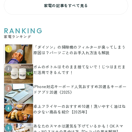
家電の記事をすべて見る
RANKING
家電ランキング
「ダイソン」の掃除機のフィルターが臭ってしまう
1
原因は？パーツごとのお手入れ方法も解説
ガムのボトルはそのまま捨てないで！じつはまだま
2
だ活用できるんです！
iPhone対応キーボード人気おすすめ20選＆キーボー
3
ドアプリ20選《2025》
卓上フライヤーのおすすめ10選！洗いやすく油はね
4
の少ない商品を紹介【2025年】
あなたのスマホは運気を下げているかも！OKスマ
5
ホ・NGスマホの見分け方【Dr.コパの風水解説】