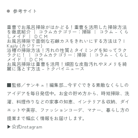
参考サイト
重曹でお風呂掃除がはかどる！重曹を活用した掃除方法
を徹底紹介 ｜ コラムカテゴリー：掃除 ｜ コラム – くら
しメイド ｜ ＤＣＭ
お風呂掃除で面倒な石鹸カスをきれいにする方法は？ |
Kajily (カジリー)
浴槽の掃除方法！汚れの性質とタイミングを知ってラク
ラクに！ ｜ コラムカテゴリー：掃除 ｜ コラム – くらし
メイド ｜ ＤＣＭ
お風呂掃除は重曹を活用！頑固な皮脂汚れやヌメリを綺
麗に落とす方法 – トクバイニュース
■監修／サンキュ！編集部…今すぐできる素敵なくらしの
アイデアを毎日発信中。お金の貯め方から、時短掃除、洗
濯、料理作りなどの家事の知恵、インテリア＆収納、ダイ
エットや美容、ファッションコーデ、マナー、暮らし方の
提案まで幅広く情報をお届けします。
▶公式Instagram