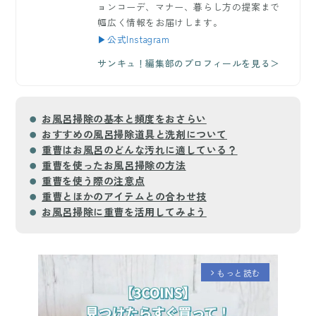
ョンコーデ、マナー、暮らし方の提案まで
幅広く情報をお届けします。
▶公式Instagram
サンキュ！編集部のプロフィールを見る＞
お風呂掃除の基本と頻度をおさらい
おすすめの風呂掃除道具と洗剤について
重曹はお風呂のどんな汚れに適している？
重曹を使ったお風呂掃除の方法
重曹を使う際の注意点
重曹とほかのアイテムとの合わせ技
お風呂掃除に重曹を活用してみよう
もっと読む
arrow_forward_ios