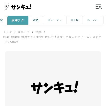
金
収納
ビューティ
100均
スーパー
家事テク
トップ
家事テク
掃除
お風呂掃除に活用できる重曹の使い方！注意点やほかのアイテムとの合わ
せ技も解説