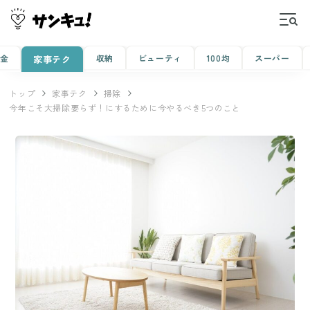
金
収納
ビューティ
100均
スーパー
家事テク
トップ
家事テク
掃除
今年こそ大掃除要らず！にするために今やるべき5つのこと