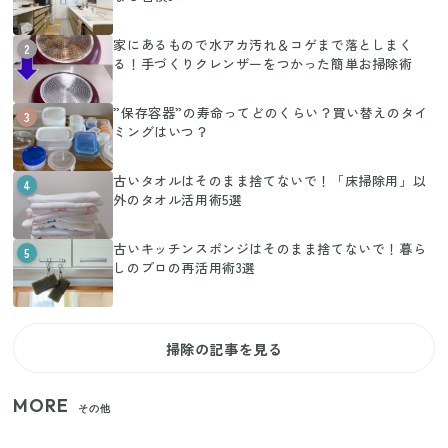
家にあるもので水アカ汚れ＆コゲまで落としまく
2
る！手づくりクレンザーをつかった簡単お掃除術
”保存容器”の寿命ってどのくらい？買い替えのタイ
3
ミングはいつ？
古いタオルはそのまま捨てないで！「床掃除用」以
4
外のタオル活用術5選
古いキッチンスポンジはそのまま捨てないで！暮ら
5
しのプロの再活用術3選
掃除の記事を見る
MORE
その他
【2026年夏】日本橋限定の手土産5選！老舗から新ブ