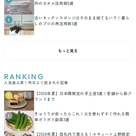
外のタオル活用術5選
古いキッチンスポンジはそのまま捨てないで！暮ら
5
しのプロの再活用術3選
もっと見る
RANKING
人気急上昇！昨日よく読まれた記事
【2026年夏】日本橋限定の手土産5選！老舗から新ブ
1
ランドまで
きゅうりが余ったらこれ！火を使わずすぐ作れる簡
2
単ポリポリ副菜3選
【2026年夏】改札内で買える！エキュート上野限定
3