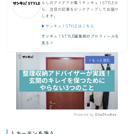
らしのアイデアが集うサンキュ！STYLEか
ら、注目の記事をピックアップしてお届け
します。
▶サンキュ！STYLEはこちら
サンキュ！STYLE編集部のプロフィールを
見る＞
もっと読む
arrow_forward_ios
Powered by 
GliaStudios
Mute
1.カーテンを洗う