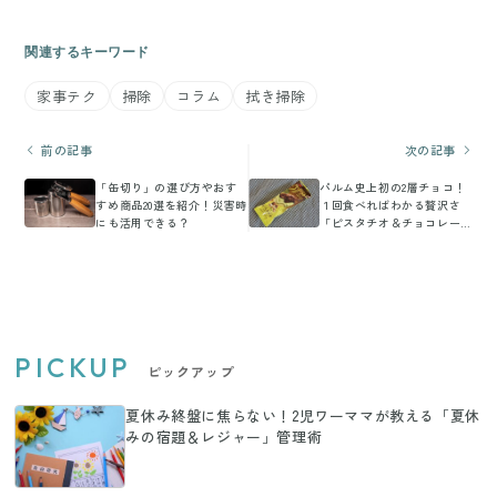
関連するキーワード
家事テク
掃除
コラム
拭き掃除
前の記事
次の記事
「缶切り」の選び方やおす
パルム史上初の2層チョコ！
すめ商品20選を紹介！災害時
１回食べればわかる贅沢さ
にも活用できる？
「ピスタチオ＆チョコレー
ト」
PICKUP
ピックアップ
夏休み終盤に焦らない！2児ワーママが教える「夏休
みの宿題＆レジャー」管理術