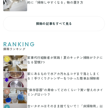
的に「掃除しやすくなる」物の置き方
掃除の記事をすべて見る
RANKING
掃除ランキング
家事代行経験者が実践！夏のキッチン掃除がラクに
1
なる習慣3つ
家にあるもので水アカ汚れ＆コゲまで落としまく
2
る！手づくりクレンザーをつかった簡単お掃除術
”保存容器”の寿命ってどのくらい？買い替えのタイ
3
ミングはいつ？
古いタオルはそのまま捨てないで！「床掃除用」以
4