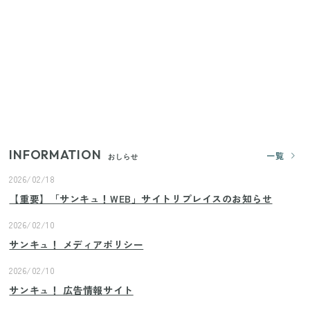
ランドまで
【セリア】「考えた人天才！」使いやすさの工夫が
すごい大人気グッズ
いまが旬の「みょうが」を買ったらやらなきゃ損！
プロが教えるみょうがの1番おいしい食べ方
INFORMATION
一覧
おしらせ
2026/02/18
【重要】「サンキュ！WEB」サイトリプレイスのお知らせ
2026/02/10
サンキュ！ メディアポリシー
2026/02/10
サンキュ！ 広告情報サイト