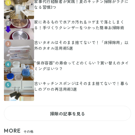
家事代行経験者が実践！夏のキッチン掃除がラクに
1
なる習慣3つ
家にあるもので水アカ汚れ＆コゲまで落としまく
2
る！手づくりクレンザーをつかった簡単お掃除術
古いタオルはそのまま捨てないで！「床掃除用」以
3
外のタオル活用術5選
”保存容器”の寿命ってどのくらい？買い替えのタイ
4
ミングはいつ？
古いキッチンスポンジはそのまま捨てないで！暮ら
5
しのプロの再活用術3選
掃除の記事を見る
MORE
その他