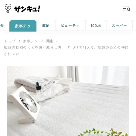
金
収納
ビューティ
100均
スーパー
家事テク
トップ
家事テク
掃除
梅雨の時期のカビを防ぐ暮らし方 ― 片づけで叶える、家族のための快適
な住まい ―