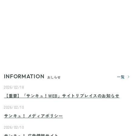
家族4人で100ギガ3,200円！ 今なら最大6ヵ月割引
（11/4まで）
【2026年8月4日スタート】ファミマ「45%増量作
戦」が再び！2週にわたり発売の全13種をレポート
きゅうりが余ったらこれ！火を使わずすぐ作れる簡
単ポリポリ副菜3選
INFORMATION
一覧
おしらせ
2026/02/18
【重要】「サンキュ！WEB」サイトリプレイスのお知らせ
2026/02/10
サンキュ！ メディアポリシー
2026/02/10
サンキュ！ 広告情報サイト