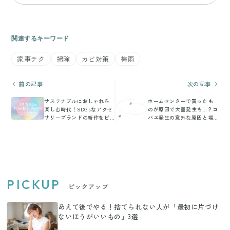
関連するキーワード
家事テク
掃除
カビ対策
梅雨
前の記事
次の記事
サステナブルにおしゃれを
ホームセンターで買ったも
楽しむ時代！SDGsなアクセ
のが原因で大量発生も…？コ
サリーブランドの新作をピ
バエ発生の意外な原因と場
ックアップ！今週の気にな
所を解説
るSDGsニュースをお届け
【39SDGs WeeklyNews】
PICKUP
ピックアップ
あえて後でやる！捨てられない人が「最初に片づけ
ないほうがいいもの」3選