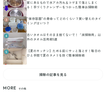
家にあるもので水アカ汚れ＆コゲまで落としまく
2
る！手づくりクレンザーをつかった簡単お掃除術
”保存容器”の寿命ってどのくらい？買い替えのタイ
3
ミングはいつ？
古いタオルはそのまま捨てないで！「床掃除用」以
4
外のタオル活用術5選
【夏のキッチン】ためる前にサッと落とす！毎日の
5
ひと手間で夏のヌメリを防ぐ簡単掃除術
掃除の記事を見る
MORE
その他
【セリア】「考えた人天才！」使いやすさの工夫が
すごい大人気グッズ