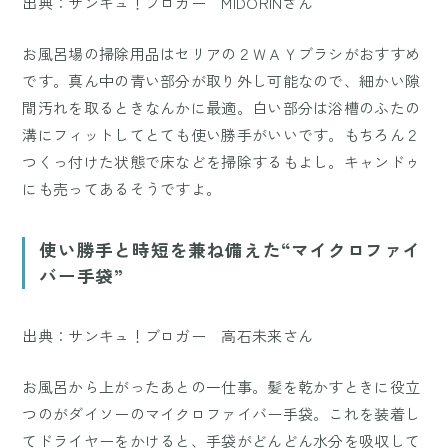
出典：サンキュ！ブロガー MIDORINさん
お風呂場の掃除用品はセリアの２ＷＡＹブラシがおすすめ
です。真ん中の青い部分が取り外し可能なので、細かい隙
間汚れを取るときなんかに最適。白い部分は浴槽のふたの
溝にフィットしてとても使い勝手がいいです。もちろん２
つくっ付けた状態で床などを掃除するもよし。キャンドゥ
にも売ってあるそうですよ。
使い勝手と時短を兼ね備えた“マイクロファイ
バー手袋”
出典：サンキュ！ブロガー 高石未来さん
お風呂から上がったあとの一仕事。髪を乾かすときに役立
つのがダイソーのマイクロファイバー手袋。これを装着し
てドライヤーをかけると、手袋がどんどん水分を吸収して