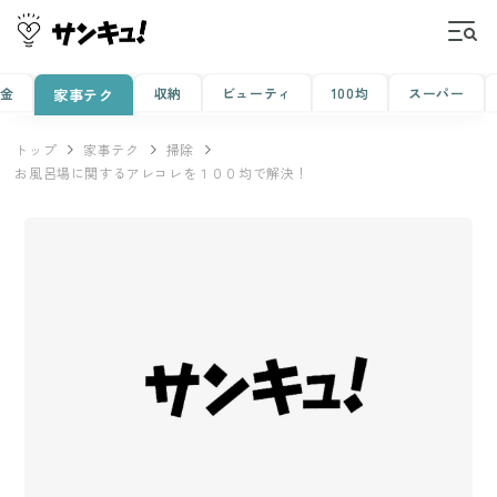
金
収納
ビューティ
100均
スーパー
家事テク
トップ
家事テク
掃除
お風呂場に関するアレコレを１００均で解決！