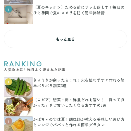
【夏のキッチン】ためる前にサッと落とす！毎日の
5
ひと手間で夏のヌメリを防ぐ簡単掃除術
もっと見る
RANKING
人気急上昇！昨日よく読まれた記事
きゅうりが余ったらこれ！火を使わずすぐ作れる簡
1
単ポリポリ副菜3選
【ロピア】惣菜・肉・鮮魚どれも旨い！「買って良
2
かった」リピ買いしたくなるおすすめ3選
かぼちゃの旬は夏！調理師が教える美味しい選び方
3
とレンジでパパッと作れる簡単グラタン