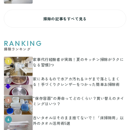
掃除の記事をすべて見る
RANKING
掃除ランキング
家事代行経験者が実践！夏のキッチン掃除がラクに
1
なる習慣3つ
家にあるもので水アカ汚れ＆コゲまで落としまく
2
る！手づくりクレンザーをつかった簡単お掃除術
”保存容器”の寿命ってどのくらい？買い替えのタイ
3
ミングはいつ？
古いタオルはそのまま捨てないで！「床掃除用」以
4
外のタオル活用術5選