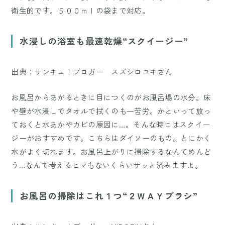
衛生的です。５００ｍｌの袋まで対応。
水浸しの浴室も最速乾燥“スクイージー”
出典：サンキュ！ブロガー スズシロユキさん
お風呂からあがるときに目につくのがお風呂場の水分。床
や壁が水浸しでタオルで拭くのも一苦労。かといって放っ
ておくと水あかやカビの原因に…。そんな時にはスクイー
ジーがおすすめです。こちらはダイソーのもの。とにかく
水がよく切れます。お風呂上がりに掃除するなんてめんど
う…なんて考えるヒマもないくらいサッと済みますよ。
お風呂の掃除はこれ１つ“２ＷＡＹブラシ”