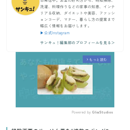
日発信中。お金の貯め方から、時短掃除、
洗濯、料理作りなどの家事の知恵、インテ
リア＆収納、ダイエットや美容、ファッシ
ョンコーデ、マナー、暮らし方の提案まで
幅広く情報をお届けします。
▶公式Instagram
サンキュ！編集部のプロフィールを見る＞
もっと読む
arrow_forward_ios
Powered by 
GliaStudios
Mute