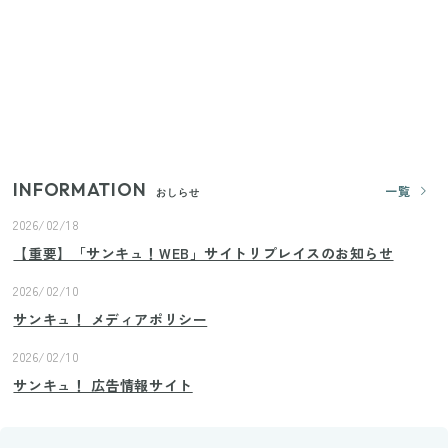
いまが旬の「みょうが」を買ったらやらなきゃ損！
プロが教えるみょうがの1番おいしい食べ方
【2026年夏】日本橋限定の手土産5選！老舗から新ブ
ランドまで
INFORMATION
一覧
おしらせ
2026/02/18
【重要】「サンキュ！WEB」サイトリプレイスのお知らせ
2026/02/10
サンキュ！ メディアポリシー
2026/02/10
サンキュ！ 広告情報サイト