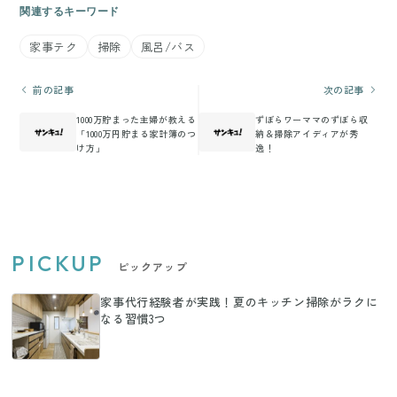
関連するキーワード
家事テク
掃除
風呂/バス
前の記事
次の記事
1000万貯まった主婦が教える
ずぼらワーママのずぼら収
「1000万円貯まる家計簿のつ
納＆掃除アイディアが秀
け方」
逸！
PICKUP
ピックアップ
家事代行経験者が実践！夏のキッチン掃除がラクに
なる習慣3つ