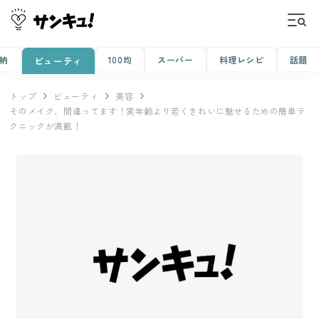
納
100均
スーパー
料理レシピ
話題
ビューティ
トップ
ビューティ
美容
そのメイク、間違ってます！実年齢より若くきれいに魅せるための簡単テ
クニックが満載！