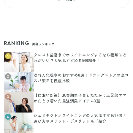
RANKING
美容ランキング
クレスト歯磨きでホワイトニングするなら種類はど
1
れがいい？人気おすすめを5個紹介！
収れん化粧水のおすすめ8選！ドラッグストアの良コ
2
スパ製品を徹底比較
【におい対策】思春期男子臭とたたかう三兄弟ママ
3
がたどり着いた最強消臭アイテム3選
シュミテクトホワイトニングの人気おすすめ12選！
4
選び方やメリット・デメリットもご紹介