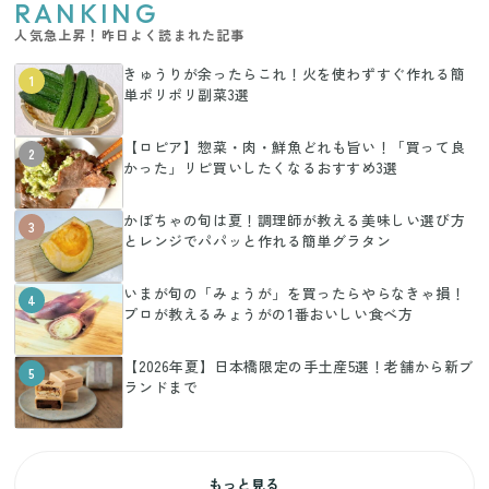
RANKING
人気急上昇！昨日よく読まれた記事
きゅうりが余ったらこれ！火を使わずすぐ作れる簡
1
単ポリポリ副菜3選
【ロピア】惣菜・肉・鮮魚どれも旨い！「買って良
2
かった」リピ買いしたくなるおすすめ3選
かぼちゃの旬は夏！調理師が教える美味しい選び方
3
とレンジでパパッと作れる簡単グラタン
いまが旬の「みょうが」を買ったらやらなきゃ損！
4
プロが教えるみょうがの1番おいしい食べ方
【2026年夏】日本橋限定の手土産5選！老舗から新ブ
5
ランドまで
もっと見る