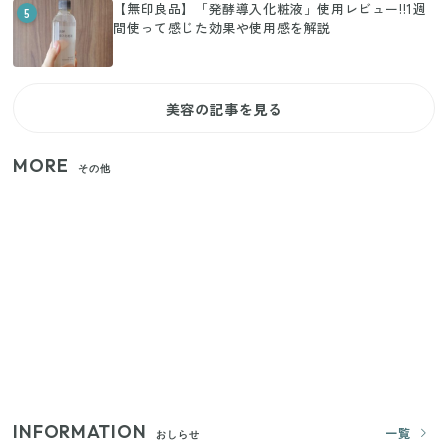
【無印良品】「発酵導入化粧液」使用レビュー!!1週
5
間使って感じた効果や使用感を解説
美容の記事を見る
MORE
その他
【セリア】「考えた人天才！」使いやすさの工夫が
すごい大人気グッズ
いまが旬の「みょうが」を買ったらやらなきゃ損！
プロが教えるみょうがの1番おいしい食べ方
【2026年夏】日本橋限定の手土産5選！老舗から新ブ
ランドまで
INFORMATION
一覧
おしらせ