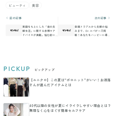
ビューティ
美容
前の記事
次の記事
実録をもとにした「夜の夫
金銭トラブルから夫婦の悩
婦生活」に関する赤裸々ア
みまで、Dr.コパが一刀両
ドバイスが満載。悩む前に
断！あなたをハッピーに導
クリック！
きます。
PICKUP
ピックアップ
【ユニクロ】この夏は“ポロニット”がいい！お洒落
さんが選んだアイテムとは
40代以降の女性が夏にイライラしやすい理由とは？
無理なく心をほぐす簡単セルフケア