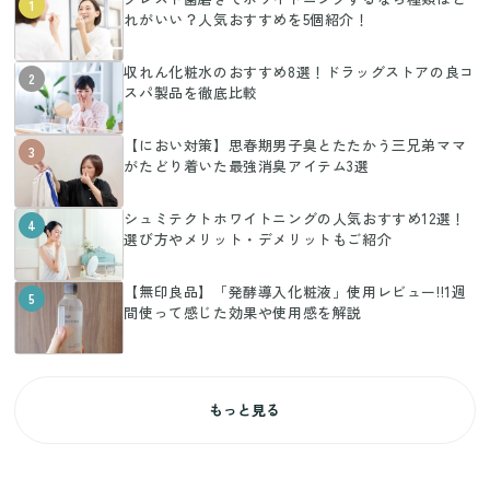
1
れがいい？人気おすすめを5個紹介！
収れん化粧水のおすすめ8選！ドラッグストアの良コ
2
スパ製品を徹底比較
【におい対策】思春期男子臭とたたかう三兄弟ママ
3
がたどり着いた最強消臭アイテム3選
シュミテクトホワイトニングの人気おすすめ12選！
4
選び方やメリット・デメリットもご紹介
【無印良品】「発酵導入化粧液」使用レビュー!!1週
5
間使って感じた効果や使用感を解説
もっと見る