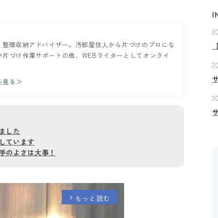
I
2
ー。整理収納アドバイザー。汚部屋住人から片づけのプロにな
や片づけ作業サポートの他、WEBライターとしてオンライ
2
。
を見る＞
2
ました
しています
手のよさは大事！
もっと読む
arrow_forward_ios