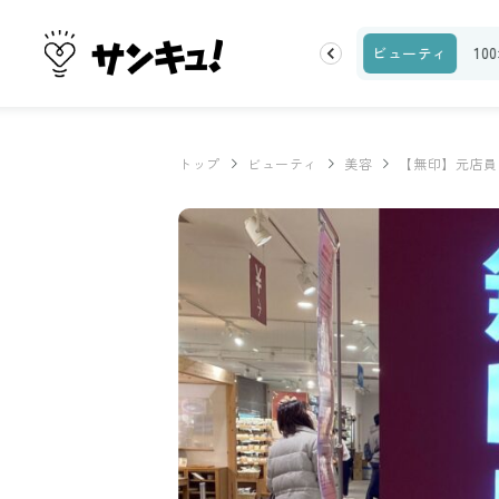
ランキング
お金
家事テク
収納・片付け
ビューティ
10
トップ
ビューティ
美容
【無印】元店員