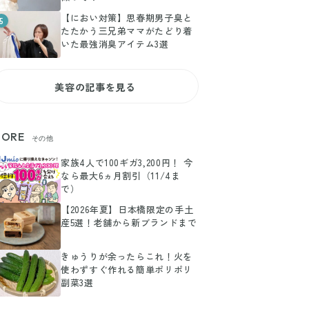
【におい対策】思春期男子臭と
5
たたかう三兄弟ママがたどり着
いた最強消臭アイテム3選
美容の記事を見る
ORE
その他
家族4人で100ギガ3,200円！ 今
なら最大6ヵ月割引（11/4ま
で）
【2026年夏】日本橋限定の手土
産5選！老舗から新ブランドまで
きゅうりが余ったらこれ！火を
使わずすぐ作れる簡単ポリポリ
副菜3選