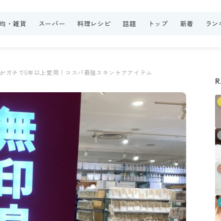
0均・雑貨
スーパー
料理レシピ
話題
トップ
新着
ラン
がガチで5年以上愛用！コスパ最強スキンケアアイテム
R