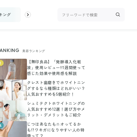
キング
お金
家事テク
収納・片付け
ビューティ
100均・
ANKING
美容ランキング
【無印良品】「発酵導入化粧
1
液」使用レビュー!!1週間使って
感じた効果や使用感を解説
クレスト歯磨きでホワイトニン
2
グするなら種類はどれがいい？
人気おすすめを5個紹介！
シュミテクトホワイトニングの
3
人気おすすめ12選！選び方やメ
リット・デメリットもご紹介
じつはあなたもニオってるか
4
も!?ワキガになりやすい人の特
徴って？