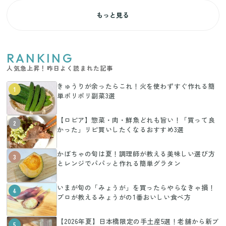
もっと見る
RANKING
人気急上昇！昨日よく読まれた記事
きゅうりが余ったらこれ！火を使わずすぐ作れる簡
1
単ポリポリ副菜3選
【ロピア】惣菜・肉・鮮魚どれも旨い！「買って良
2
かった」リピ買いしたくなるおすすめ3選
かぼちゃの旬は夏！調理師が教える美味しい選び方
3
とレンジでパパッと作れる簡単グラタン
いまが旬の「みょうが」を買ったらやらなきゃ損！
4
プロが教えるみょうがの1番おいしい食べ方
【2026年夏】日本橋限定の手土産5選！老舗から新ブ
5