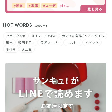
HOT WORDS
人気ワード
セリア/Seria
ダイソー/DAISO
男の子の髪型/ヘアスタイル
風水
韓国ドラマ
業務スーパー
コストコ
イベント
夏休み
お土産