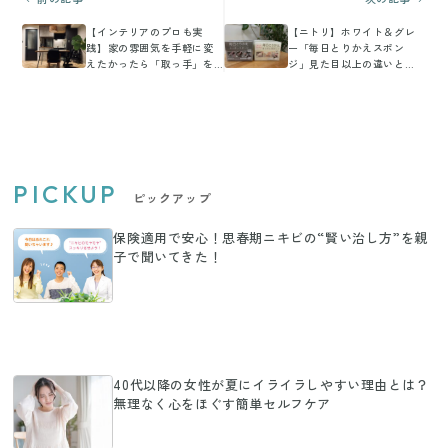
【インテリアのプロも実
【ニトリ】ホワイト＆グレ
践】家の雰囲気を手軽に変
ー「毎日とりかえスポン
えたかったら「取っ手」を
ジ」見た目以上の違いと
変えてみて！
は？
PICKUP
ピックアップ
保険適用で安心！思春期ニキビの“賢い治し方”を親
子で聞いてきた！
40代以降の女性が夏にイライラしやすい理由とは？
無理なく心をほぐす簡単セルフケア