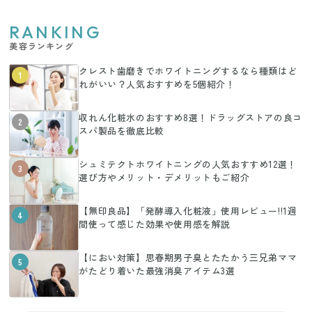
RANKING
美容ランキング
クレスト歯磨きでホワイトニングするなら種類はど
1
れがいい？人気おすすめを5個紹介！
収れん化粧水のおすすめ8選！ドラッグストアの良コ
2
スパ製品を徹底比較
シュミテクトホワイトニングの人気おすすめ12選！
3
選び方やメリット・デメリットもご紹介
【無印良品】「発酵導入化粧液」使用レビュー!!1週
4
間使って感じた効果や使用感を解説
【におい対策】思春期男子臭とたたかう三兄弟ママ
5
がたどり着いた最強消臭アイテム3選