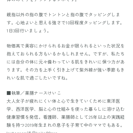
親指以外の指の腹でトントンと指の腹でタッピングしま
す。心地よいと思える強さで10回程度タッピングします。
1日3回行いましょう。
物価高で美容にかけられるお金が限られるといった状況を
抱えておられる方もいるかもしれません。ですが、私たち
には自分の体に元々備わっている肌をきれいに保つ力があ
ります。その力を上手く引き上げて紫外線が強い季節もき
れいな肌で過ごしたいですね。
■執筆／薬膳ナースけいこ
大人女子が疲れにくい体と心で生きていくために東洋医
学、西洋医学、脳と心の仕組みを使った暮らしに溶け込む
健康習慣を発信。看護師、薬膳師として25年以上の実践経
験を持つ2019年生まれの息子を子育て中のママでもある。
Instagramは＠keiko89zen