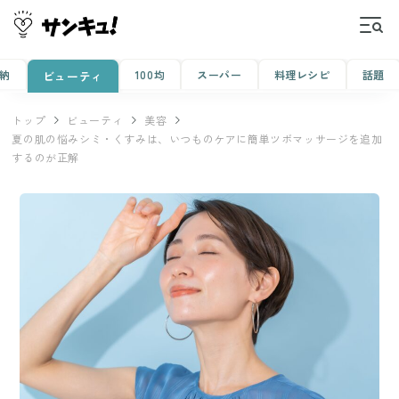
納
100均
スーパー
料理レシピ
話題
ビューティ
トップ
ビューティ
美容
夏の肌の悩みシミ・くすみは、いつものケアに簡単ツボマッサージを追加
するのが正解