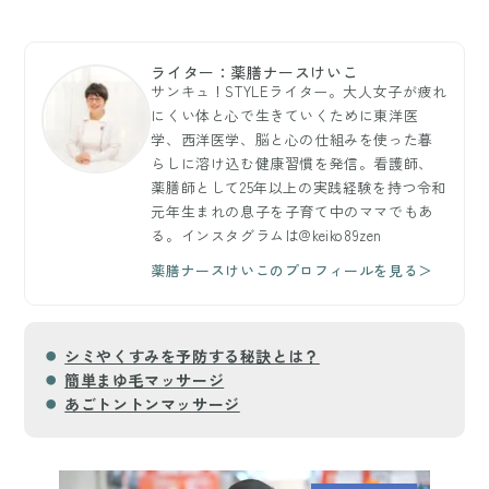
ライター：薬膳ナースけいこ
サンキュ！STYLEライター。大人女子が疲れ
にくい体と心で生きていくために東洋医
学、西洋医学、脳と心の仕組みを使った暮
らしに溶け込む健康習慣を発信。看護師、
薬膳師として25年以上の実践経験を持つ令和
元年生まれの息子を子育て中のママでもあ
る。インスタグラムは@keiko89zen
薬膳ナースけいこのプロフィールを見る＞
シミやくすみを予防する秘訣とは？
簡単まゆ毛マッサージ
あごトントンマッサージ