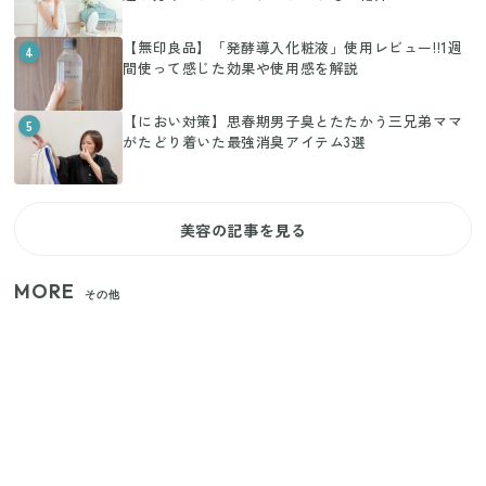
【無印良品】「発酵導入化粧液」使用レビュー!!1週
4
間使って感じた効果や使用感を解説
【におい対策】思春期男子臭とたたかう三兄弟ママ
5
がたどり着いた最強消臭アイテム3選
美容の記事を見る
MORE
その他
【セリア】「考えた人天才！」使いやすさの工夫が
すごい大人気グッズ
【2026年夏】日本橋限定の手土産5選！老舗から新ブ
ランドまで
いまが旬の「みょうが」を買ったらやらなきゃ損！