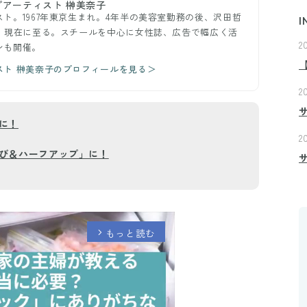
アーティスト 榊美奈子
ト。1967年東京生まれ。4年半の美容室勤務の後、沢田哲
I
し、現在に至る。スチールを中心に女性誌、広告で幅広く活
2
ンも開催。
スト 榊美奈子のプロフィールを見る＞
2
に！
2
び＆ハーフアップ」に！
もっと読む
arrow_forward_ios