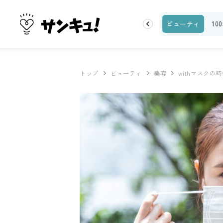
ランキング
お金
家事テク
収納・片付け
ビューティ
10
トップ
ビューティ
美容
withマスク