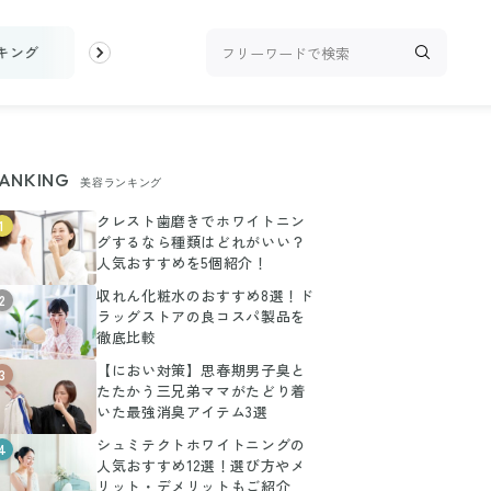
キング
お金
家事テク
収納・片付け
ビューティ
100均・
ANKING
美容ランキング
クレスト歯磨きでホワイトニン
1
グするなら種類はどれがいい？
人気おすすめを5個紹介！
収れん化粧水のおすすめ8選！ド
2
ラッグストアの良コスパ製品を
徹底比較
【におい対策】思春期男子臭と
3
たたかう三兄弟ママがたどり着
いた最強消臭アイテム3選
シュミテクトホワイトニングの
4
人気おすすめ12選！選び方やメ
リット・デメリットもご紹介