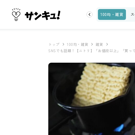
お金
家事テク
収納・片付け
ビューティ
100均・雑貨
ス
トップ
100均・雑貨
雑貨
SNSでも話題！【ニトリ】「お値段以上」「買っ