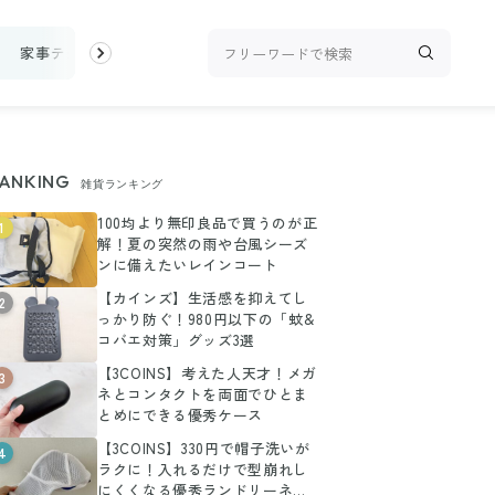
家事テク
収納・片付け
ビューティ
100均・雑貨
スーパー
ANKING
雑貨ランキング
100均より無印良品で買うのが正
1
解！夏の突然の雨や台風シーズ
ンに備えたいレインコート
【カインズ】生活感を抑えてし
2
っかり防ぐ！980円以下の「蚊&
コバエ対策」グッズ3選
【3COINS】考えた人天才！メガ
3
ネとコンタクトを両面でひとま
とめにできる優秀ケース
【3COINS】330円で帽子洗いが
4
ラクに！入れるだけで型崩れし
にくくなる優秀ランドリーネッ