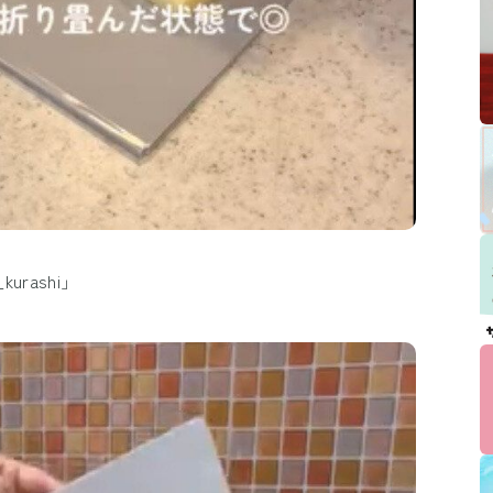
urashi」