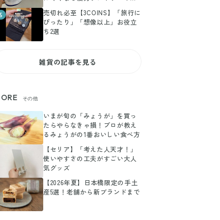
ト
売切れ必至【3COINS】「旅行に
5
ぴったり」「想像以上」お役立
ち2選
雑貨の記事を見る
ORE
その他
いまが旬の「みょうが」を買っ
たらやらなきゃ損！プロが教え
るみょうがの1番おいしい食べ方
【セリア】「考えた人天才！」
使いやすさの工夫がすごい大人
気グッズ
【2026年夏】日本橋限定の手土
産5選！老舗から新ブランドまで