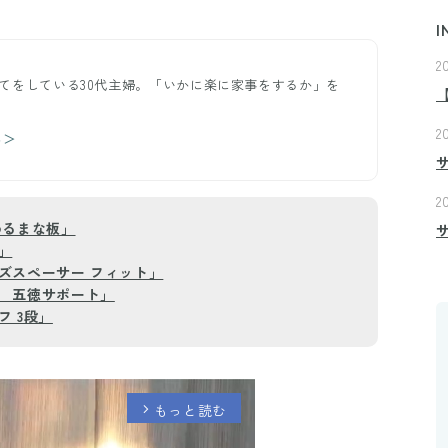
I
2
てをしている30代主婦。「いかに楽に家事をするか」を
2
る＞
2
めるまな板」
」
ズスペーサー フィット」
 五徳サポート」
 3段」
もっと読む
arrow_forward_ios