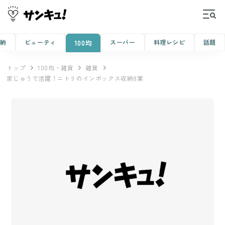
収納
ビューティ
スーパー
料理レシピ
話題
100均
トップ
100均・雑貨
雑貨
家じゅうで活躍！ニトリのインボックス収納8案