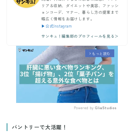
リア＆収納、ダイエットや美容、ファッシ
ョンコーデ、マナー、暮らし方の提案まで
幅広く情報をお届けします。
▶公式Instagram
サンキュ！編集部のプロフィールを見る＞
もっと読む
arrow_forward_ios
Powered by 
GliaStudios
Mute
パントリーで大活躍！