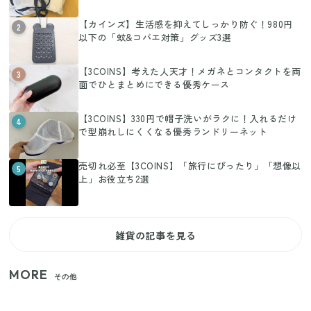
【カインズ】生活感を抑えてしっかり防ぐ！980円
2
以下の「蚊&コバエ対策」グッズ3選
【3COINS】考えた人天才！メガネとコンタクトを両
3
面でひとまとめにできる優秀ケース
【3COINS】330円で帽子洗いがラクに！入れるだけ
4
で型崩れしにくくなる優秀ランドリーネット
売切れ必至【3COINS】「旅行にぴったり」「想像以
5
上」お役立ち2選
雑貨の記事を見る
MORE
その他
【セリア】「考えた人天才！」使いやすさの工夫が