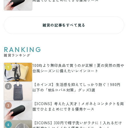
雑貨の記事をすべて見る
RANKING
雑貨ランキング
100均より無印良品で買うのが正解！夏の突然の雨や
1
台風シーズンに備えたいレインコート
【カインズ】生活感を抑えてしっかり防ぐ！980円
2
以下の「蚊&コバエ対策」グッズ3選
【3COINS】考えた人天才！メガネとコンタクトを両
3
面でひとまとめにできる優秀ケース
【3COINS】330円で帽子洗いがラクに！入れるだけ
4