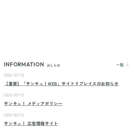
すごい大人気グッズ
いまが旬の「みょうが」を買ったらやらなきゃ損！
プロが教えるみょうがの1番おいしい食べ方
【2026年夏】日本橋限定の手土産5選！老舗から新ブ
ランドまで
INFORMATION
一覧
おしらせ
2026/02/18
【重要】「サンキュ！WEB」サイトリプレイスのお知らせ
2026/02/10
サンキュ！ メディアポリシー
2026/02/10
サンキュ！ 広告情報サイト