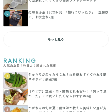
で型崩れしにくくなる優秀ランドリーネット
売切れ必至【3COINS】「旅行にぴったり」「想像以
5
上」お役立ち2選
もっと見る
RANKING
人気急上昇！昨日よく読まれた記事
きゅうりが余ったらこれ！火を使わずすぐ作れる簡
1
単ポリポリ副菜3選
【ロピア】惣菜・肉・鮮魚どれも旨い！「買って良
2
かった」リピ買いしたくなるおすすめ3選
かぼちゃの旬は夏！調理師が教える美味しい選び方
3