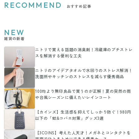
RECOMMEND
おすすめ記事
NEW
雑貨の新着
ニトリで買える話題の消臭剤！冷蔵庫のプチストレ
スを解消する便利な工夫
ニトリのアイデアタオルで水回りのストレス解消！
洗面所やキッチンのストレスを減らす優秀商品
100均より無印良品で買うのが正解！夏の突然の雨
や台風シーズンに備えたいレインコート
【カインズ】生活感を抑えてしっかり防ぐ！980円
以下の「蚊&コバエ対策」グッズ3選
【3COINS】考えた人天才！メガネとコンタクトを
両面でひとまとめにできる優秀ケース