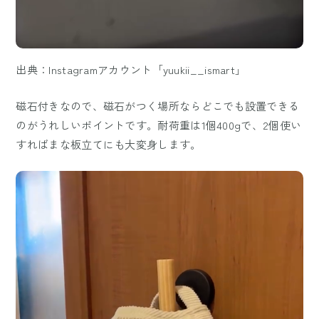
出典：Instagramアカウント「yuukii__ismart」
磁石付きなので、磁石がつく場所ならどこでも設置できる
のがうれしいポイントです。耐荷重は1個400gで、2個使い
すればまな板立てにも大変身します。