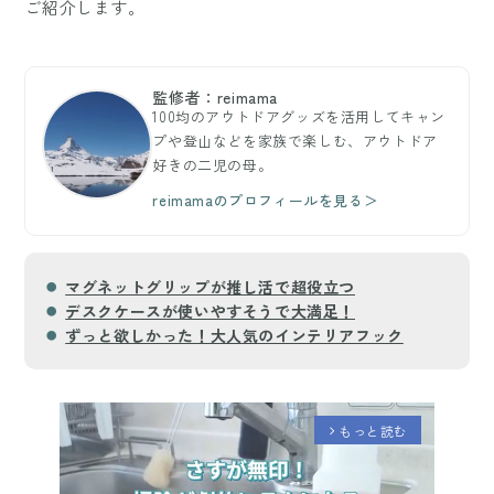
ご紹介します。
監修者：reimama
100均のアウトドアグッズを活用してキャン
プや登山などを家族で楽しむ、アウトドア
好きの二児の母。
reimamaのプロフィールを見る＞
マグネットグリップが推し活で超役立つ
デスクケースが使いやすそうで大満足！
ずっと欲しかった！大人気のインテリアフック
もっと読む
arrow_forward_ios