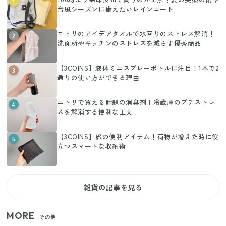
1
台風シーズンに備えたいレインコート
ニトリのアイデアタオルで水回りのストレス解消！
2
洗面所やキッチンのストレスを減らす優秀商品
【3COINS】液体ミニスプレーボトルに注目！1本で2
3
通りの使い方ができる理由
ニトリで買える話題の消臭剤！冷蔵庫のプチストレ
4
スを解消する便利な工夫
【3COINS】旅の便利アイテム！荷物が増えた時に役
5
立つスマートな収納術
雑貨の記事を見る
MORE
その他