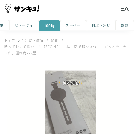
収納
ビューティ
スーパー
料理レシピ
話題
100均
トップ
100均・雑貨
雑貨
持っておいて損なし！【3COINS】「推し活で超役立つ」「ずっと欲しか
った」話題商品3選