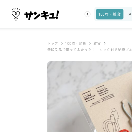
お金
家事テク
収納・片付け
ビューティ
100均・雑貨
ス
トップ
100均・雑貨
雑貨
無印良品で買ってよかった！「ロック付き結束ゴム