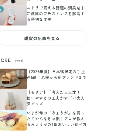
ニトリで買える話題の消臭剤！
5
冷蔵庫のプチストレスを解消す
る便利な工夫
雑貨の記事を見る
ORE
その他
【2026年夏】日本橋限定の手土
産5選！老舗から新ブランドまで
【セリア】「考えた人天才！」
使いやすさの工夫がすごい大人
気グッズ
いまが旬の「みょうが」を買っ
たらやらなきゃ損！プロが教え
るみょうがの1番おいしい食べ方