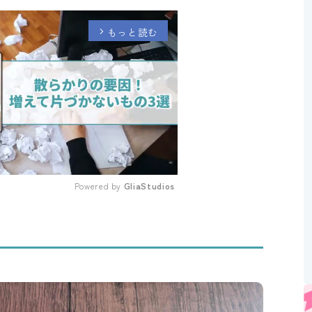
もっと読む
arrow_forward_ios
Powered by 
GliaStudios
Mute