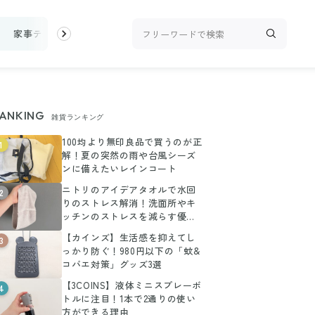
家事テク
収納・片付け
ビューティ
100均・雑貨
スーパ
ANKING
雑貨ランキング
100均より無印良品で買うのが正
1
解！夏の突然の雨や台風シーズ
ンに備えたいレインコート
ニトリのアイデアタオルで水回
2
りのストレス解消！洗面所やキ
ッチンのストレスを減らす優秀
商品
【カインズ】生活感を抑えてし
3
っかり防ぐ！980円以下の「蚊&
コバエ対策」グッズ3選
【3COINS】液体ミニスプレーボ
4
トルに注目！1本で2通りの使い
方ができる理由