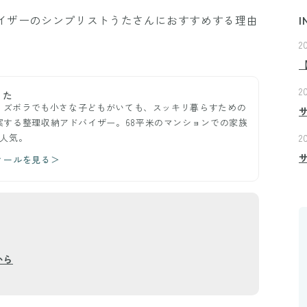
バイザーのシンプリストうたさんにおすすめする理由
I
2
2
うた
ー。ズボラでも小さな子どもがいても、スッキリ暮らすための
案する整理収納アドバイザー。68平米のマンションでの家族
が人気。
2
ィールを見る＞
から