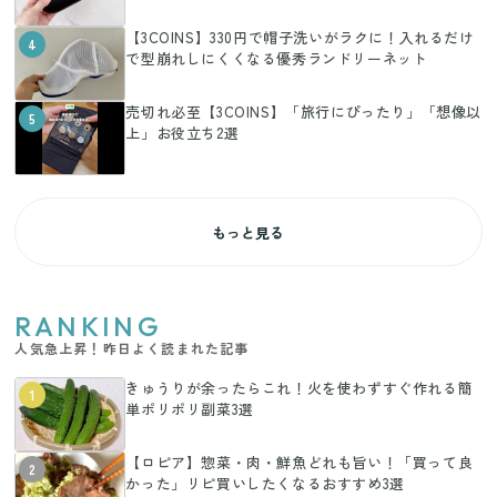
【3COINS】330円で帽子洗いがラクに！入れるだけ
4
で型崩れしにくくなる優秀ランドリーネット
売切れ必至【3COINS】「旅行にぴったり」「想像以
5
上」お役立ち2選
もっと見る
RANKING
人気急上昇！昨日よく読まれた記事
きゅうりが余ったらこれ！火を使わずすぐ作れる簡
1
単ポリポリ副菜3選
【ロピア】惣菜・肉・鮮魚どれも旨い！「買って良
2
かった」リピ買いしたくなるおすすめ3選