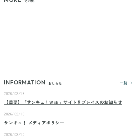
その他
【セリア】「考えた人天才！」使いやすさの工夫が
すごい大人気グッズ
【2026年夏】日本橋限定の手土産5選！老舗から新ブ
ランドまで
いまが旬の「みょうが」を買ったらやらなきゃ損！
プロが教えるみょうがの1番おいしい食べ方
INFORMATION
一覧
おしらせ
2026/02/18
【重要】「サンキュ！WEB」サイトリプレイスのお知らせ
2026/02/10
サンキュ！ メディアポリシー
2026/02/10