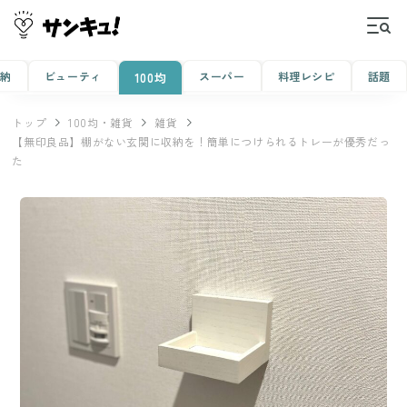
収納
ビューティ
スーパー
料理レシピ
話題
100均
トップ
100均・雑貨
雑貨
【無印良品】棚がない玄関に収納を！簡単につけられるトレーが優秀だっ
た