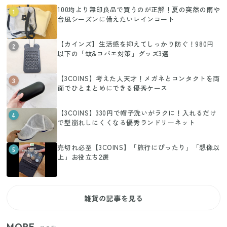
100均より無印良品で買うのが正解！夏の突然の雨や
1
台風シーズンに備えたいレインコート
【カインズ】生活感を抑えてしっかり防ぐ！980円
2
以下の「蚊&コバエ対策」グッズ3選
【3COINS】考えた人天才！メガネとコンタクトを両
3
面でひとまとめにできる優秀ケース
【3COINS】330円で帽子洗いがラクに！入れるだけ
4
で型崩れしにくくなる優秀ランドリーネット
売切れ必至【3COINS】「旅行にぴったり」「想像以
5
上」お役立ち2選
雑貨の記事を見る
MORE