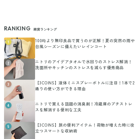
RANKING
雑貨ランキング
100均より無印良品で買うのが正解！夏の突然の雨や
1
台風シーズンに備えたいレインコート
ニトリのアイデアタオルで水回りのストレス解消！
2
洗面所やキッチンのストレスを減らす優秀商品
【3COINS】液体ミニスプレーボトルに注目！1本で2
3
通りの使い方ができる理由
ニトリで買える話題の消臭剤！冷蔵庫のプチストレ
4
スを解消する便利な工夫
【3COINS】旅の便利アイテム！荷物が増えた時に役
5
立つスマートな収納術