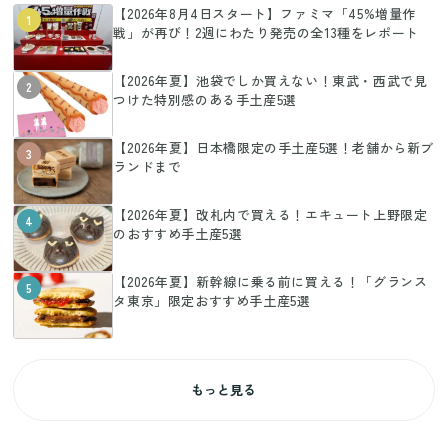
【2026年8月4日スタート】ファミマ「45%増量作
1
戦」が再び！2週にわたり発売の全13種をレポート
【2026年夏】池袋でしか買えない！東武・西武で見
2
つけた特別感のある手土産5選
【2026年夏】日本橋限定の手土産5選！老舗から新ブ
3
ランドまで
【2026年夏】改札内で買える！エキュート上野限定
4
のおすすめ手土産5選
【2026年夏】新幹線に乗る前に買える！「グランス
5
タ東京」限定おすすめ手土産5選
もっと見る