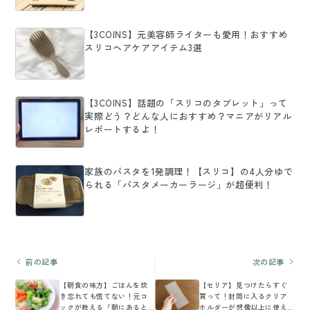
【3COINS】元美容師ライターも愛用！おすすめ
スリコヘアケアアイテム3選
【3COINS】話題の「スリコのタブレット」って
実際どう？どんな人におすすめ？マニアがリアル
レポートするよ！
家族のパスタを1発調理！【スリコ】の4人分ゆで
られる「パスタメーカーラージ」が超便利！
前の記事
次の記事
【朝食の味方】ごはんを炊
【セリア】見つけたらすぐ
き忘れても慌てない！元コ
買って！封筒に入るクリア
ックが教える「朝にあると
ホルダーが想像以上に使え