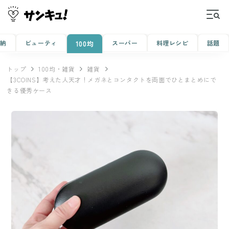
収納
ビューティ
スーパー
料理レシピ
話題
100均
トップ
100均・雑貨
雑貨
【3COINS】考えた人天才！メガネとコンタクトを両面でひとまとめにで
きる優秀ケース