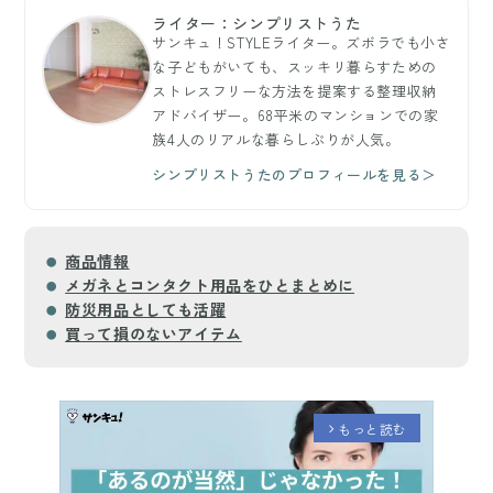
ライター：シンプリストうた
サンキュ！STYLEライター。ズボラでも小さ
な子どもがいても、スッキリ暮らすための
ストレスフリーな方法を提案する整理収納
アドバイザー。68平米のマンションでの家
族4人のリアルな暮らしぶりが人気。
シンプリストうたのプロフィールを見る＞
商品情報
メガネとコンタクト用品をひとまとめに
防災用品としても活躍
買って損のないアイテム
もっと読む
arrow_forward_ios