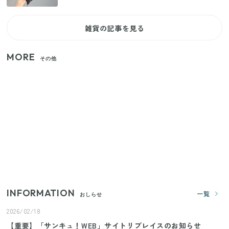
雑貨の記事を見る
MORE
その他
家族4人で100ギガ3,200円！ 今なら最大6ヵ月割引
（11/4まで）
【2026年夏】日本橋限定の手土産5選！老舗から新ブ
ランドまで
【セリア】「考えた人天才！」使いやすさの工夫が
すごい大人気グッズ
INFORMATION
一覧
おしらせ
2026/02/18
【重要】「サンキュ！WEB」サイトリプレイスのお知らせ