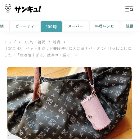
収納
ビューティ
スーパー
料理レシピ
話題
100均
トップ
100均・雑貨
雑貨
【3COINS】ペット用だけど普段使いに大活躍！バッグに付けっぱなしに
したい「お洒落すぎる」携帯ゴミ袋ケース