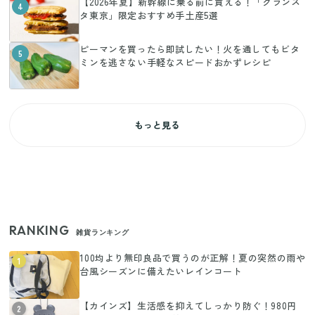
【2026年夏】新幹線に乗る前に買える！「グランス
4
タ東京」限定おすすめ手土産5選
ピーマンを買ったら即試したい！火を通してもビタ
5
ミンを逃さない手軽なスピードおかずレシピ
もっと見る
RANKING
雑貨ランキング
100均より無印良品で買うのが正解！夏の突然の雨や
1
台風シーズンに備えたいレインコート
【カインズ】生活感を抑えてしっかり防ぐ！980円
2