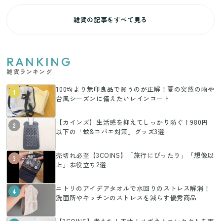
雑貨の記事をすべて見る
RANKING
雑貨ランキング
100均より無印良品で買うのが正解！夏の突然の雨や
1
台風シーズンに備えたいレインコート
【カインズ】生活感を抑えてしっかり防ぐ！980円
2
以下の「蚊&コバエ対策」グッズ3選
売切れ必至【3COINS】「旅行にぴったり」「想像以
3
上」お役立ち2選
ニトリのアイデアタオルで水回りのストレス解消！
4
洗面所やキッチンのストレスを減らす優秀商品