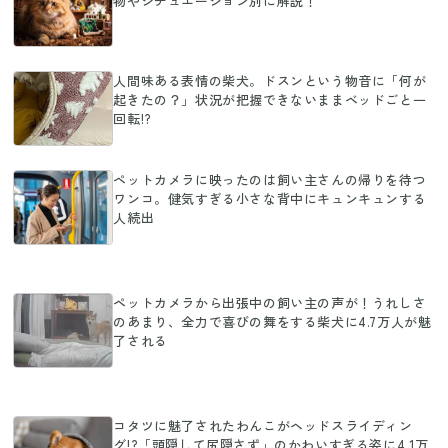
物やシチュエーション別に解説！
人間味ある表情の柴犬。ドスンという物音に「何が
起きたの？」状況が把握できないままベッドごと一
回転!?
ペットカメラに映ったのは飼い主さんの帰りを待つ
ワンコ。健気すぎる小さな背中にキュンキュンする
人続出
ペットカメラから出張中の飼い主の声が！うれしさ
のあまり、全力で喜びの舞をする柴犬に4.7万人が魅
了される
コタツに魅了されたわんこがヘッドスライディン
グ!?「頭隠して尻隠さず」のかわいすぎる姿に4.1万