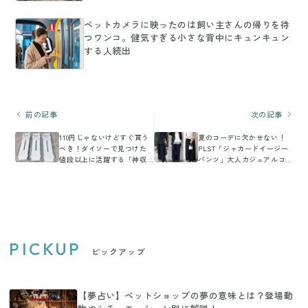
ペットカメラに映ったのは飼い主さんの帰りを待
つワンコ。健気すぎる小さな背中にキュンキュン
する人続出
前の記事
次の記事
110円じゃないけどすぐ買う
夏のコーデに欠かせない！
べき！ダイソーで見つけた
PLST「ジャカードイージー
値段以上に活躍する「神収
パンツ」大人カジュアルコ
納アイテム」
ーデまとめ
PICKUP
ピックアップ
【夢占い】ペットショップの夢の意味とは？登場動