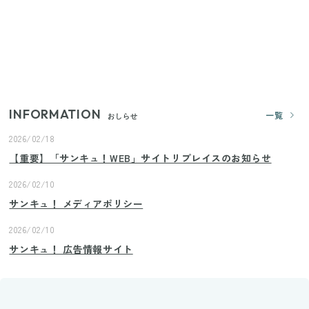
【セリア】「考えた人天才！」使いやすさの工夫が
すごい大人気グッズ
いまが旬の「みょうが」を買ったらやらなきゃ損！
プロが教えるみょうがの1番おいしい食べ方
INFORMATION
一覧
おしらせ
2026/02/18
【重要】「サンキュ！WEB」サイトリプレイスのお知らせ
2026/02/10
サンキュ！ メディアポリシー
2026/02/10
サンキュ！ 広告情報サイト