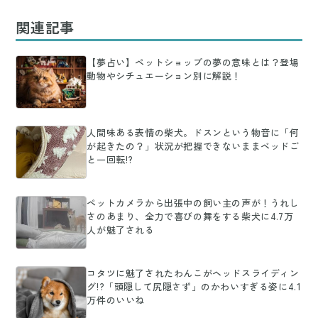
関連記事
【夢占い】ペットショップの夢の意味とは？登場
動物やシチュエーション別に解説！
人間味ある表情の柴犬。ドスンという物音に「何
が起きたの？」状況が把握できないままベッドご
と一回転!?
ペットカメラから出張中の飼い主の声が！うれし
さのあまり、全力で喜びの舞をする柴犬に4.7万
人が魅了される
コタツに魅了されたわんこがヘッドスライディン
グ!?「頭隠して尻隠さず」のかわいすぎる姿に4.1
万件のいいね