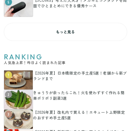
【3COINS】考えた人天才！メガネとコンタクトを両
5
面でひとまとめにできる優秀ケース
もっと見る
RANKING
人気急上昇！昨日よく読まれた記事
【2026年夏】日本橋限定の手土産5選！老舗から新ブ
1
ランドまで
きゅうりが余ったらこれ！火を使わずすぐ作れる簡
2
単ポリポリ副菜3選
【2026年夏】改札内で買える！エキュート上野限定
3
のおすすめ手土産5選