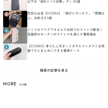
以下の「蚊&コバエ対策」グッズ3選
売切れ必至【3COINS】「旅行にぴったり」「想像以
3
上」お役立ち2選
ニトリのアイデアタオルで水回りのストレス解消！
4
洗面所やキッチンのストレスを減らす優秀商品
【3COINS】考えた人天才！メガネとコンタクトを両
5
面でひとまとめにできる優秀ケース
雑貨の記事を見る
MORE
その他
【2026年夏】日本橋限定の手土産5選！老舗から新ブ
ランドまで