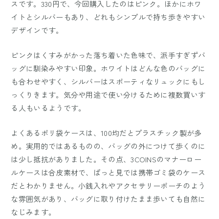
スです。330円で、今回購入したのはピンク。ほかにホワ
イトとシルバーもあり、どれもシンプルで持ち歩きやすい
デザインです。
ピンクはくすみがかった落ち着いた色味で、派手すぎずバ
ッグに馴染みやすい印象。ホワイトはどんな色のバッグに
も合わせやすく、シルバーはスポーティなリュックにもし
っくりきます。気分や用途で使い分けるために複数買いす
る人もいるようです。
よくあるポリ袋ケースは、100均だとプラスチック製が多
め。実用的ではあるものの、バッグの外につけて歩くのに
は少し抵抗がありました。その点、3COINSのマナーロー
ルケースは合皮素材で、ぱっと見では携帯ゴミ袋のケース
だとわかりません。小銭入れやアクセサリーポーチのよう
な雰囲気があり、バッグに取り付けたまま歩いても自然に
なじみます。